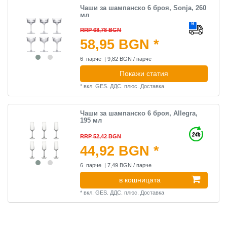
Чаши за шампанско 6 броя, Sonja, 260
мл
RRP 68,78 BGN
58,95 BGN *
6
парче
| 9,82 BGN / парче
Покажи статия
*
вкл. GES. ДДС.
плюс.
Доставка
Чаши за шампанско 6 броя, Allegra,
195 мл
RRP 52,42 BGN
44,92 BGN *
6
парче
| 7,49 BGN / парче
в кошницата
*
вкл. GES. ДДС.
плюс.
Доставка