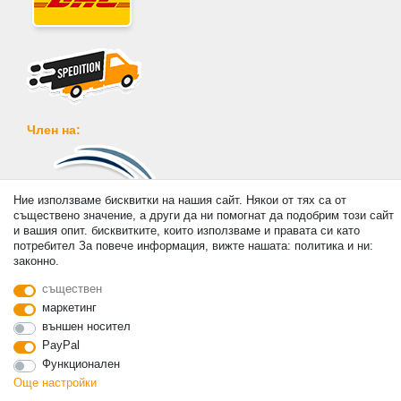
Член на:
Ние използваме бисквитки на нашия сайт. Някои от тях са от
съществено значение, а други да ни помогнат да подобрим този сайт
Плащане
и вашия опит. бисквитките, които използваме и правата си като
потребител За повече информация, вижте нашата: политика и ни:
законно.
съществен
маркетинг
външен носител
© Copyright 2026 | Всички права запазени. - Prices incl. VAT. 19% VAT Basic prices see
PayPal
article detail | * Applies to deliveries to the UK!
Функционален
Още настройки
контакт
Withdraw from contract here