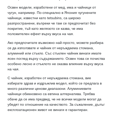
Освен модели, изработени от мед, има и чайници от
чугун, например. По-специално в Япония чугунените
чайници, известни като tetsubins, са широко
разпространени, въпреки че там се предпочитат без
покритие, тъй като желязото се казва, че има
положителен ефект върху вкуса на чая.
Ако предпочитате възможно най-просто, можете разбира
се да използвате и чайник от неръждаема стомана,
алуминий или стъкло. Със стъклен чайник винаги имате
ясен поглед върху съдържанието. Освен това се почиства
особено лесно и стъклото не оказва влияние върху вкуса
на чая.
С чайник, изработен от неръждаема стомана, вие
избирате здрав и издръжлив модел, който се предлага в
много различни ценови диапазони. Алуминиевите
чайници обикновено са евтина алтернатива. Трябва
обаче да се има предвид, че не всички модели могат да
убедят по отношение на качеството. За съжаление, дълъг
експлоатационен живот не винаги е гарантиран.