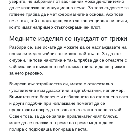
уверите, че избраният от вас чайник може действително
да се използва на индукционна печка. За това съдовете за
готвене трябва да имат феромагнитна основа. Ако това
не е така, той е подходящ само за конвенционални печки,
които имат например стъклокерамичен плот.
Медните изделия се нуждаят от грижи
Разбира се, вие искате да можете да се наслаждавате на
новия си меден чайник възможно най-дълго. За да сте
сигурни, че това наистина е така, трябва да се отнасяте с
чайника си с възможно най-голяма грижа и да се грижите
за него редовно.
Въпреки дълготрайността си, медта е относително
чувствителна към драскотини и вдлъбнатини, например.
Внимателното боравене и избягването на стоманена вата
и други подобни при изплакване помагат да се
предотврати повреда на вашата елегантна кана за чай.
Освен това, за да се запази привлекателният блясък,
може да се наложи от време на време медта да се
полира с подходяща полираща паста.