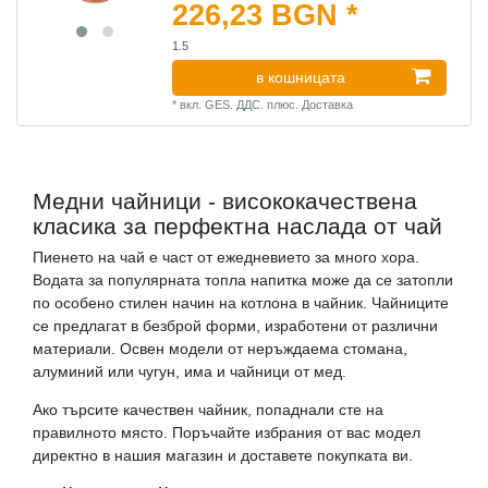
226,23 BGN *
1.5
в кошницата
*
вкл. GES. ДДС.
плюс.
Доставка
Медни чайници - висококачествена
класика за перфектна наслада от чай
Пиенето на чай е част от ежедневието за много хора.
Водата за популярната топла напитка може да се затопли
по особено стилен начин на котлона в чайник. Чайниците
се предлагат в безброй форми, изработени от различни
материали. Освен модели от неръждаема стомана,
алуминий или чугун, има и чайници от мед.
Ако търсите качествен чайник, попаднали сте на
правилното място. Поръчайте избрания от вас модел
директно в нашия магазин и доставете покупката ви.