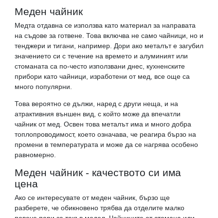
Меден чайник
Медта отдавна се използва като материал за направата
на съдове за готвене. Това включва не само чайници, но и
тенджери и тигани, например. Дори ако металът е загубил
значението си с течение на времето и алуминият или
стоманата са по-често използвани днес, кухненските
прибори като чайници, изработени от мед, все още са
много популярни.
Това вероятно се дължи, наред с други неща, и на
атрактивния външен вид, с който може да впечатли
чайник от мед. Освен това металът има и много добра
топлопроводимост, което означава, че реагира бързо на
промени в температурата и може да се нагрява особено
равномерно.
Меден чайник - качеството си има
цена
Ако се интересувате от меден чайник, бързо ще
разберете, че обикновено трябва да отделите малко