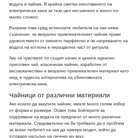
водата в чайник. В крайна сметка използването на
електрическа кана за тази цел несъмнено е много по-
малко сложно.
Въпреки това сред истинските любители на чая няма
съмнение, че визуално привлекателният чайник прави
удоволствието от пиенето перфектно и че нагряването на
водата на котлона е неразделна част от ритуала.
Ако се чувствате по същия начин и цените идеално
приготвен чай, класически чайник, изработен от
висококачествен и визуално привлекателен материал като
мед, е чудесна алтернатива на обикновената
електрическа кана.
Чайници от различни материали
Ако искате да закупите чайник, имате много голям избор
от форми и размери. Освен това бойлерите за
подгряване на водата се предлагат от много различни
материали. Следователно не би трябвало да е проблем
за всеки любител на чая да намери модел, който да
отговаря напълно на личния му вкус.