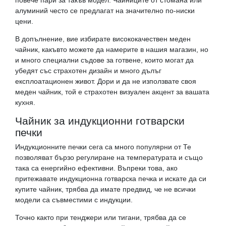
повече пари за такъв модел. Чайниците от стомана или
алуминий често се предлагат на значително по-ниски
цени.
В допълнение, вие избирате висококачествен меден
чайник, какъвто можете да намерите в нашия магазин, но
и много специални съдове за готвене, които могат да
убедят със страхотен дизайн и много дълъг
експлоатационен живот. Дори и да не използвате своя
меден чайник, той е страхотен визуален акцент за вашата
кухня.
Чайник за индукционни готварски
печки
Индукционните печки сега са много популярни от Те
позволяват бързо регулиране на температурата и също
така са енергийно ефективни. Въпреки това, ако
притежавате индукционна готварска печка и искате да си
купите чайник, трябва да имате предвид, че не всички
модели са съвместими с индукции.
Точно както при тенджери или тигани, трябва да се