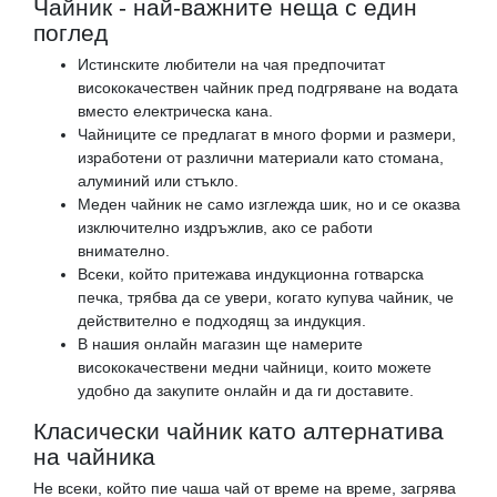
Чайник - най-важните неща с един
поглед
Истинските любители на чая предпочитат
висококачествен чайник пред подгряване на водата
вместо електрическа кана.
Чайниците се предлагат в много форми и размери,
изработени от различни материали като стомана,
алуминий или стъкло.
Меден чайник не само изглежда шик, но и се оказва
изключително издръжлив, ако се работи
внимателно.
Всеки, който притежава индукционна готварска
печка, трябва да се увери, когато купува чайник, че
действително е подходящ за индукция.
В нашия онлайн магазин ще намерите
висококачествени медни чайници, които можете
удобно да закупите онлайн и да ги доставите.
Класически чайник като алтернатива
на чайника
Не всеки, който пие чаша чай от време на време, загрява