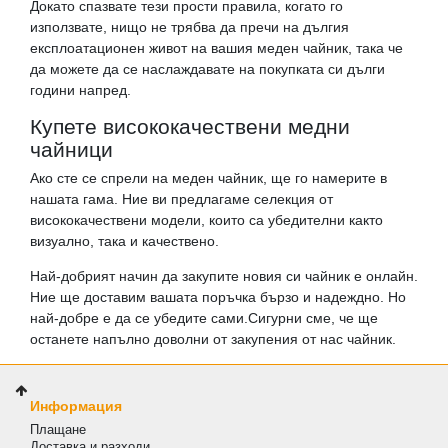
Докато спазвате тези прости правила, когато го
използвате, нищо не трябва да пречи на дългия
експлоатационен живот на вашия меден чайник, така че
да можете да се наслаждавате на покупката си дълги
години напред.
Купете висококачествени медни
чайници
Ако сте се спрели на меден чайник, ще го намерите в
нашата гама. Ние ви предлагаме селекция от
висококачествени модели, които са убедителни както
визуално, така и качествено.
Най-добрият начин да закупите новия си чайник е онлайн.
Ние ще доставим вашата поръчка бързо и надеждно. Но
най-добре е да се убедите сами.Сигурни сме, че ще
останете напълно доволни от закупения от нас чайник.
Информация
Плащане
Доставка и разходи