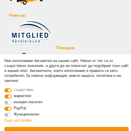
Член на:
Плащане
Ние използваме бисквитки на нашия сайт. Някои от тях са от
съществено значение, а други да ни помогнат да подобрим този сайт
и вашия опит. бисквитките, които използваме и правата си като
потребител За повече информация, вижте нашата: политика и ни:
законно.
© Copyright 2026 | Всички права запазени. - Prices incl. VAT. 19% VAT Basic prices see
article detail | * Applies to deliveries to the UK!
съществен
маркетинг
контакт
Withdraw from contract here
външен носител
PayPal
Функционален
Още настройки