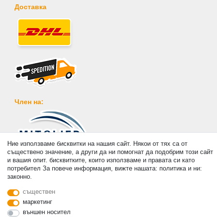
Доставка
Член на:
Ние използваме бисквитки на нашия сайт. Някои от тях са от
съществено значение, а други да ни помогнат да подобрим този сайт
Плащане
и вашия опит. бисквитките, които използваме и правата си като
потребител За повече информация, вижте нашата: политика и ни:
законно.
съществен
маркетинг
външен носител
© Copyright 2026 | Всички права запазени. - Prices incl. VAT. 19% VAT Basic prices see