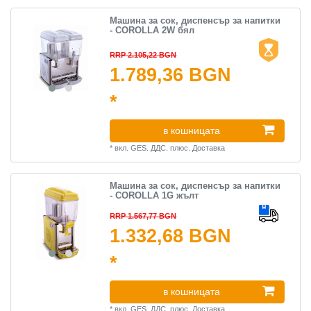
Машина за сок, диспенсър за напитки
- COROLLA 2W бял
RRP 2.105,22 BGN
1.789,36 BGN
*
в кошницата
*
вкл. GES. ДДС.
плюс.
Доставка
Машина за сок, диспенсър за напитки
- COROLLA 1G жълт
RRP 1.567,77 BGN
1.332,68 BGN
*
в кошницата
*
вкл. GES. ДДС.
плюс.
Доставка