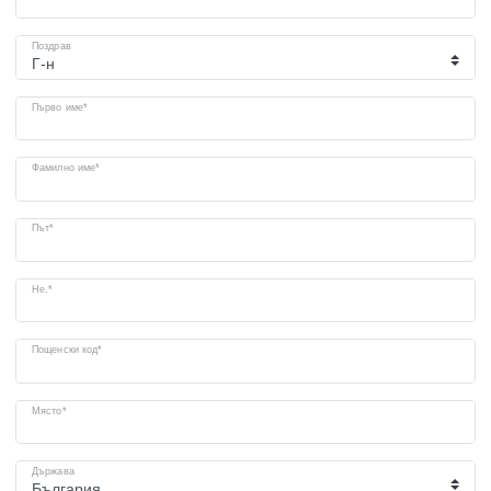
Поздрав
Първо име*
Фамилно име*
Път*
Не.*
Пощенски код*
Място*
Държава