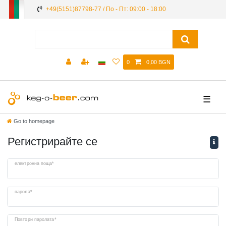
+49(5151)87798-77 / По - Пт: 09:00 - 18:00
0
0,00 BGN
☰
Go to homepage
Регистрирайте се
Ceres::Template.regHoneypotLabel
електронна поща*
парола*
Повтори паролата*