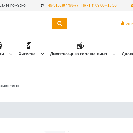
щайте по-късно!
+49(5151)87798-77 / По - Пт: 09:00 - 18:00
рег
ги
Хигиена
Диспенсър за гореща вино
Дисп
зервни части