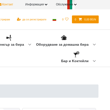
Контакт
Информация
Обслужване
истрирам
да се регистрирате
0
0
0,00 BGN
енсър за бира
Оборудване за домашна бира
Бар и Kоктейли