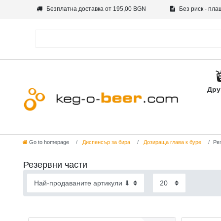
Безплатна доставка от 195,00 BGN
Без риск - пла
Дру
Go to homepage
Диспенсър за бира
Дозираща глава к буре
Ре
Резервни части