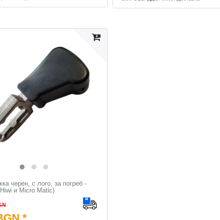
а черен, с лого, за погреб -
Hiwi и Micro Matic)
GN
BGN *