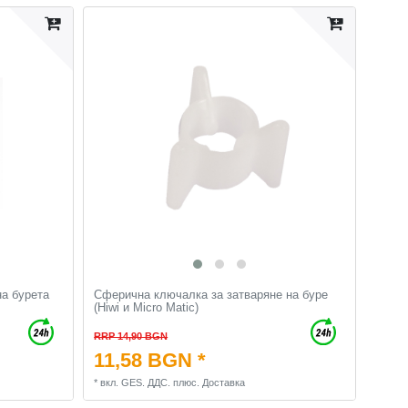
на бурета
Сферична ключалка за затваряне на буре
(Hiwi и Micro Matic)
RRP 14,90 BGN
11,58 BGN *
*
вкл. GES. ДДС.
плюс.
Доставка