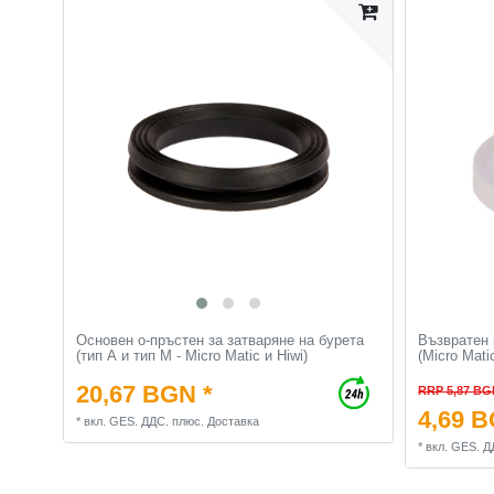
Основен о-пръстен за затваряне на бурета
Възвратен 
(тип А и тип М - Micro Matic и Hiwi)
(Micro Mati
20,67 BGN *
RRP 5,87 BG
4,69 B
*
вкл. GES. ДДС.
плюс.
Доставка
*
вкл. GES. Д