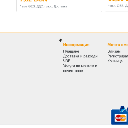
*
вкл. GES. Д
*
вкл. GES. ДДС.
плюс.
Доставка
Информация
Моята см
Плащане
Влизам
Доставка и разходи
Регистрира
ЧЗВ
Кошница
Услуги по монтаж и
почистване