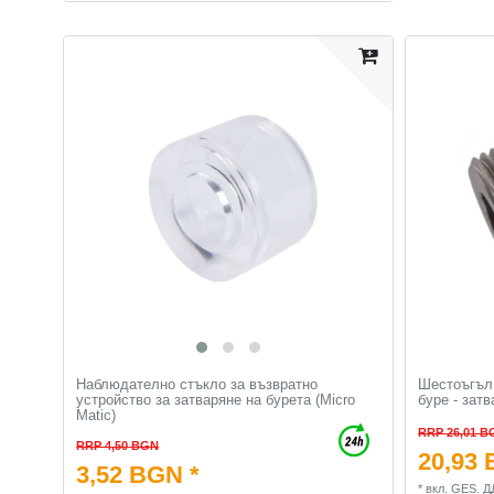
Наблюдателно стъкло за възвратно
Шестоъгълн
устройство за затваряне на бурета (Micro
буре - затв
Matic)
RRP 26,01 B
RRP 4,50 BGN
20,93 
3,52 BGN *
*
вкл. GES. Д