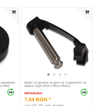
 закриване
Щифт за дръжка за кран на съединител за
и Hiwi)
бирено буре (Hiwi и Micro Matic)
RRP 8,80 BGN
7,04 BGN *
*
вкл. GES. ДДС.
плюс.
Доставка