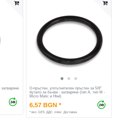
- затваряне
О-пръстен, уплътнителен пръстен за 5/8"
бутало за бъчви - затваряне (тип А, тип М -
Micro Matic и Hiwi)
6,57 BGN *
*
вкл. GES. ДДС.
плюс.
Доставка