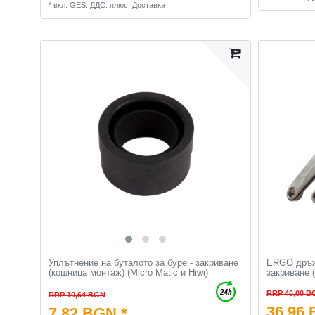
*
вкл. GES. ДДС.
плюс.
Доставка
Уплътнение на буталото за буре - закриване
ERGO дръжк
(кошница монтаж) (Micro Matic и Hiwi)
закриване (
RRP 46,00 B
RRP 10,64 BGN
36,96 
7,82 BGN *