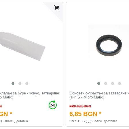
клапан за буре - конус, затваряне
Основен о-пръстен за затваряне 
ro Matic)
(тип S - Micro Matic)
N
RRP 8,61 BGN
GN *
6,85 BGN *
ДС.
плюс.
Доставка
*
вкл. GES. ДДС.
плюс.
Доставка