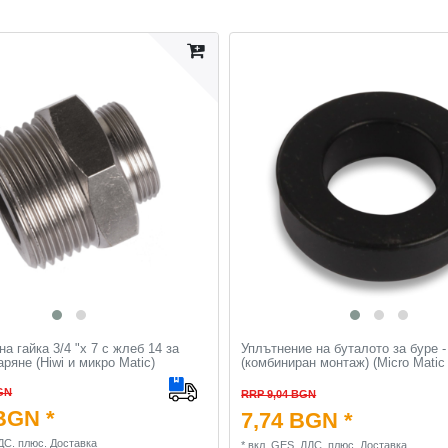
а гайка 3/4 "х 7 с жлеб 14 за
Уплътнение на буталото за буре -
аряне (Hiwi и микро Matic)
(комбиниран монтаж) (Micro Matic 
GN
RRP 9,04 BGN
BGN *
7,74 BGN *
ДС.
плюс.
Доставка
*
вкл. GES. ДДС.
плюс.
Доставка