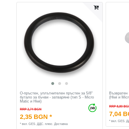
О-пръстен, уплътнителен пръстен за 5/8"
Възвратен 
бутало за бъчви - затваряне (тип S - Micro
(Hiwi и Mic
Matic и Hiwi)
RRP 8,80 BG
RRP 2,74 BGN
7,04 B
2,35 BGN *
*
вкл. GES. Д
*
вкл. GES. ДДС.
плюс.
Доставка