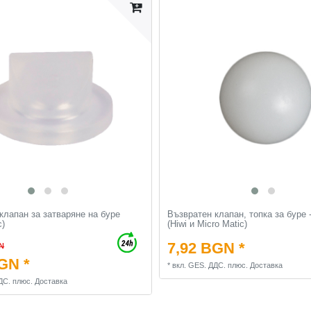
клапан за затваряне на буре
Възвратен клапан, топка за буре 
c)
(Hiwi и Micro Matic)
7,92 BGN *
N
GN *
*
вкл. GES. ДДС.
плюс.
Доставка
ДС.
плюс.
Доставка