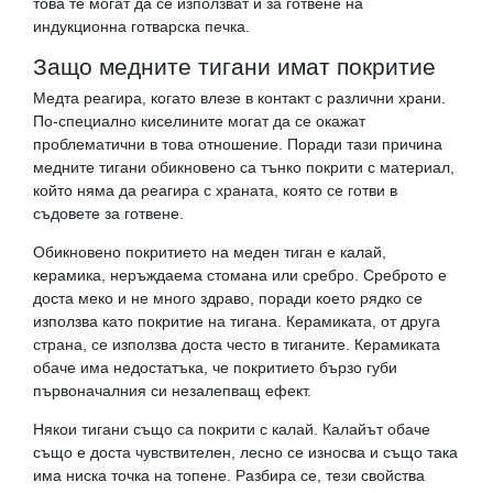
това те могат да се използват и за готвене на
индукционна готварска печка.
Защо медните тигани имат покритие
Медта реагира, когато влезе в контакт с различни храни.
По-специално киселините могат да се окажат
проблематични в това отношение. Поради тази причина
медните тигани обикновено са тънко покрити с материал,
който няма да реагира с храната, която се готви в
съдовете за готвене.
Обикновено покритието на меден тиган е калай,
керамика, неръждаема стомана или сребро. Среброто е
доста меко и не много здраво, поради което рядко се
използва като покритие на тигана. Керамиката, от друга
страна, се използва доста често в тиганите. Керамиката
обаче има недостатъка, че покритието бързо губи
първоначалния си незалепващ ефект.
Някои тигани също са покрити с калай. Калайът обаче
също е доста чувствителен, лесно се износва и също така
има ниска точка на топене. Разбира се, тези свойства