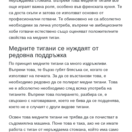
неръждаема стомана. Въпреки това медните тигани все
още играят важна роля, особено във френската кухня. Те
са доста скъпи и затова се използват основно от
професионални готвачи. Те обикновено не са абсолютно
необходими за лична употреба, въпреки че амбициозните
хоби готвачи естествено също оценяват положителните
свойства на медния тиган.
Медните тигани се нуждаят от
редовна поддръжка
По принцип медните тигани са много издръжливи.
Въпреки това, те бързо губят блясъка си, когато се
използват на печката. За да се възстанови това, е
необходимо редовно да се полират медни тигани. Това
не е абсолютно необходимо след всяка употреба на
тиганите. Въпреки това полирането, разбира се, е
свързано с натоварване, което не бива да се подценява,
което не е случаят с други видове тигани.
Освен това медните тигани не трябва да се почистват в
съдомиялна машина. Поне това е така, ако не си имате
работа с тиган от неръждаема стомана, който има само