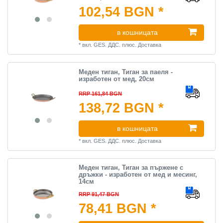
102,54 BGN *
в кошницата
*
вкл. GES. ДДС.
плюс.
Доставка
Меден тиган, Тиган за паеля -
изработен от мед, 20см
RRP 161,84 BGN
138,72 BGN *
в кошницата
*
вкл. GES. ДДС.
плюс.
Доставка
Меден тиган, Тиган за пържене с
дръжки - изработен от мед и месинг,
14см
RRP 91,47 BGN
78,41 BGN *