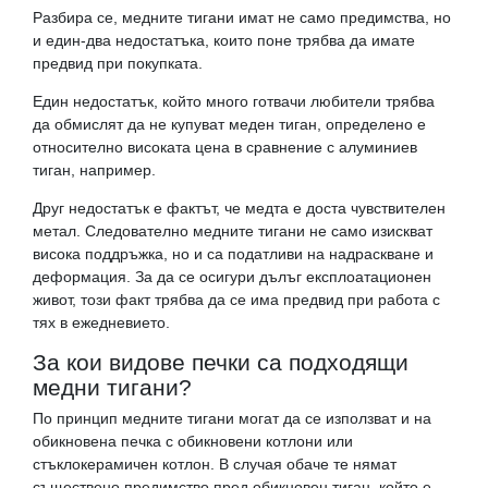
Разбира се, медните тигани имат не само предимства, но
и един-два недостатъка, които поне трябва да имате
предвид при покупката.
Един недостатък, който много готвачи любители трябва
да обмислят да не купуват меден тиган, определено е
относително високата цена в сравнение с алуминиев
тиган, например.
Друг недостатък е фактът, че медта е доста чувствителен
метал. Следователно медните тигани не само изискват
висока поддръжка, но и са податливи на надраскване и
деформация. За да се осигури дълъг експлоатационен
живот, този факт трябва да се има предвид при работа с
тях в ежедневието.
За кои видове печки са подходящи
медни тигани?
По принцип медните тигани могат да се използват и на
обикновена печка с обикновени котлони или
стъклокерамичен котлон. В случая обаче те нямат
съществено предимство пред обикновен тиган, който е