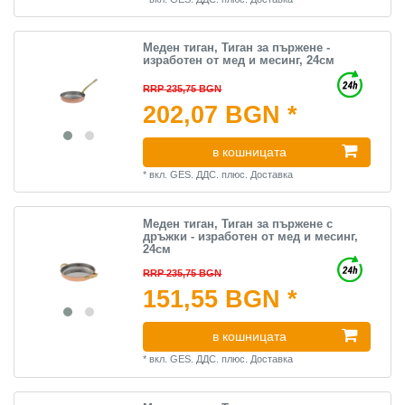
Меден тиган, Тиган за пържене -
изработен от мед и месинг, 24см
RRP 235,75 BGN
202,07 BGN *
в кошницата
*
вкл. GES. ДДС.
плюс.
Доставка
Меден тиган, Тиган за пържене с
дръжки - изработен от мед и месинг,
24см
RRP 235,75 BGN
151,55 BGN *
в кошницата
*
вкл. GES. ДДС.
плюс.
Доставка