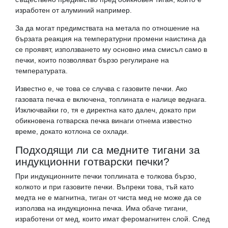
изработен от алуминий например.
За да могат предимствата на метала по отношение на
бързата реакция на температурни промени наистина да
се проявят, използването му основно има смисъл само в
печки, които позволяват бързо регулиране на
температурата.
Известно е, че това се случва с газовите печки. Ако
газовата печка е включена, топлината е налице веднага.
Изключвайки го, тя е директна като далеч, докато при
обикновена готварска печка винаги отнема известно
време, докато котлона се охлади.
Подходящи ли са медните тигани за
индукционни готварски печки?
При индукционните печки топлината е толкова бързо,
колкото и при газовите печки. Въпреки това, тъй като
медта не е магнитна, тиган от чиста мед не може да се
използва на индукционна печка. Има обаче тигани,
изработени от мед, които имат феромагнитен слой. След