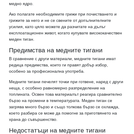
медно ядро.
Ако полагате необходимите грижи при почистването и
грижите за него и не се свените от допълнителните
усилия, като цяло можете да разчитате на дълъг
експлоатационен живот, когато купувате висококачествен
меден тиган.
Предимства на медните тигани
В сравнение с други материали, медните тигани имат
редица предимства, които ги правят добър избор,
особено за професионална употреба.
Медните тигани печелят точки при готвене, наред с други
неща, с особено равномерно разпределение на
топлината. Освен това материалът реагира сравнително
бързо на промени в температурата. Меден тиган се
загрява много бързо и също толкова бързо се охлажда,
което разбира се може да помогне за приготвянето на
храна до съвършенство.
Недостатъци на медните тигани