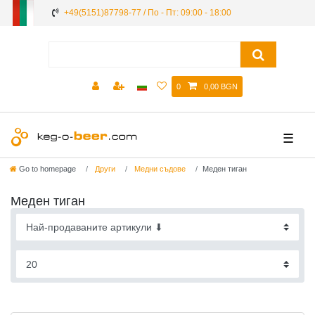
+49(5151)87798-77 / По - Пт: 09:00 - 18:00
0
0,00 BGN
☰
Go to homepage
Други
Mедни съдове
Mеден тиган
Mеден тиган