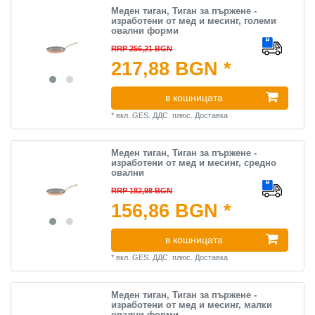
Меден тиган, Тиган за пържене -
изработени от мед и месинг, големи
овални форми
RRP 256,21 BGN
217,88 BGN *
в кошницата
*
вкл. GES. ДДС.
плюс.
Доставка
Меден тиган, Тиган за пържене -
изработени от мед и месинг, средно
овални
RRP 182,98 BGN
156,86 BGN *
в кошницата
*
вкл. GES. ДДС.
плюс.
Доставка
Меден тиган, Тиган за пържене -
изработени от мед и месинг, малки
овални форми