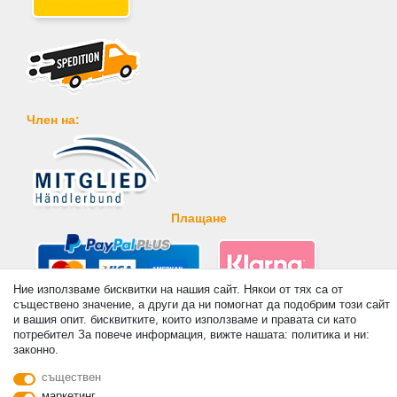
Член на:
Плащане
Ние използваме бисквитки на нашия сайт. Някои от тях са от
съществено значение, а други да ни помогнат да подобрим този сайт
и вашия опит. бисквитките, които използваме и правата си като
© Copyright 2026 | Всички права запазени. - Prices incl. VAT. 19% VAT Basic prices see
потребител За повече информация, вижте нашата: политика и ни:
article detail | * Applies to deliveries to the UK!
законно.
контакт
Withdraw from contract here
съществен
маркетинг