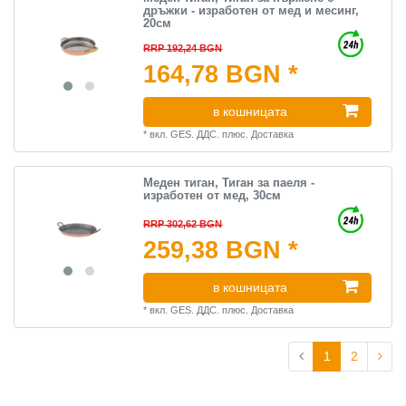
дръжки - изработен от мед и месинг,
20см
RRP 192,24 BGN
164,78 BGN *
в кошницата
*
вкл. GES. ДДС.
плюс.
Доставка
Меден тиган, Тиган за паеля -
изработен от мед, 30см
RRP 302,62 BGN
259,38 BGN *
в кошницата
*
вкл. GES. ДДС.
плюс.
Доставка
1
2