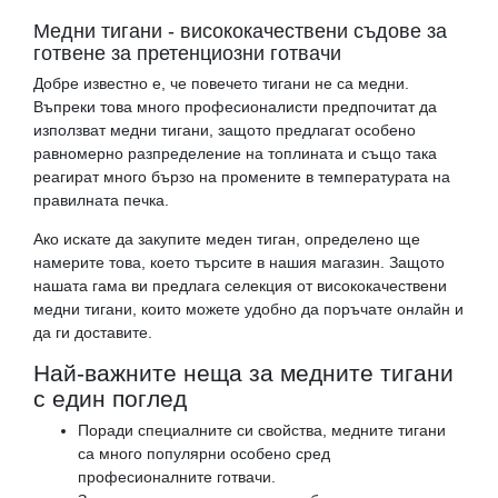
Медни тигани - висококачествени съдове за
готвене за претенциозни готвачи
Добре известно е, че повечето тигани не са медни.
Въпреки това много професионалисти предпочитат да
използват медни тигани, защото предлагат особено
равномерно разпределение на топлината и също така
реагират много бързо на промените в температурата на
правилната печка.
Ако искате да закупите меден тиган, определено ще
намерите това, което търсите в нашия магазин. Защото
нашата гама ви предлага селекция от висококачествени
медни тигани, които можете удобно да поръчате онлайн и
да ги доставите.
Най-важните неща за медните тигани
с един поглед
Поради специалните си свойства, медните тигани
са много популярни особено сред
професионалните готвачи.