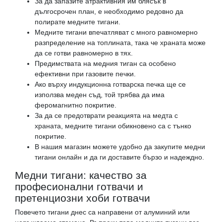
За да запазите атрактивния им блясък в
дългосрочен план, е необходимо редовно да
полирате медните тигани.
Медните тигани впечатляват с много равномерно
разпределение на топлината, така че храната може
да се готви равномерно в тях.
Предимствата на медния тиган са особено
ефективни при газовите печки.
Ако върху индукционна готварска печка ще се
използва меден съд, той трябва да има
феромагнитно покритие.
За да се предотврати реакцията на медта с
храната, медните тигани обикновено са с тънко
покритие.
В нашия магазин можете удобно да закупите медни
тигани онлайн и да ги доставите бързо и надеждно.
Медни тигани: качество за
професионални готвачи и
претенциозни хоби готвачи
Повечето тигани днес са направени от алуминий или