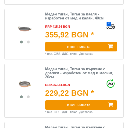
Меден тиган, Тиган за паеля -
изработен от мед и калай, 40см
RRP 415,24 BGN
355,92 BGN *
в кошницата
*
вкл. GES. ДДС.
плюс.
Доставка
Меден тиган, Тиган за пържене с
дръжки - изработен от мед и месинг,
26см
RRP 267,44 BGN
229,22 BGN *
в кошницата
*
вкл. GES. ДДС.
плюс.
Доставка
Меден тиган, Тиган за пържене с