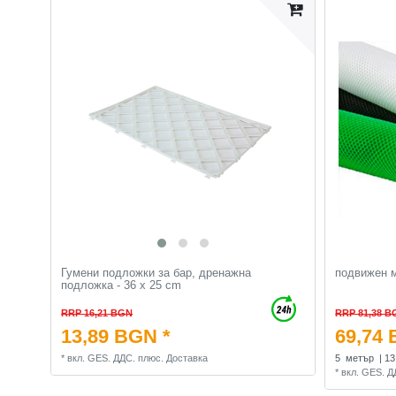
Гумени подложки за бар, дренажна
подвижен 
подложка - 36 x 25 cm
RRP 16,21 BGN
RRP 81,38 B
13,89 BGN *
69,74 
*
вкл. GES. ДДС.
плюс.
Доставка
5
метър
| 1
*
вкл. GES. Д