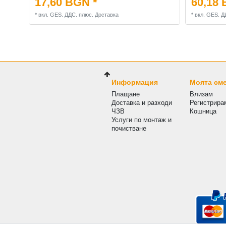
17,60 BGN *
60,18 
*
вкл. GES. ДДС.
плюс.
Доставка
*
вкл. GES. Д
Информация
Моята см
Плащане
Влизам
Доставка и разходи
Регистрира
ЧЗВ
Кошница
Услуги по монтаж и
почистване