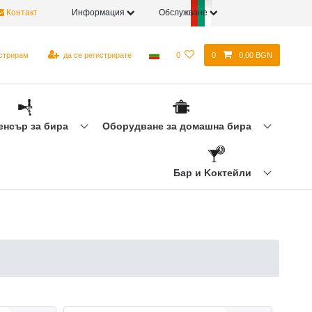
Контакт
Информация
Обслужване
истрирам
да се регистрирате
0
0
0,00 BGN
енсър за бира
Оборудване за домашна бира
Бар и Kоктейли