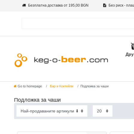
Безплатна доставка от 195,00 BGN
Без риск - пла
Дру
Go to homepage
Бар и Kоктейли
Подложка за чаши
Подложка за чаши