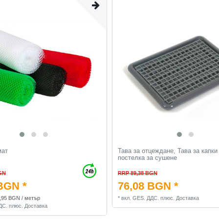
мат
Тава за отцеждане, Тава за капки
постелка за сушене
GN
RRP 89,38 BGN
BGN *
76,08 BGN *
3,95 BGN / метър
*
вкл. GES. ДДС.
плюс.
Доставка
ДС.
плюс.
Доставка