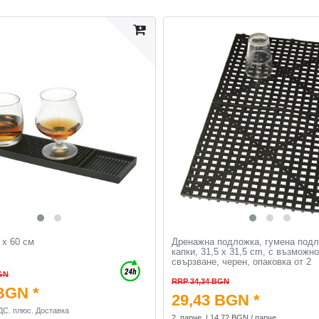
 x 60 см
Дренажна подложка, гумена подл
капки, 31,5 x 31,5 cm, с възможно
свързване, черен, опаковка от 2
GN
RRP 34,34 BGN
BGN *
29,43 BGN *
ДС.
плюс.
Доставка
2
парче
| 14,72 BGN / парче