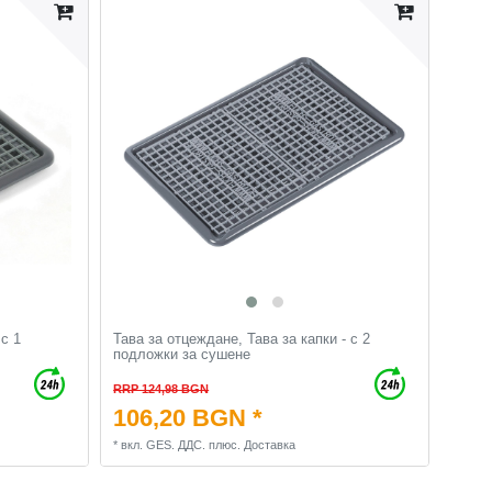
 с 1
Тава за отцеждане, Тава за капки - с 2
подложки за сушене
RRP 124,98 BGN
106,20 BGN *
*
вкл. GES. ДДС.
плюс.
Доставка