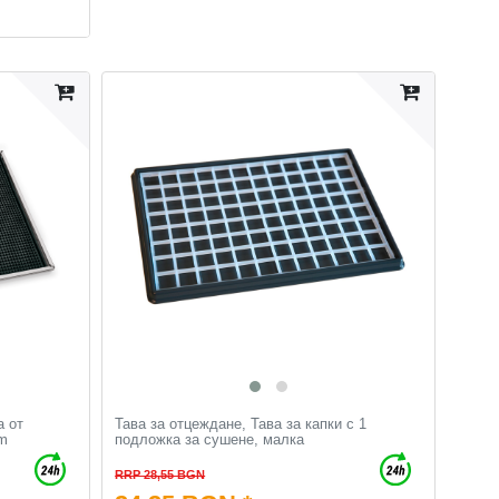
а от
Тава за отцеждане, Тава за капки с 1
cm
подложка за сушене, малка
RRP 28,55 BGN