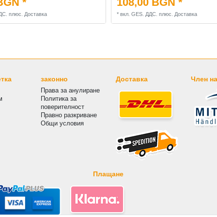
BGN *
108,00 BGN *
ДС.
плюс.
Доставка
*
вкл. GES. ДДС.
плюс.
Доставка
етка
законно
Доставка
Член на
Права за анулиране
м
Политика за
поверителност
Правно разкриване
Общи условия
Плащане