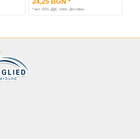
24,25 BGN *
*
вкл. GES. ДДС.
плюс.
Доставка
: