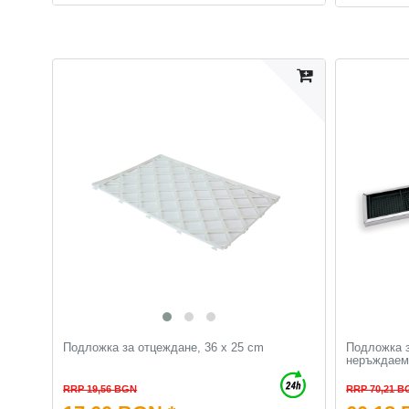
Подложка за отцеждане, 36 x 25 cm
Подложка з
неръждаема
RRP 19,56 BGN
RRP 70,21 B