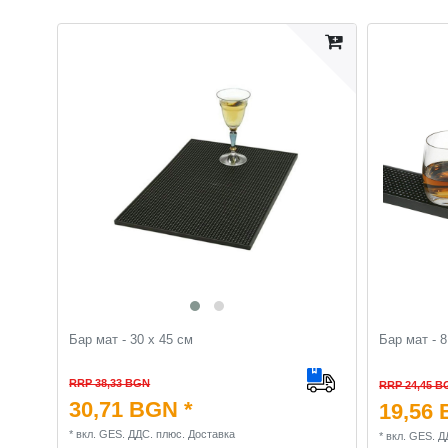
Бар мат - 30 x 45 см
Бар мат - 8
RRP 38,33 BGN
RRP 24,45 B
30,71 BGN *
19,56 
*
вкл. GES. ДДС.
плюс.
Доставка
*
вкл. GES. Д