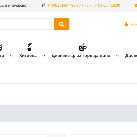
щайте по-късно!
+49(5151)87798-77 / По - Пт: 09:00 - 18:00
рег
ги
Хигиена
Диспенсър за гореща вино
Дисп