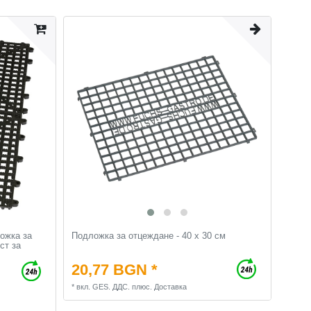
ожка за
Подложка за отцеждане - 40 x 30 см
ст за
20,77 BGN *
*
вкл. GES. ДДС.
плюс.
Доставка