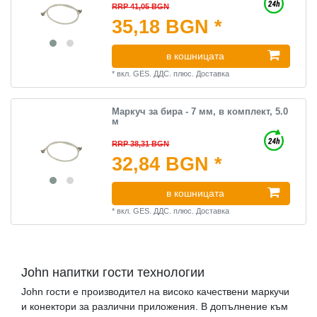
RRP 41,05 BGN
35,18 BGN *
в кошницата
*
вкл. GES. ДДС.
плюс.
Доставка
Маркуч за бира - 7 мм, в комплект, 5.0
м
RRP 38,31 BGN
32,84 BGN *
в кошницата
*
вкл. GES. ДДС.
плюс.
Доставка
John напитки гости технологии
John гости е производител на високо качествени маркучи
и конектори за различни приложения. В допълнение към