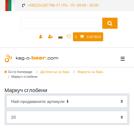
+49(5151)87798-77 / По - Пт: 09:00 - 18:00
0
0,00 BGN
☰
Go to homepage
Диспенсър за бира
Маркучи за бира
Маркуч сглобени
Маркуч сглобени