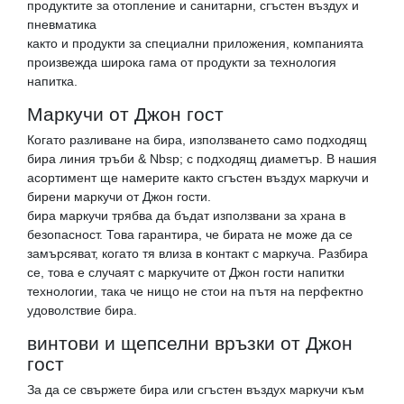
продуктите за отопление и санитарни, сгъстен въздух и
пневматика
както и продукти за специални приложения, компанията
произвежда широка гама от продукти за технология
напитка.
Маркучи от Джон гост
Когато разливане на бира, използването само подходящ
бира линия тръби & Nbsp; с подходящ диаметър. В нашия
асортимент ще намерите както сгъстен въздух маркучи и
бирени маркучи от Джон гости.
бира маркучи трябва да бъдат използвани за храна в
безопасност. Това гарантира, че бирата не може да се
замърсяват, когато тя влиза в контакт с маркуча. Разбира
се, това е случаят с маркучите от Джон гости напитки
технологии, така че нищо не стои на пътя на перфектно
удоволствие бира.
винтови и щепселни връзки от Джон
гост
За да се свържете бира или сгъстен въздух маркучи към