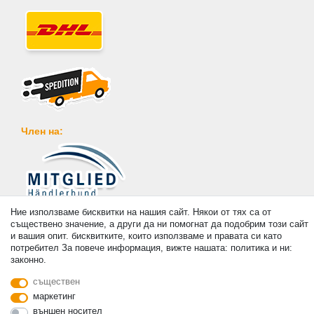
Член на:
Плащане
Ние използваме бисквитки на нашия сайт. Някои от тях са от
съществено значение, а други да ни помогнат да подобрим този сайт
и вашия опит. бисквитките, които използваме и правата си като
потребител За повече информация, вижте нашата: политика и ни:
законно.
съществен
© Copyright 2026 | Всички права запазени. - Prices incl. VAT. 19% VAT Basic prices see
маркетинг
article detail | * Applies to deliveries to the UK!
външен носител