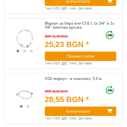
в кошницата
*
вкл. GES. ДДС.
плюс.
Доставка
Маркуч за бира или CO2 с 1х 3/4" и 1х
5/8" винтова връзка
RRP 31,49 BGN
25,23 BGN *
Покажи статия
*
вкл. GES. ДДС.
плюс.
Доставка
CO2 маркуч - в комплект, 5.0 м
RRP 35,60 BGN
28,55 BGN *
в кошницата
*
вкл. GES. ДДС.
плюс.
Доставка