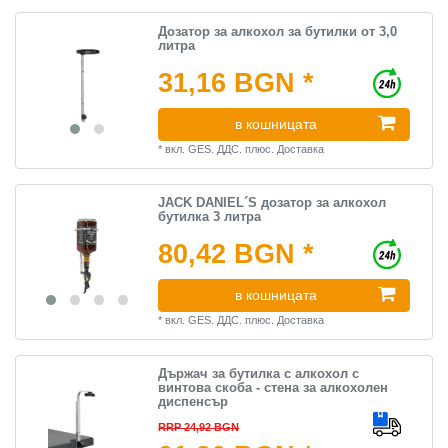
Дозатор за алкохол за бутилки от 3,0
литра
31,16 BGN *
в кошницата
*
вкл. GES. ДДС.
плюс.
Доставка
JACK DANIEL´S дозатор за алкохол
бутилка 3 литра
80,42 BGN *
в кошницата
*
вкл. GES. ДДС.
плюс.
Доставка
Държач за бутилка с алкохол с
винтова скоба - стена за алкохолен
диспенсър
RRP 24,92 BGN