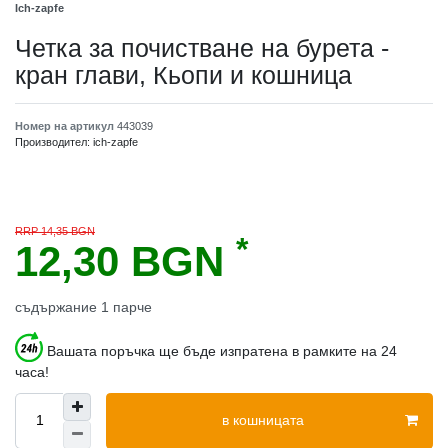
Ich-zapfe
Четка за почистване на бурета -
кран глави, Кьопи и кошница
Номер на артикул
443039
Производител:
ich-zapfe
RRP 14,35 BGN
*
12,30 BGN
съдържание
1
парче
Вашата поръчка ще бъде изпратена в рамките на 24
часа!
в кошницата