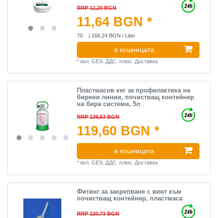
RRP 12,20 BGN
11,64 BGN *
70
| 166,24 BGN / Liter
в кошницата
*
вкл. GES. ДДС.
плюс.
Доставка
Пластмасов кег за профилактика на
бирени линии, почистващ контейнер
на бира системи, 5л
RRP 139,53 BGN
119,60 BGN *
в кошницата
*
вкл. GES. ДДС.
плюс.
Доставка
Фитинг за закрепване с винт към
почистващ контейнер, пластмаса
RRP 120,73 BGN