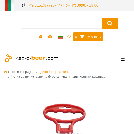
+49(5151)87798-77 / По - Пт: 09:00 - 18:00
0
0,00 BGN
☰
Go to homepage
Диспенсър за бира
Четка за почистване на бурета - кран глави, Кьопи и кошница