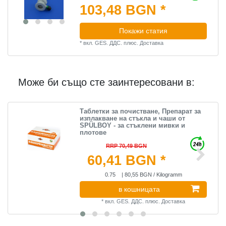
103,48 BGN *
Покажи статия
*
вкл. GES. ДДС.
плюс.
Доставка
Може би също сте заинтересовани в:
Таблетки за почистване, Препарат за
изплакване на стъкла и чаши от
SPÜLBOY - за стъклени мивки и
плотове
RRP 70,49 BGN
60,41 BGN *
0.75
| 80,55 BGN / Kilogramm
в кошницата
*
вкл. GES. ДДС.
плюс.
Доставка