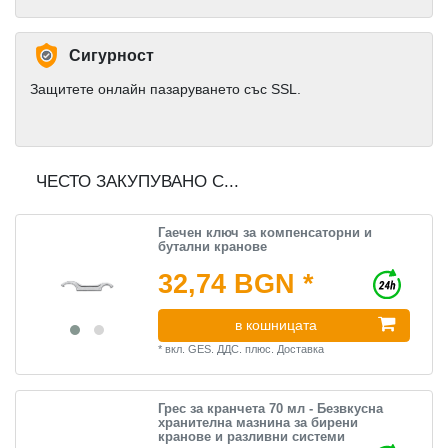
Сигурност
Защитете онлайн пазаруването със SSL.
ЧЕСТО ЗАКУПУВАНО С...
Гаечен ключ за компенсаторни и
бутални кранове
32,74 BGN *
в кошницата
*
вкл. GES. ДДС.
плюс.
Доставка
Грес за кранчета 70 мл - Безвкусна
хранителна мазнина за бирени
кранове и разливни системи