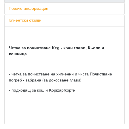
Повече информация
Клиентски отзиви
Четка за почистване Keg - кран глави, Кьопи и
кошница
- четка за почистване на хигиенни и чиста Почистване
погреб - забрана (за докосване глави)
- подходящ за кош и Köpizapfköpfe