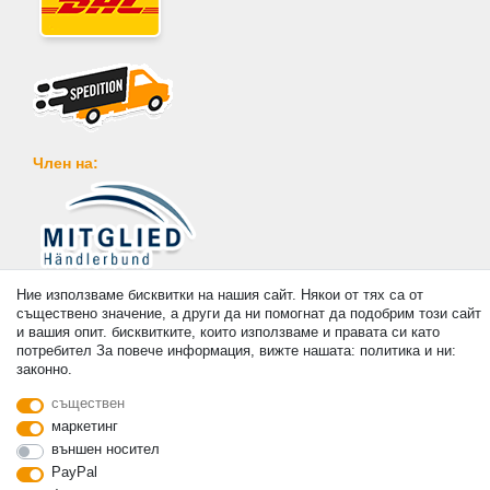
Член на:
Плащане
Ние използваме бисквитки на нашия сайт. Някои от тях са от
съществено значение, а други да ни помогнат да подобрим този сайт
и вашия опит. бисквитките, които използваме и правата си като
потребител За повече информация, вижте нашата: политика и ни:
законно.
съществен
© Copyright 2026 | Всички права запазени. - Prices incl. VAT. 19% VAT Basic prices see
маркетинг
article detail | * Applies to deliveries to the UK!
външен носител
PayPal
контакт
Withdraw from contract here