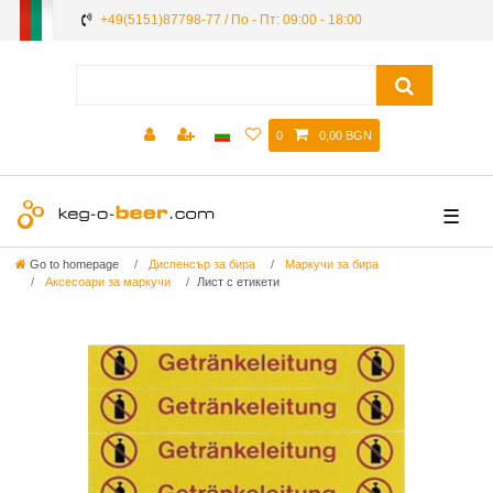
+49(5151)87798-77 / По - Пт: 09:00 - 18:00
0
0,00 BGN
☰
Go to homepage
Диспенсър за бира
Маркучи за бира
Аксесоари за маркучи
Лист с етикети