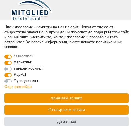
Плащане
Ние използваме бисквитки на нашия сайт. Някои от тях са от
съществено значение, а други да ни помогнат да подобрим този сайт
и вашия опит. бисквитките, които използваме и правата си като
потребител За повече информация, вижте нашата: политика и ни:
законно.
съществен
© Copyright 2026 | Всички права запазени. - Prices incl. VAT. 19% VAT Basic prices see
маркетинг
article detail | * Applies to deliveries to the UK!
външен носител
PayPal
контакт
Withdraw from contract here
Функционален
Още настройки
приемам всичко
Отхвърлете всички
Да запазя