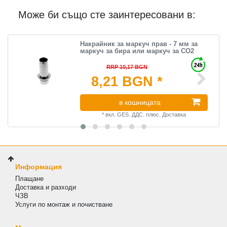
Може би също сте заинтересовани в:
Накрайник за маркуч прав - 7 мм за
маркуч за бира или маркуч за CO2
RRP 10,17 BGN
8,21 BGN *
в кошницата
*
вкл. GES. ДДС.
плюс.
Доставка
Информация
Плащане
Доставка и разходи
ЧЗВ
Услуги по монтаж и почистване