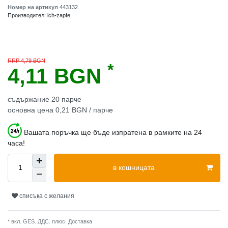
Номер на артикул
443132
Производител:
ich-zapfe
RRP 4,79 BGN
*
4,11 BGN
съдържание
20
парче
основна цена
0,21 BGN / парче
Вашата поръчка ще бъде изпратена в рамките на 24
часа!
в кошницата
списъка с желания
* вкл. GES. ДДС. плюс.
Доставка