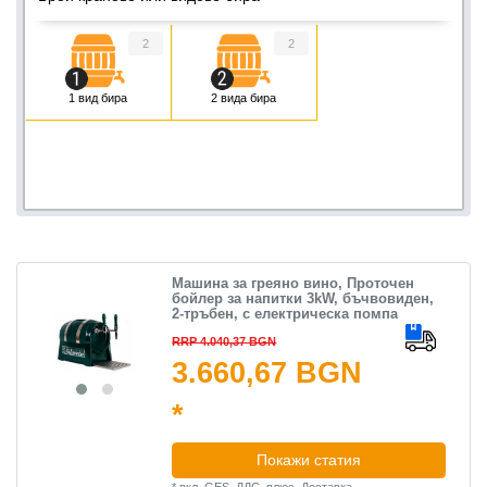
2
2
1 вид бира
2 вида бира
Машина за греяно вино, Проточен
бойлер за напитки 3kW, бъчвовиден,
2-тръбен, с електрическа помпа
RRP 4.040,37 BGN
3.660,67 BGN
*
Покажи статия
*
вкл. GES. ДДС.
плюс.
Доставка