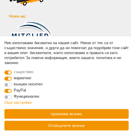
Член на:
Ние използваме бисквитки на нашия сайт. Някои от тях са от
съществено значение, а други да ни помогнат да подобрим този сайт
Плащане
и вашия опит. бисквитките, които използваме и правата си като
потребител За повече информация, вижте нашата: политика и ни:
законно.
съществен
маркетинг
© Copyright 2026 | Всички права запазени. - Prices incl. VAT. 19% VAT Basic prices see
външен носител
article detail | * Applies to deliveries to the UK!
PayPal
Функционален
контакт
Withdraw from contract here
Още настройки
приемам всичко
Отхвърлете всички