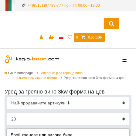
+49(5151)87798-77 / По - Пт: 09:00 - 18:00
0
0,00 BGN
☰
Go to homepage
Диспенсър за гореща вино
със самозасмукващи помпи
Уред за греяно вино 3kw форма на цев
Уред за греяно вино 3kw форма на цев
Брой кранове или видове бира