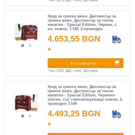
Уред за греяно вино, Диспенсър за
греяно вино, Диспенсър за топли
напитки - Special Edition, Червен, с
ел. помпа, 3 kW, 2-проводен
4.653,55 BGN
*
в кошницата
*
вкл. GES. ДДС.
плюс.
Доставка
Уред за греяно вино, Диспенсър за
греяно вино, Диспенсър за топли
напитки - Special Edition, Червено-
златен, със самозасмукваща помпа, 1-
проводен 3 kW
4.493,25 BGN
*