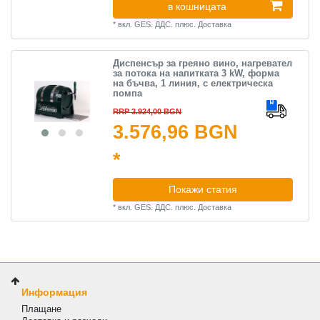
в кошницата
*
вкл. GES. ДДС.
плюс.
Доставка
Диспенсър за греяно вино, нагревател
за потока на напитката 3 kW, форма
на бъчва, 1 линия, с електрическа
помпа
RRP 3.924,00 BGN
3.576,96 BGN
*
Покажи статия
*
вкл. GES. ДДС.
плюс.
Доставка
Информация
Плащане