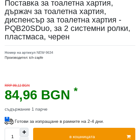
Поставка за тоалетна хартия,
държач за тоалетна хартия,
диспенсър за тоалетна хартия -
PQB20SDuo, за 2 системни ролки,
пластмаса, черен
Номер на артикул
NEW-9634
Производител:
ich-zapfe
RRP 99,12 BGN
*
84,96 BGN
съдържание
1
парче
Готови за изпращане в рамките на 2-4 дни.
в кошницата