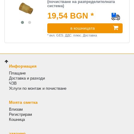
(почистване на разпределителната
система)
19,54 BGN *
в кошницата
*
вкл. GES. ДДС.
плюс.
Доставка
Информация
Плащане
Доставка и разходи
ЧЗВ
Услуги по монтаж и почистване
Моята сметка
Влизам
Регистрирам
Кошница
законно