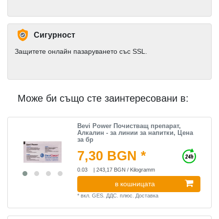
Сигурност
Защитете онлайн пазаруването със SSL.
Може би също сте заинтересовани в:
Bevi Power Почистващ препарат,
Алкалин - за линии за напитки, Цена
за бр
7,30 BGN *
0.03
| 243,17 BGN / Kilogramm
в кошницата
*
вкл. GES. ДДС.
плюс.
Доставка