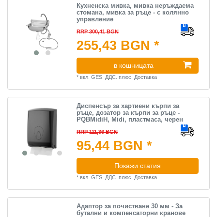
Кухненска мивка, мивка неръждаема
стомана, мивка за ръце - с колянно
управление
RRP 300,41 BGN
255,43 BGN *
в кошницата
*
вкл. GES. ДДС.
плюс.
Доставка
Диспенсър за хартиени кърпи за
ръце, дозатор за кърпи за ръце -
PQBMidiH, Midi, пластмаса, черен
RRP 111,36 BGN
95,44 BGN *
Покажи статия
*
вкл. GES. ДДС.
плюс.
Доставка
Адаптор за почистване 30 мм - За
бутални и компенсаторни кранове