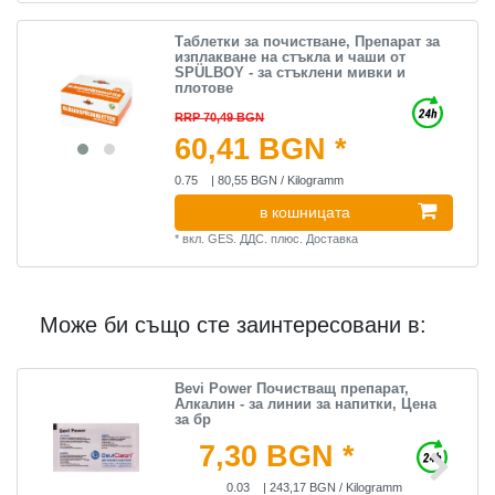
Таблетки за почистване, Препарат за
изплакване на стъкла и чаши от
SPÜLBOY - за стъклени мивки и
плотове
RRP 70,49 BGN
60,41 BGN *
0.75
| 80,55 BGN / Kilogramm
в кошницата
*
вкл. GES. ДДС.
плюс.
Доставка
Може би също сте заинтересовани в:
Bevi Power Почистващ препарат,
Алкалин - за линии за напитки, Цена
за бр
7,30 BGN *
0.03
| 243,17 BGN / Kilogramm