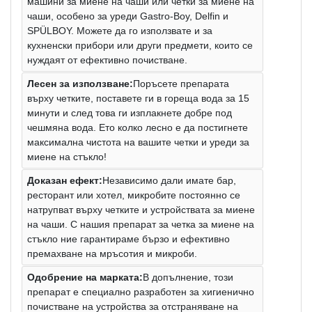
машини за миене на чаши или четки за миене на
чаши, особено за уреди Gastro-Boy, Delfin и
SPÜLBOY. Можете да го използвате и за
кухненски прибори или други предмети, които се
нуждаят от ефективно почистване.
Лесен за използване:
Поръсете препарата
върху четките, поставете ги в гореща вода за 15
минути и след това ги изплакнете добре под
чешмяна вода. Ето колко лесно е да постигнете
максимална чистота на вашите четки и уреди за
миене на стъкло!
Доказан ефект:
Независимо дали имате бар,
ресторант или хотел, микробите постоянно се
натрупват върху четките и устройствата за миене
на чаши. С нашия препарат за четка за миене на
стъкло ние гарантираме бързо и ефективно
премахване на мръсотия и микроби.
Одобрение на марката:
В допълнение, този
препарат е специално разработен за хигиенично
почистване на устройства за отстраняване на