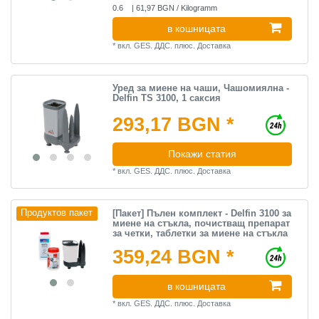
0.6
| 61,97 BGN / Kilogramm
в кошницата
*
вкл. GES. ДДС.
плюс.
Доставка
Уред за миене на чаши, Чашомиялна -
Delfin TS 3100, 1 саксия
293,17 BGN *
Покажи статия
*
вкл. GES. ДДС.
плюс.
Доставка
[Пакет] Пълен комплект - Delfin 3100 за
Продуктов пакет
миене на стъкла, почистващ препарат
за четки, таблетки за миене на стъкла
359,24 BGN *
в кошницата
*
вкл. GES. ДДС.
плюс.
Доставка