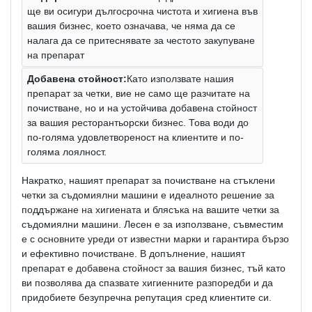
ще ви осигури дългосрочна чистота и хигиена във
вашия бизнес, което означава, че няма да се
налага да се притеснявате за честото закупуване
на препарат
Добавена стойност:
Като използвате нашия
препарат за четки, вие не само ще разчитате на
почистване, но и на устойчива добавена стойност
за вашия ресторантьорски бизнес. Това води до
по-голяма удовлетвореност на клиентите и по-
голяма лоялност.
Накратко, нашият препарат за почистване на стъклени
четки за съдомиялни машини е идеалното решение за
поддържане на хигиената и блясъка на вашите четки за
съдомиялни машини. Лесен е за използване, съвместим
е с основните уреди от известни марки и гарантира бързо
и ефективно почистване. В допълнение, нашият
препарат е добавена стойност за вашия бизнес, тъй като
ви позволява да спазвате хигиенните разпоредби и да
придобиете безупречна репутация сред клиентите си.