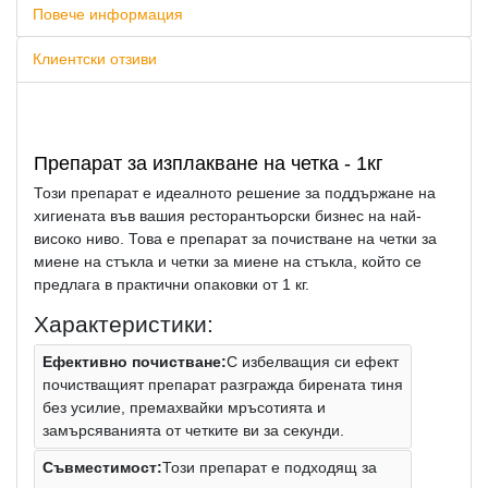
Повече информация
Клиентски отзиви
Препарат за изплакване на четка - 1кг
Този препарат е идеалното решение за поддържане на
хигиената във вашия ресторантьорски бизнес на най-
високо ниво. Това е препарат за почистване на четки за
миене на стъкла и четки за миене на стъкла, който се
предлага в практични опаковки от 1 кг.
Характеристики:
Ефективно почистване:
С избелващия си ефект
почистващият препарат разгражда бирената тиня
без усилие, премахвайки мръсотията и
замърсяванията от четките ви за секунди.
Съвместимост:
Този препарат е подходящ за