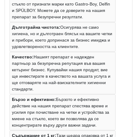
стъкло от признати марки като Gastro-Boy, Delfin
и SPÜLBOY. Можете да се доверите на нашия
препарат за безупречни резултати.
Дълготрайна чистота:
Осигурява не само
хигиена, но и дълготраен блясък на вашите четки
и прибори, което допринася за бизнес имиджа и
удовлетвореността на клиентите.
Качество:
Нашият препарат е надежден
партньор за безупречна репутация във вашия
кетъринг бизнес. Купувайки нашия продукт, вие
ще инвестирате в качеството на вашата услуга и
ще отговаряте на най-взискателните хигиенни
стандарти.
Бързо и ефективно:
Бързото и ефективно
действие на нашия препарат спестява време и
усилия при почистване на четки и устройства за
миене на стъкло, което ви позволява да се
концентрирате върху други важни задачи.
Съдържание от 1 кг:
Тази щедра опаковка от 1 кг