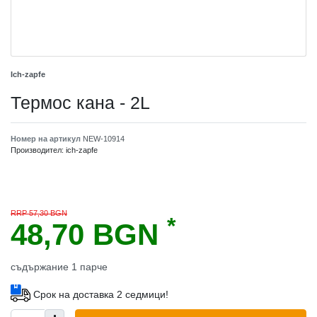
Ich-zapfe
Термос кана - 2L
Номер на артикул
NEW-10914
Производител:
ich-zapfe
RRP 57,30 BGN
*
48,70 BGN
съдържание
1
парче
Срок на доставка 2 седмици!