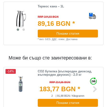
Термос кана – 1L
RRP 104,03 BGN
89,16 BGN *
Покажи статия
*
вкл. GES. ДДС.
плюс.
Доставка
Може би също сте заинтересовани в:
CO2 бутилка (въглероден диоксид,
-14%
въглероден двуокис) - 2.0 кг
RRP 214,55 BGN
183,77 BGN *
2
| 91,88 BGN / Kilogramm
Покажи статия