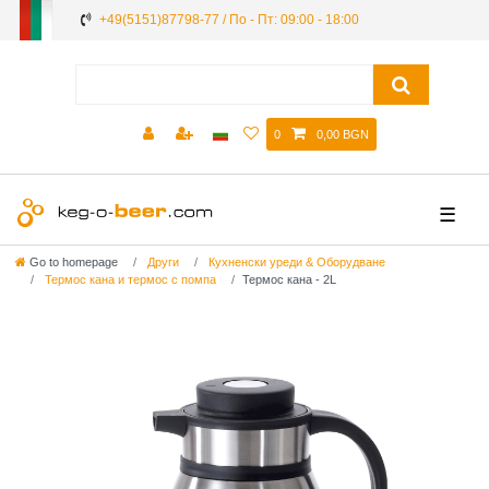
+49(5151)87798-77 / По - Пт: 09:00 - 18:00
0
0,00 BGN
☰
Go to homepage
Други
Кухненски уреди & Оборудване
Термос кана и термос с помпа
Термос кана - 2L