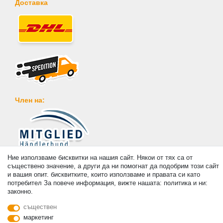
Доставка
Член на:
Плащане
Ние използваме бисквитки на нашия сайт. Някои от тях са от
съществено значение, а други да ни помогнат да подобрим този сайт
и вашия опит. бисквитките, които използваме и правата си като
потребител За повече информация, вижте нашата: политика и ни:
законно.
съществен
© Copyright 2026 | Всички права запазени. - Prices incl. VAT. 19% VAT Basic prices see
маркетинг