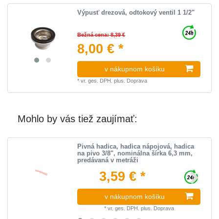
Výpusť drezová, odtokový ventil 1 1/2"
Bežná cena: 8,39 €
8,00 € *
v nákupnom košíku
*
vr. ges. DPH.
plus.
Doprava
Mohlo by vás tiež zaujímať:
Pivná hadica, hadica nápojová, hadica
na pivo 3/8", nominálna šírka 6,3 mm,
predávaná v metráži
3,59 € *
v nákupnom košíku
*
vr. ges. DPH.
plus.
Doprava