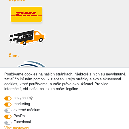
Člen:
Používame cookies na našich stránkach. Niektoré z nich sú nevyhnutné,
zatiaľ čo iní nám pomohli k zlepšeniu tejto stránky a svoje skúsenosti.
cookies, ktoré používame, a vaše práva ako užívateľ Pre viac
Platba
informácií, viď naša: politiku a naše: legálne.
nevyhnutný
marketing
externé médium
PayPal
Functional
© Copyright 2026 | Všetky práva vyhradené. - Prices incl. VAT. 19% VAT Basic prices see
article detail | * Applies to deliveries to the UK!
Viac nastavení