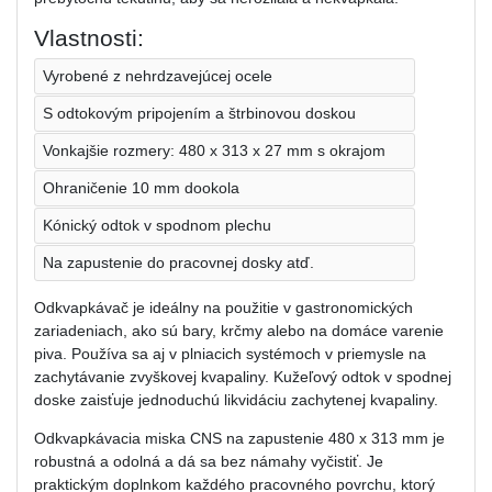
Vlastnosti:
Vyrobené z nehrdzavejúcej ocele
S odtokovým pripojením a štrbinovou doskou
Vonkajšie rozmery: 480 x 313 x 27 mm s okrajom
Ohraničenie 10 mm dookola
Kónický odtok v spodnom plechu
Na zapustenie do pracovnej dosky atď.
Odkvapkávač je ideálny na použitie v gastronomických
zariadeniach, ako sú bary, krčmy alebo na domáce varenie
piva. Používa sa aj v plniacich systémoch v priemysle na
zachytávanie zvyškovej kvapaliny. Kužeľový odtok v spodnej
doske zaisťuje jednoduchú likvidáciu zachytenej kvapaliny.
Odkvapkávacia miska CNS na zapustenie 480 x 313 mm je
robustná a odolná a dá sa bez námahy vyčistiť. Je
praktickým doplnkom každého pracovného povrchu, ktorý