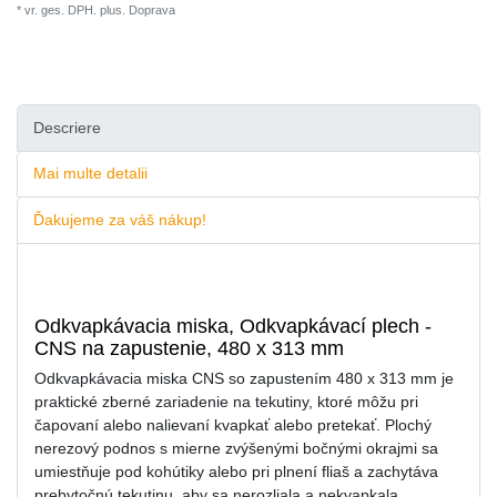
* vr. ges. DPH. plus.
Doprava
Descriere
Mai multe detalii
Ďakujeme za váš nákup!
Odkvapkávacia miska, Odkvapkávací plech -
CNS na zapustenie, 480 x 313 mm
Odkvapkávacia miska CNS so zapustením 480 x 313 mm je
praktické zberné zariadenie na tekutiny, ktoré môžu pri
čapovaní alebo nalievaní kvapkať alebo pretekať. Plochý
nerezový podnos s mierne zvýšenými bočnými okrajmi sa
umiestňuje pod kohútiky alebo pri plnení fliaš a zachytáva
prebytočnú tekutinu, aby sa nerozliala a nekvapkala.