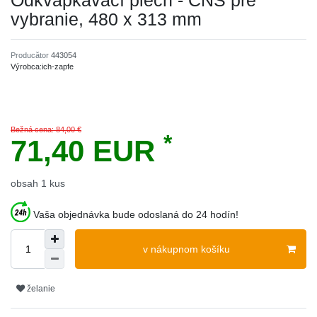
Odkvapkávací plech - CNS pre
vybranie, 480 x 313 mm
Producător
443054
Výrobca:
ich-zapfe
Bežná cena: 84,00 €
*
71,40 EUR
obsah
1
kus
Vaša objednávka bude odoslaná do 24 hodín!
v nákupnom košíku
želanie