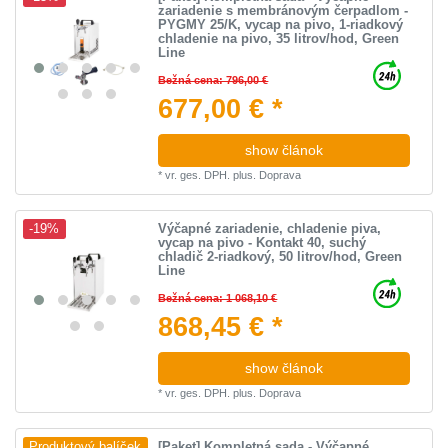
zariadenie s membránovým čerpadlom -
PYGMY 25/K, vycap na pivo, 1-riadkový
chladenie na pivo, 35 litrov/hod, Green
Line
Bežná cena: 796,00 €
677,00 € *
show článok
*
vr. ges. DPH.
plus.
Doprava
Výčapné zariadenie, chladenie piva,
-19%
vycap na pivo - Kontakt 40, suchý
chladič 2-riadkový, 50 litrov/hod, Green
Line
Bežná cena: 1 068,10 €
868,45 € *
show článok
*
vr. ges. DPH.
plus.
Doprava
[Paket] Kompletná sada - Výčapné
Produktový balíček