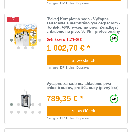
*
vr. ges. DPH.
plus.
Doprava
[Paket] Kompletná sada - Výčapné
-15%
zariadenie s membránovým čerpadlom -
Kontakt 40/K, vycap na pivo, 2-riadkový
chladenie na pivo, 50 l/h , profesionálny
Bežná cena: 1 179,60 €
1 002,70 € *
show článok
*
vr. ges. DPH.
plus.
Doprava
Výčapné zariadenie, chladenie piva -
chladič sudov, pre 50L sudy (pivný bar)
789,35 € *
show článok
*
vr. ges. DPH.
plus.
Doprava