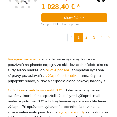
1 028,40 € *
show článok
*
vr. ges. DPH.
plus.
Doprava
1
2
3
Výčapné zariadenia
sú dávkovacie systémy, ktoré sa
používajú na plnenie nápojov zo skladovacích nádob, ako sú
sudy alebo nádrže, do
pivove pohare
. Kompletné výčapné
súpravy pozostávajú z
výčapného kohútika
, armatúry na
pripojenie sudov, sudov a čerpadla alebo tlakovej nádoby s
CO2 fľaše
a
redukčný ventil CO2
. Dôležité je, aby veľké
systémy, ktoré sú k dispozícii až so štyrmi výčapmi, mali
riadiace potrubie CO2 a boli vybavené systémom chladenia
výčapu. Pri správnom vybavení a technike čapovania sa
stráca veľmi málo piva. Najmä
výčapné kohúty
sa však môže