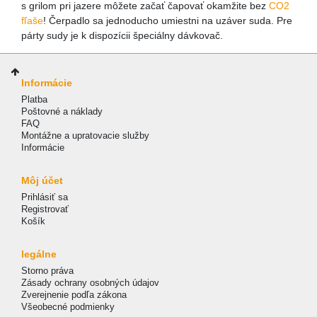
s grilom pri jazere môžete začať čapovať okamžite bez
CO2
fľaše
! Čerpadlo sa jednoducho umiestni na uzáver suda. Pre
párty sudy je k dispozícii špeciálny dávkovač.
Informácie
Platba
Poštovné a náklady
FAQ
Montážne a upratovacie služby
Informácie
Môj účet
Prihlásiť sa
Registrovať
Košík
legálne
Storno práva
Zásady ochrany osobných údajov
Zverejnenie podľa zákona
Všeobecné podmienky