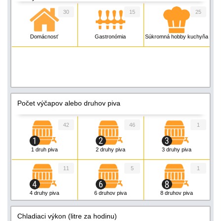
30
15
25
Domácnosť
Gastronómia
Súkromná hobby kuchyňa
Počet výčapov alebo druhov piva
42
46
1
1 druh piva
2 druhy piva
3 druhy piva
11
5
1
4 druhy piva
6 druhov piva
8 druhov piva
Chladiaci výkon (litre za hodinu)