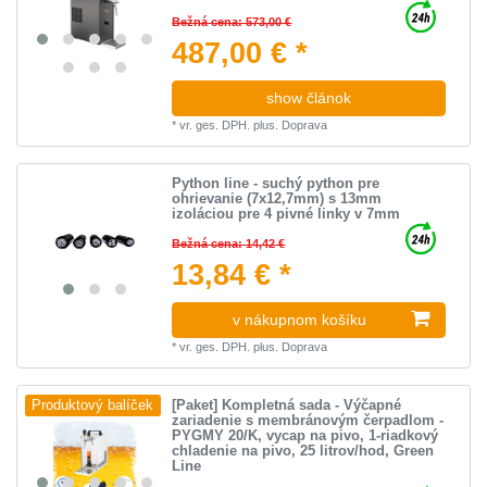
Bežná cena: 573,00 €
487,00 € *
show článok
*
vr. ges. DPH.
plus.
Doprava
Python line - suchý python pre
ohrievanie (7x12,7mm) s 13mm
izoláciou pre 4 pivné linky v 7mm
Bežná cena: 14,42 €
13,84 € *
v nákupnom košíku
*
vr. ges. DPH.
plus.
Doprava
[Paket] Kompletná sada - Výčapné
Produktový balíček
zariadenie s membránovým čerpadlom -
PYGMY 20/K, vycap na pivo, 1-riadkový
chladenie na pivo, 25 litrov/hod, Green
Line