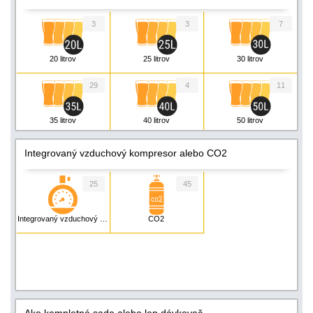
3
3
7
20 litrov
25 litrov
30 litrov
29
4
11
35 litrov
40 litrov
50 litrov
8
6
4
Integrovaný vzduchový kompresor alebo CO2
55 litrov
60 litrov
80 litrov
25
45
3
4
1
Integrovaný vzduchový kompresor
CO2
90 litrov
110 litrov
130 litrov
2
3
5
140 litrov
160 litrov
200 litrov
Ako kompletná sada alebo len dávkovač