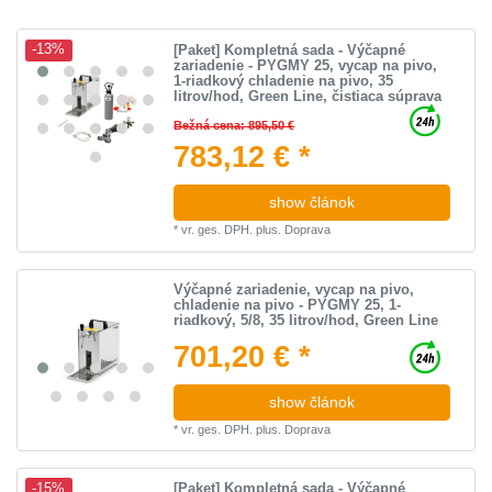
[Paket] Kompletná sada - Výčapné
-13%
zariadenie - PYGMY 25, vycap na pivo,
1-riadkový chladenie na pivo, 35
litrov/hod, Green Line, čistiaca súprava
Bežná cena: 895,50 €
783,12 € *
show článok
*
vr. ges. DPH.
plus.
Doprava
Výčapné zariadenie, vycap na pivo,
chladenie na pivo - PYGMY 25, 1-
riadkový, 5/8, 35 litrov/hod, Green Line
701,20 € *
show článok
*
vr. ges. DPH.
plus.
Doprava
[Paket] Kompletná sada - Výčapné
-15%