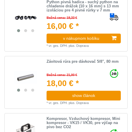
Python pivná hadica - suchý python na
chladenie drážok (10 x 16 mm) s 13 mm
izoláciou pre 4 pivné rúrky v 7 mm
Bežná cena: 18,33 €
16,00 € *
v nákupnom košíku
*
vr. ges. DPH.
plus.
Doprava
Závitová rúra pre dávkovač 5/8", 80 mm
Bežná cena: 21,00 €
18,00 € *
show článok
*
vr. ges. DPH.
plus.
Doprava
Kompresor, Vzduchový kompresor, Mini
kompresor - VK15 / VK30, pre výčap na
pivo bez CO2