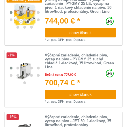
zariadenie - PYGMY 25 LE, vycap na
pivo, 1-riadkový chladenie na pivo, 30
litrov/hod, profesionálny, Green Line
744,00 € *
show článok
*
vr. ges. DPH.
plus.
Doprava
Výčapné zariadenie, chladenie piva,
-1%
vycap na pivo - PYGMY 25 suchý
chladič 1-riadkový, 35 litrov/hod, Green
Line
Bežná cena: 707,00 €
700,74 € *
show článok
*
vr. ges. DPH.
plus.
Doprava
Výčapné zariadenie, chladenie piva,
-15%
vycap na pivo - JET 30, 1-riadkový, 35
litrov/hod, profesionálny