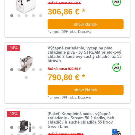
Bežná cena: 325,00 €
306,86 € *
show článok
*
vr. ges. DPH.
plus.
Doprava
Výčapné zariadenie, vycap na pivo,
-14%
chladenie piva - 50 STREAM prietokový
chladič 2-kanálový suchý chladič, až 55
litrov/h
Bežná cena: 922,60 €
790,80 € *
show článok
*
vr. ges. DPH.
plus.
Doprava
[Paket] Kompletná sada - výčapné
-13%
zariadenie - Stream 50 2 riadky, beh
chladič / h suché chladiča 55 litrov,
Green Line
Bežná cena: 1 182,00 €