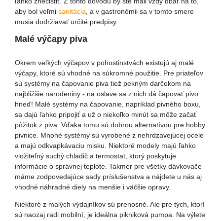
ľahko znečistiť. Z tohto dôvodu by ste mali vždy dbať na to,
aby bol veľmi
sanitácia
, a v gastronómii sa v tomto smere
musia dodržiavať určité predpisy.
Malé výčapy piva
Okrem veľkých výčapov v pohostinstvách existujú aj malé
výčapy, ktoré sú vhodné na súkromné použitie. Pre priateľov
sú systémy na čapovanie piva tiež pekným darčekom na
najbližšie narodeniny - na oslave sa z nich dá čapovať pivo
hneď! Malé systémy na čapovanie, napríklad pivného boxu,
sa dajú ľahko pripojiť a už o niekoľko minút sa môže začať
pôžitok z piva. Vďaka tomu sú dobrou alternatívou pre hobby
pivnice. Mnohé systémy sú vyrobené z nehrdzavejúcej ocele
a majú odkvapkávaciu misku. Niektoré modely majú ľahko
vložiteľný suchý chladič a termostat, ktorý poskytuje
informácie o správnej teplote. Takmer pre všetky dávkovače
máme zodpovedajúce sady príslušenstva a nájdete u nás aj
vhodné náhradné diely na menšie i väčšie opravy.
Niektoré z malých výdajníkov sú prenosné. Ale pre tých, ktorí
sú naozaj radi mobilní, je ideálna pikniková pumpa. Na výlete