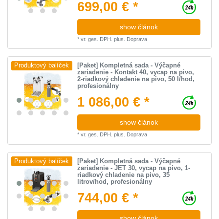
699,00 € *
show článok
*
vr. ges. DPH.
plus.
Doprava
[Paket] Kompletná sada - Výčapné
Produktový balíček
zariadenie - Kontakt 40, vycap na pivo,
2-riadkový chladenie na pivo, 50 l/hod,
profesionálny
1 086,00 € *
show článok
*
vr. ges. DPH.
plus.
Doprava
[Paket] Kompletná sada - Výčapné
Produktový balíček
zariadenie - JET 30, vycap na pivo, 1-
riadkový chladenie na pivo, 35
litrov/hod, profesionálny
744,00 € *
show článok