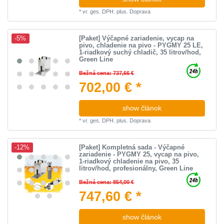
*
vr. ges. DPH.
plus.
Doprava
[Paket] Výčapné zariadenie, vycap na
-5%
pivo, chladenie na pivo - PYGMY 25 LE,
1-riadkový suchý chladič, 35 litrov/hod,
Green Line
Bežná cena: 737,66 €
702,00 € *
show článok
*
vr. ges. DPH.
plus.
Doprava
[Paket] Kompletná sada - Výčapné
-12%
zariadenie - PYGMY 25, vycap na pivo,
1-riadkový chladenie na pivo, 35
litrov/hod, profesionálny, Green Line
Bežná cena: 854,00 €
747,60 € *
show článok