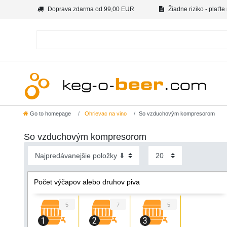
Doprava zdarma od 99,00 EUR
Žiadne riziko - plaťte
Go to homepage
Ohrievac na vino
So vzduchovým kompresorom
So vzduchovým kompresorom
Počet výčapov alebo druhov piva
5
7
5