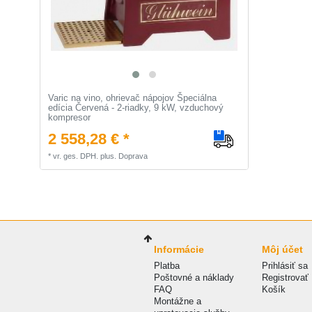
Varic na vino, ohrievač nápojov Špeciálna
edícia Červená - 2-riadky, 9 kW, vzduchový
kompresor
2 558,28 € *
*
vr. ges. DPH.
plus.
Doprava
Informácie
Môj účet
Platba
Prihlásiť sa
Poštovné a náklady
Registrovať
FAQ
Košík
Montážne a