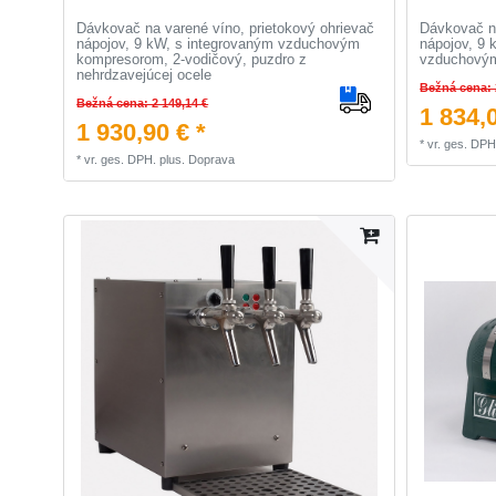
Dávkovač na varené víno, prietokový ohrievač
Dávkovač na
nápojov, 9 kW, s integrovaným vzduchovým
nápojov, 9 
kompresorom, 2-vodičový, puzdro z
vzduchovým
nehrdzavejúcej ocele
Bežná cena: 
Bežná cena: 2 149,14 €
1 834,0
1 930,90 € *
*
vr. ges. DPH
*
vr. ges. DPH.
plus.
Doprava