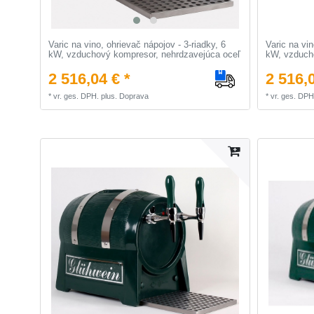
Varic na vino, ohrievač nápojov - 3-riadky, 6
Varic na vin
kW, vzduchový kompresor, nehrdzavejúca oceľ
kW, vzduch
2 516,04 € *
2 516,0
*
vr. ges. DPH.
plus.
Doprava
*
vr. ges. DPH