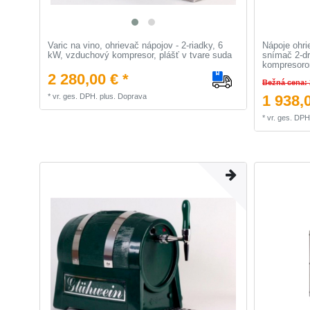
Varic na vino, ohrievač nápojov - 2-riadky, 6
Nápoje ohri
kW, vzduchový kompresor, plášť v tvare suda
snímač 2-d
kompresor
2 280,00 € *
Bežná cena: 
*
vr. ges. DPH.
plus.
Doprava
1 938,0
*
vr. ges. DPH