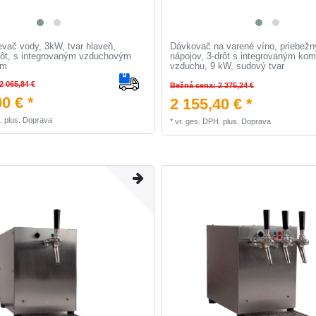
evač vody, 3kW, tvar hlaveň,
Dávkovač na varené víno, priebežn
rôt, s integrovaným vzduchovým
nápojov, 3-drôt s integrovaným ko
om
vzduchu, 9 kW, sudový tvar
2 065,84 €
Bežná cena: 2 375,24 €
0 € *
2 155,40 € *
.
plus.
Doprava
*
vr. ges. DPH.
plus.
Doprava