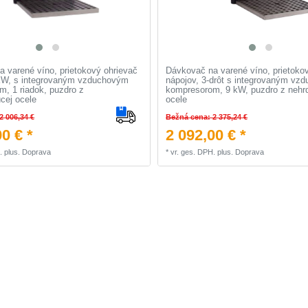
 varené víno, prietokový ohrievač
Dávkovač na varené víno, prietoko
 kW, s integrovaným vzduchovým
nápojov, 3-drôt s integrovaným vz
, 1 riadok, puzdro z
kompresorom, 9 kW, puzdro z nehr
cej ocele
ocele
2 006,34 €
Bežná cena: 2 375,24 €
0 € *
2 092,00 € *
.
plus.
Doprava
*
vr. ges. DPH.
plus.
Doprava