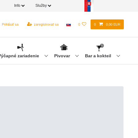
Info
Služby
Prihlásiť sa
zaregistrovať sa
0
0
0,00 EUR
Výčapné zariadenie
Pivovar
Bar a kokteil