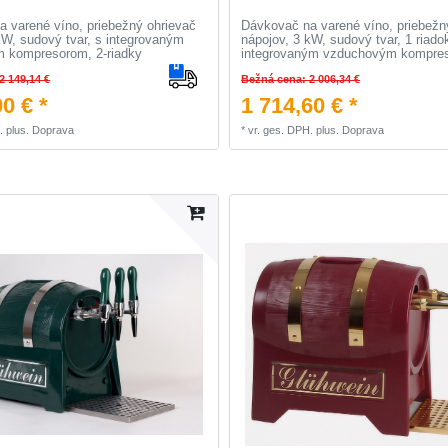
 varené víno, priebežný ohrievač
Dávkovač na varené víno, priebežn
kW, sudový tvar, s integrovaným
nápojov, 3 kW, sudový tvar, 1 riado
 kompresorom, 2-riadky
integrovaným vzduchovým kompre
2 149,14 €
Bežná cena: 2 006,34 €
0 € *
1 714,60 € *
.
plus.
Doprava
*
vr. ges. DPH.
plus.
Doprava