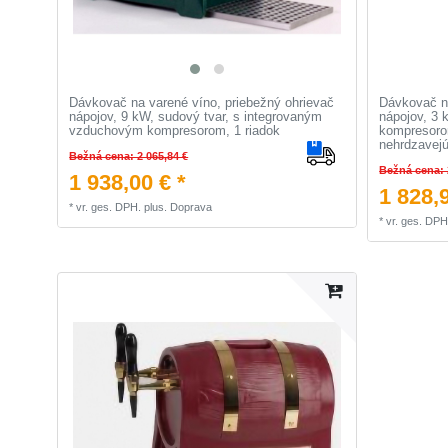
Dávkovač na varené víno, priebežný ohrievač
Dávkovač na
nápojov, 9 kW, sudový tvar, s integrovaným
nápojov, 3
vzduchovým kompresorom, 1 riadok
kompresorom
nehrdzavejú
Bežná cena: 2 065,84 €
Bežná cena: 
1 938,00 € *
1 828,9
*
vr. ges. DPH.
plus.
Doprava
*
vr. ges. DPH