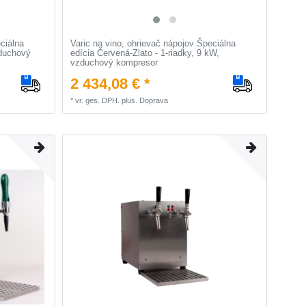
ciálna
Varic na vino, ohrievač nápojov Špeciálna
zduchový
edícia Červená-Zlato - 1-riadky, 9 kW,
vzduchový kompresor
2 434,08 € *
*
vr. ges. DPH.
plus.
Doprava