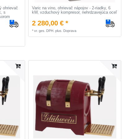
ý ohrievač
Varic na vino, ohrievač nápojov - 2-riadky, 6
k, s
kW, vzduchový kompresor, nehrdzavejúca oceľ
sorom
2 280,00 € *
*
vr. ges. DPH.
plus.
Doprava