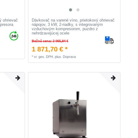
ý ohrievač
Dávkovač na varené víno, prietokový ohrievač
mpresora
nápojov, 3 kW, 2-riadky, s integrovaným
vzduchovým kompresorom, puzdro z
nehrdzavejúcej ocele
Bežná cena: 2 065,84 €
1 871,70 € *
*
vr. ges. DPH.
plus.
Doprava