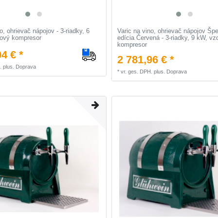
o, ohrievač nápojov - 3-riadky, 6
Varic na vino, ohrievač nápojov Špe
ový kompresor
edícia Červená - 3-riadky, 9 kW, v
kompresor
4 € *
2 781,96 € *
.
plus.
Doprava
*
vr. ges. DPH.
plus.
Doprava