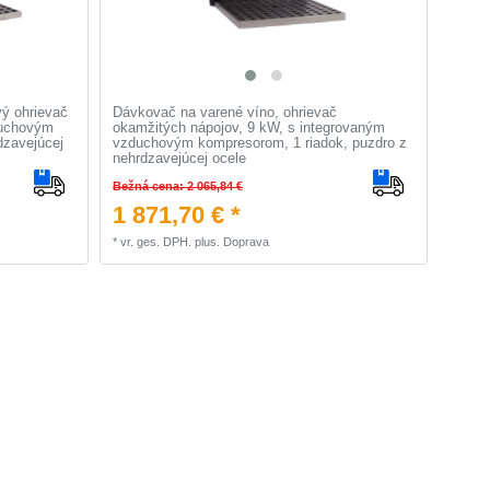
vý ohrievač
Dávkovač na varené víno, ohrievač
duchovým
okamžitých nápojov, 9 kW, s integrovaným
dzavejúcej
vzduchovým kompresorom, 1 riadok, puzdro z
nehrdzavejúcej ocele
Bežná cena: 2 065,84 €
1 871,70 € *
*
vr. ges. DPH.
plus.
Doprava