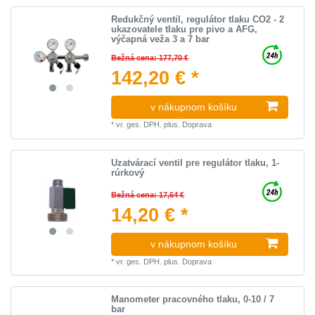
Redukčný ventil, regulátor tlaku CO2 - 2
ukazovatele tlaku pre pivo a AFG,
výčapná veža 3 a 7 bar
Bežná cena: 177,70 €
142,20 € *
v nákupnom košíku
*
vr. ges. DPH.
plus.
Doprava
Uzatvárací ventil pre regulátor tlaku, 1-
rúrkový
Bežná cena: 17,64 €
14,20 € *
v nákupnom košíku
*
vr. ges. DPH.
plus.
Doprava
Manometer pracovného tlaku, 0-10 / 7
bar