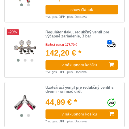
show článok
*
vr. ges. DPH.
plus.
Doprava
Regulátor tlaku, redukčný ventil pre
-20%
výčapné zariadenie, 3 bar
Bežná cena: 177,70 €
142,20 € *
v nákupnom košíku
*
vr. ges. DPH.
plus.
Doprava
Uzatvárací ventil pre redukčný ventil s
dvomi - snímač drôt
44,99 € *
v nákupnom košíku
*
vr. ges. DPH.
plus.
Doprava