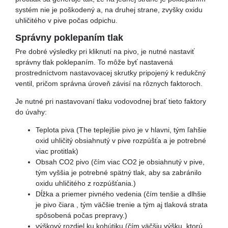
systém nie je poškodený a, na druhej strane, zvyšky oxidu
uhličitého v pive počas odpichu.
Správny poklepaním tlak
Pre dobré výsledky pri kliknutí na pivo, je nutné nastaviť
správny tlak poklepaním. To môže byť nastavená
prostredníctvom nastavovacej skrutky pripojený k redukčný
ventil, pričom správna úroveň závisí na rôznych faktoroch.
Je nutné pri nastavovaní tlaku vodovodnej brať tieto faktory
do úvahy:
Teplota piva (The teplejšie pivo je v hlavni, tým ľahšie
oxid uhličitý obsiahnutý v pive rozpúšťa a je potrebné
viac protitlak)
Obsah CO2 pivo (čím viac CO2 je obsiahnutý v pive,
tým vyššia je potrebné spätný tlak, aby sa zabránilo
oxidu uhličitého z rozpúšťania.)
Dĺžka a priemer pivného vedenia (čím tenšie a dlhšie
je pivo čiara , tým väčšie trenie a tým aj tlaková strata
spôsobená počas prepravy.)
výškový rozdiel ku kohútiku (čím väčšiu výšku, ktorú