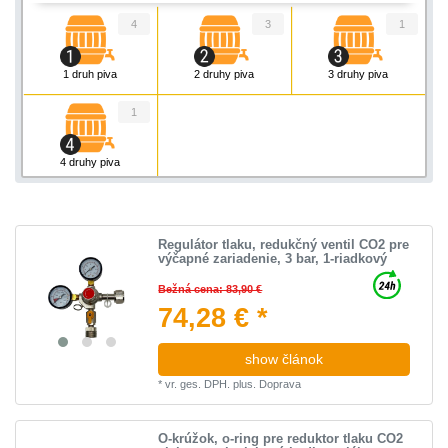
4
3
1
1 druh piva
2 druhy piva
3 druhy piva
1
4 druhy piva
Regulátor tlaku, redukčný ventil CO2 pre
výčapné zariadenie, 3 bar, 1-riadkový
Bežná cena: 83,90 €
74,28 € *
show článok
*
vr. ges. DPH.
plus.
Doprava
O-krúžok, o-ring pre reduktor tlaku CO2