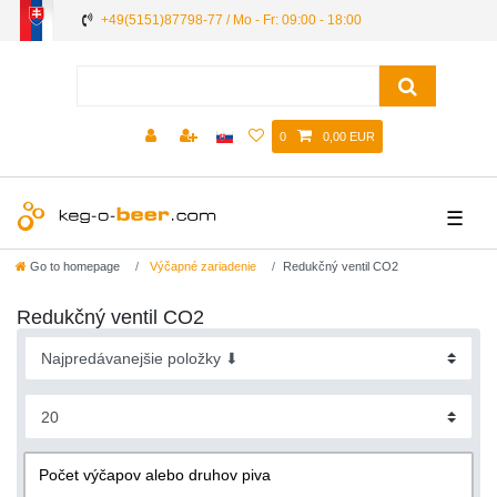
+49(5151)87798-77 / Mo - Fr: 09:00 - 18:00
0
0,00 EUR
☰
Go to homepage
Výčapné zariadenie
Redukčný ventil CO2
Redukčný ventil CO2
Počet výčapov alebo druhov piva