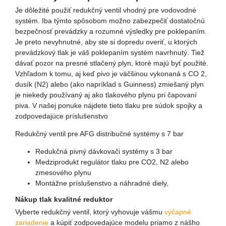
Je dôležité použiť redukčný ventil vhodný pre vodovodné
systém. Iba týmto spôsobom možno zabezpečiť dostatočnú
bezpečnosť prevádzky a rozumné výsledky pre poklepaním.
Je preto nevyhnutné, aby ste si dopredu overiť, u ktorých
prevádzkový tlak je váš poklepaním systém navrhnutý. Tiež
dávať pozor na presné stlačený plyn, ktoré majú byť použité.
Vzhľadom k tomu, aj keď pivo je väčšinou vykonaná s CO 2,
dusík (N2) alebo (ako napríklad s Guinness) zmiešaný plyn
je niekedy používaný aj ako tlakového plynu pri čapovaní
piva. V našej ponuke nájdete tieto tlaku pre súdok spojky a
zodpovedajúce príslušenstvo
Redukčný ventil pre AFG distribučné systémy s 7 bar
Redukčná pivný dávkovači systémy s 3 bar
Medziprodukt regulátor tlaku pre CO2, N2 alebo
zmesového plynu
Montážne príslušenstvo a náhradné diely,
Nákup tlak kvalitné reduktor
Vyberte redukčný ventil, ktorý vyhovuje vášmu
výčapné
zariadenie
a kúpiť zodpovedajúce modelu priamo z nášho