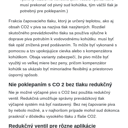
musí prekonať od pivný sud kohútika, tým väčší tlak je
potrebný pre poklepaním.)
Frakcia čapovacieho tlaku, ktorý je určený teplotou, ako aj
obsah CO2 v piva sa nazýva tlak nasýtených. Rozdiel
skutočného prevádzkového tlaku sa používa výlučne k
doprave piva potrubím k vodovodnému kohútiku. musí byť
tlak opäť znížená pred podávaním. To môže byť vykonané s
pomocou a tzv upokojujúce cievka alebo s kompenzátora
kohútikom. Obaja varianty zabezpečí, že pivo môže byť
využitý vo veľkej miere bez peny, pričom kompenzátor
kohútik sa ukázalo byť mimoriadne flexibilný a priestorovo
úsporný spôsob.
Nie poklepaním s CO 2 bez tlaku redukčný
Nie je možné výčapné pivo s CO2 bez použitia redukčný
ventil. Redukčná umožňuje správny prevádzkový tlak
výčapné systém má byť nastavený. Bez nej čapovanie piva
by nebolo možné, a v najhoršom prípade mohol sud dokonca
prasknúť v dôsledku vysokého tlaku z fľaše CO2.
Redukčný ventil pre rôzne aplikácie