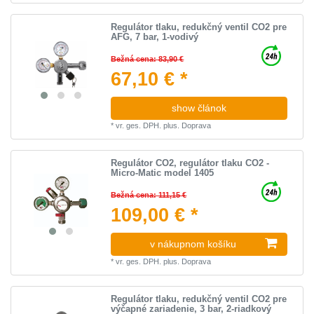
Regulátor tlaku, redukčný ventil CO2 pre
AFG, 7 bar, 1-vodivý
Bežná cena: 83,90 €
67,10 € *
show článok
*
vr. ges. DPH.
plus.
Doprava
Regulátor CO2, regulátor tlaku CO2 -
Micro-Matic model 1405
Bežná cena: 111,15 €
109,00 € *
v nákupnom košíku
*
vr. ges. DPH.
plus.
Doprava
Regulátor tlaku, redukčný ventil CO2 pre
výčapné zariadenie, 3 bar, 2-riadkový