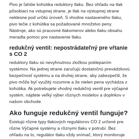
Pivo je ľahšie kohútika reduktory tlaku. Bez ohľadu na tlak
pôsobiaci na vstupnej strane, je tlak na výstupnej strane
neklesne pod určitú úroveň. S vhodne nastaveného tlaku,
pivo tečie z kohútika sa požadované množstvo peny.
Nástroje, ako sú pracovné tlakomerov alebo tlaku obsahu
meradla pomoc pre nastavenie tlaku.
redukčný ventil: nepostrádateľný pre vŕtanie
s CO 2
reduktory tlaku sú nevyhnutnou zložkou poklepaním
systémov. Na jednej strane zaručujú dostatočnú prevádzkovú
bezpečnosť systému a na druhej strane, aby zabezpečili, že
pivo môže byť využitý rozumne a že nielen pena vychádza z
kohútika. Ak potrebujete vhodný redukčný ventil pre výčapné
systém, nájdete veľký výber rôznych modelov a doplnkov v
našom obchode.
Ako funguje redukčný ventil funguje?
Existujú rôzne typy tlakových regulátorov CO 2 určené pre
rôzne Výčapné systémy a rôznymi tlaku v potrubí. Bez
ohľadu na to, regulátor tlaku vždy snímač, ktorý monitoruje