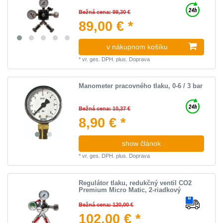
Bežná cena: 99,30 €
89,00 € *
v nákupnom košíku
*
vr. ges. DPH.
plus.
Doprava
Manometer pracovného tlaku, 0-6 / 3 bar
Bežná cena: 10,37 €
8,90 € *
show článok
*
vr. ges. DPH.
plus.
Doprava
Regulátor tlaku, redukčný ventil CO2
Premium Micro Matic, 2-riadkový
Bežná cena: 120,00 €
102,00 € *