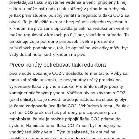
prevládajúci tlaku v systéme vedenia a ventil pripojený k nej,
s ktorou môže byť riadku tlak znížený v prípade potreby. ak
je tlak príliš stúpne, poistný ventil na regulátora tlaku CO 2 sa
otvorí. To je dôležité ako pre bezpečnosť odpichu systému a
kliknutím na pivo sám. Spravidla je tlak na redukčnom ventile
možno regulovať v krokoch po 0,1 bar, v každom prípade. To
umožňuje že je potrebné prispôsobiť veľmi presne do
príslušných podmienok, tak, že optimálna výsledky môžu byť
vždy dosiahnuté, keď kliknutím na pivo.
Prečo kohúty potrebovať tlak reduktora
piva v sude obsahuje CO2 v dôsledku fermentácie. V Aby sa
tomu zabránilo unikaniu, je nevyhnutný určitý protitlak na
vyrovnanie tlaku v pivnom súdka. Pre tento účel je použitý
kontajner stlačeným plynom. Väčšina pív so závitom s CO2
(oxid uhličitý), čo je dôvod, prečo je nádoba na stlačený plyn
je často zodpovedajúce fľaše CO2. Vzhľadom k tomu, že tlak
vo fľaši CO2 prekročí tlak potrebný pre čapovanie piva
mnohokrát, že nie je možné pripojiť fľašu CO2 priamo do
system. Namiesto toho, fľaša CO 2 musí byť pripojený na
vhodný redukčný ventil. Tým je zaistené, že optimálna
protitlak sa generuje tak, že na jednej strane je poklepaním