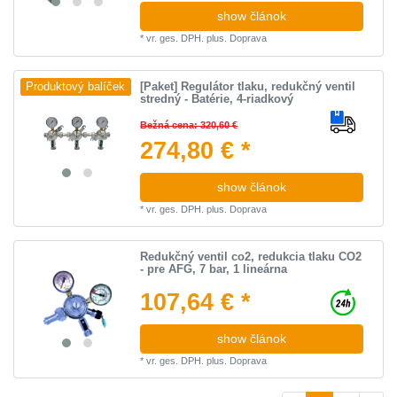
show článok
*
vr. ges. DPH.
plus.
Doprava
[Paket] Regulátor tlaku, redukčný ventil
Produktový balíček
stredný - Batérie, 4-riadkový
Bežná cena: 320,60 €
274,80 € *
show článok
*
vr. ges. DPH.
plus.
Doprava
Redukčný ventil co2, redukcia tlaku CO2
- pre AFG, 7 bar, 1 lineárna
107,64 € *
show článok
*
vr. ges. DPH.
plus.
Doprava