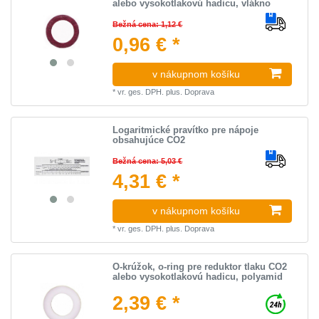
alebo vysokotlakovú hadicu, vlákno
Bežná cena: 1,12 €
0,96 € *
v nákupnom košíku
*
vr. ges. DPH.
plus.
Doprava
Logaritmické pravítko pre nápoje
obsahujúce CO2
Bežná cena: 5,03 €
4,31 € *
v nákupnom košíku
*
vr. ges. DPH.
plus.
Doprava
O-krúžok, o-ring pre reduktor tlaku CO2
alebo vysokotlakovú hadicu, polyamid
2,39 € *