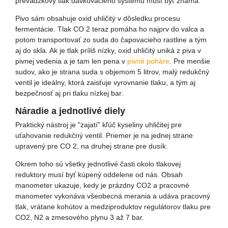
prevádzkový tlak dávkovacieho systému musí byť známa.
Pivo sám obsahuje oxid uhličitý v dôsledku procesu
fermentácie. Tlak CO 2 teraz pomáha ho najprv do valca a
potom transportovať zo suda do čapovacieho rastline a tým
aj do skla. Ak je tlak príliš nízky, oxid uhličitý uniká z piva v
pivnej vedenia a je tam len pena v
pivné poháre
. Pre menšie
sudov, ako je strana suda s objemom 5 litrov, malý redukčný
ventil je ideálny, ktorá zaisťuje vyrovnanie tlaku, a tým aj
bezpečnosť aj pri tlaku nízkej bar.
Náradie a jednotlivé diely
Praktický nástroj je "zajatí" kľúč kyseliny uhličitej pre
uťahovanie redukčný ventil. Priemer je na jednej strane
upravený pre CO 2, na druhej strane pre dusík.
Okrem toho sú všetky jednotlivé časti okolo tlakovej
reduktory musí byť kúpený oddelene od nás. Obsah
manometer ukazuje, kedy je prázdny CO2 a pracovné
manometer vykonáva všeobecná merania a udáva pracovný
tlak, vrátane kohútov a medziproduktov regulátorov tlaku pre
CO2, N2 a zmesového plynu 3 až 7 bar.