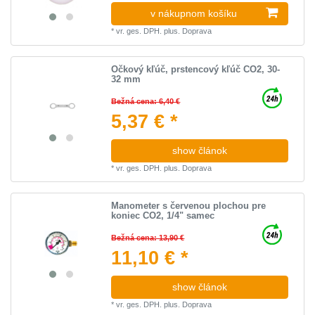
v nákupnom košíku
*
vr. ges. DPH.
plus.
Doprava
Očkový kľúč, prstencový kľúč CO2, 30-
32 mm
Bežná cena: 6,40 €
5,37 € *
show článok
*
vr. ges. DPH.
plus.
Doprava
Manometer s červenou plochou pre
koniec CO2, 1/4" samec
Bežná cena: 13,90 €
11,10 € *
show článok
*
vr. ges. DPH.
plus.
Doprava