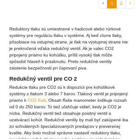
1
2
Reduktory tlaku sú umiestnené v hadicové alebo rúrkové
systémy pre reguláciu tlaku v systéme. Aj keď rôzne tlaky,
pôsobiace na vstupnej strane, je tlak na výstupnej strane nie
je prekročená vďaka redukčný ventil. Ak je valec CO2
pripojený priamo ku kohútiku, príliš vysoký tlak môže
spôsobiť hlaveň k prasknutiu. Preto redukčné ventily
zaistenie bezpečnosti pri čapovaní piva.
Redukčný ventil pre CO 2
Redukcie tlaku pre CO2 sú k dispozícii pre kohútikové
systémy s tlakom 3 alebo 7 barov. Tlakový ventil je pripojený
priamo k
CO2 fľaši
. Obsah fľaše manometer indikuje rozsah
od 0 do 250 barov. To tiež uľahčuje vidieť, kedy je CO2 je
nízka. Redukčný ventil tiež obsahuje poistný ventil a
uzatvárací kohút. Redukčné ventily by mali byť zakúpené iba
zo schválených špecializovaných predajcov v preverenej
kvalite. Aby bolo možné správne nastaviť reduktory tlaku,