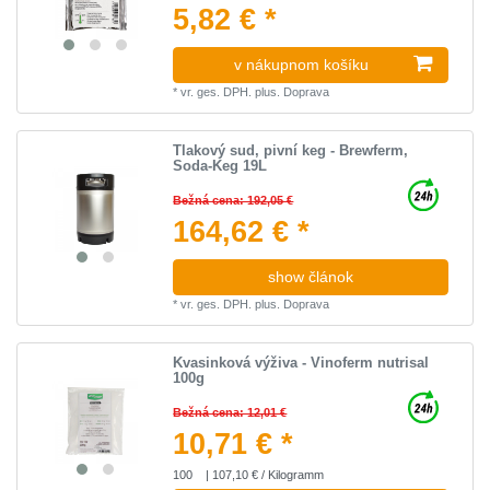
5,82 € *
v nákupnom košíku
*
vr. ges. DPH.
plus.
Doprava
Tlakový sud, pivní keg - Brewferm,
Soda-Keg 19L
Bežná cena: 192,05 €
164,62 € *
show článok
*
vr. ges. DPH.
plus.
Doprava
Kvasinková výživa - Vinoferm nutrisal
100g
Bežná cena: 12,01 €
10,71 € *
100
| 107,10 € / Kilogramm