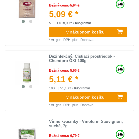
Bežná cena: 5,94 €
5,09 € *
5
| 1 018,00 € / Kilogramm
v nákupnom košíku
*
vr. ges. DPH.
plus.
Doprava
Dezinfekčný, Čistiaci prostriedok -
Chemipro OXI 100g
Bežná cena: 5,96 €
5,11 € *
100
| 51,10 € / Kilogramm
v nákupnom košíku
*
vr. ges. DPH.
plus.
Doprava
Vínne kvasinky - Vinoferm Sauvignon,
suché, 7g
Bežná cena: 6,79 €