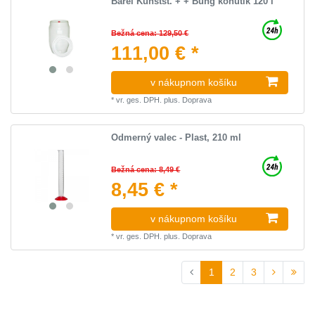
Barel Kunstst. + + Bung kohútik 120 l
Bežná cena: 129,50 €
111,00 € *
v nákupnom košíku
*
vr. ges. DPH.
plus.
Doprava
Odmerný valec - Plast, 210 ml
Bežná cena: 8,49 €
8,45 € *
v nákupnom košíku
*
vr. ges. DPH.
plus.
Doprava
1
2
3