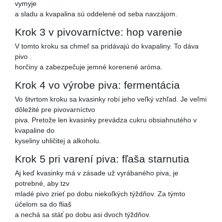
vymyje
a sladu a kvapalina sú oddelené od seba navzájom.
Krok 3 v pivovarníctve: hop varenie
V tomto kroku sa chmeľ sa pridávajú do kvapaliny. To dáva
pivo
horčiny a zabezpečuje jemné korenené aróma.
Krok 4 vo výrobe piva: fermentácia
Vo štvrtom kroku sa kvasinky robí jeho veľký vzhľad. Je veľmi
dôležité pre pivovarníctvo
piva. Pretože len kvasinky prevádza cukru obsiahnutého v
kvapaline do
kyseliny uhličitej a alkoholu.
Krok 5 pri varení piva: fľaša starnutia
Aj keď kvasinky má v zásade už vyrábaného piva, je
potrebné, aby tzv
mladé pivo zrieť po dobu niekoľkých týždňov. Za týmto
účelom sa do fliaš
a nechá sa stáť po dobu asi dvoch týždňov.