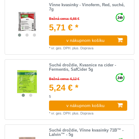
Vínne kvasinky - Vinoferm, Red, suché,
7g
Bežná cena: 6,66 €
5,71 € *
v nákupnom košíku
*
vr. ges. DPH.
plus.
Doprava
Suché droždie, Kvasnice na cider -
Fermentis, SafCider 5g
Bežná cena: 6,12 €
5,24 € *
5
v nákupnom košíku
*
vr. ges. DPH.
plus.
Doprava
Suché droždie, Vínne kvasinky 71B™ -
Lalvin™ - 5g