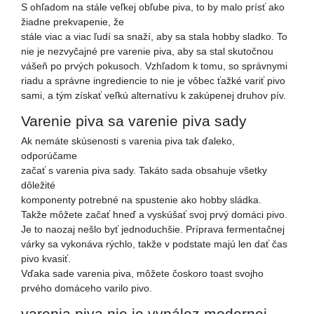
S ohľadom na stále veľkej obľube piva, to by malo prísť ako
žiadne prekvapenie, že
stále viac a viac ľudí sa snaží, aby sa stala hobby sladko. To
nie je nezvyčajné pre varenie piva, aby sa stal skutočnou
vášeň po prvých pokusoch. Vzhľadom k tomu, so správnymi
riadu a správne ingrediencie to nie je vôbec ťažké variť pivo
sami, a tým získať veľkú alternatívu k zakúpenej druhov pív.
Varenie piva sa varenie piva sady
Ak nemáte skúsenosti s varenia piva tak ďaleko,
odporúčame
začať s varenia piva sady. Takáto sada obsahuje všetky
dôležité
komponenty potrebné na spustenie ako hobby sládka.
Takže môžete začať hneď a vyskúšať svoj prvý domáci pivo.
Je to naozaj nešlo byť jednoduchšie. Príprava fermentačnej
várky sa vykonáva rýchlo, takže v podstate majú len dať čas
pivo kvasiť.
Vďaka sade varenia piva, môžete čoskoro toast svojho
prvého domáceho varilo pivo.
varenia piva nie je vynález modernej