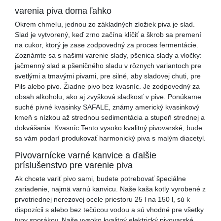
varenia piva doma ľahko
Okrem chmeľu, jednou zo základných zložiek piva je slad.
Slad je vytvorený, keď zrno začína klíčiť a škrob sa premení
na cukor, ktorý je zase zodpovedný za proces fermentácie.
Zoznámte sa s našimi varenie slady, pšenica slady a vločky:
jačmenný slad a pšeničného sladu v rôznych variantoch pre
svetlými a tmavými pivami, pre silné, aby sladovej chuti, pre
Pils alebo pivo. Žiadne pivo bez kvasníc. Je zodpovedný za
obsah alkoholu, ako aj zvyšková sladkosť v pive. Ponúkame
suché pivné kvasinky SAFALE, známy americký kvasinkový
kmeň s nízkou až strednou sedimentácia a stupeň strednej a
dokvášania. Kvasníc Tento vysoko kvalitný pivovarské, bude
sa vám podarí produkovať harmonický piva s malým diacetyl.
Pivovarnícke varné kanvice a ďalšie
príslušenstvo pre varenie piva
Ak chcete variť pivo sami, budete potrebovať špeciálne
zariadenie, najmä varnú kanvicu. Naše kaša kotly vyrobené z
prvotriednej nerezovej ocele priestoru 25 l na 150 l, sú k
dispozícii s alebo bez tečúcou vodou a sú vhodné pre všetky
typy sporákov. Naše vysoko kvalitný elektrický pivovarské