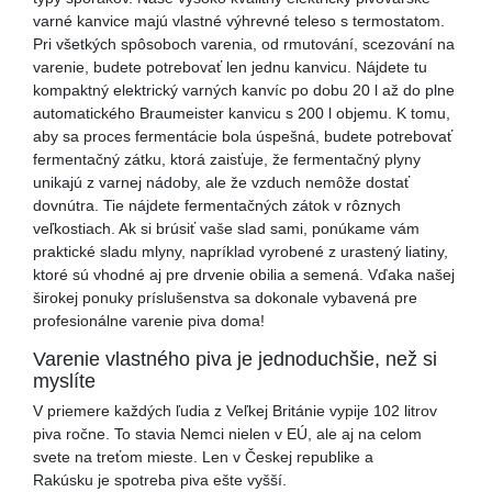
varné kanvice majú vlastné výhrevné teleso s termostatom.
Pri všetkých spôsoboch varenia, od rmutování, scezování na
varenie, budete potrebovať len jednu kanvicu. Nájdete tu
kompaktný elektrický varných kanvíc po dobu 20 l až do plne
automatického Braumeister kanvicu s 200 l objemu. K tomu,
aby sa proces fermentácie bola úspešná, budete potrebovať
fermentačný zátku, ktorá zaisťuje, že fermentačný plyny
unikajú z varnej nádoby, ale že vzduch nemôže dostať
dovnútra. Tie nájdete fermentačných zátok v rôznych
veľkostiach. Ak si brúsiť vaše slad sami, ponúkame vám
praktické sladu mlyny, napríklad vyrobené z urastený liatiny,
ktoré sú vhodné aj pre drvenie obilia a semená. Vďaka našej
širokej ponuky príslušenstva sa dokonale vybavená pre
profesionálne varenie piva doma!
Varenie vlastného piva je jednoduchšie, než si
myslíte
V priemere každých ľudia z Veľkej Británie vypije 102 litrov
piva ročne. To stavia Nemci nielen v EÚ, ale aj na celom
svete na treťom mieste. Len v Českej republike a
Rakúsku je spotreba piva ešte vyšší.