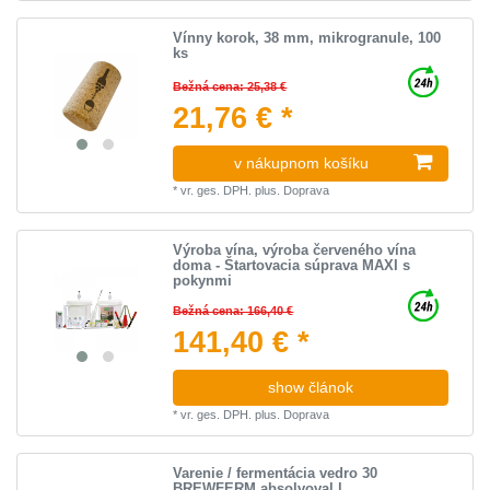
Vínny korok, 38 mm, mikrogranule, 100
ks
Bežná cena: 25,38 €
21,76 € *
v nákupnom košíku
*
vr. ges. DPH.
plus.
Doprava
Výroba vína, výroba červeného vína
doma - Štartovacia súprava MAXI s
pokynmi
Bežná cena: 166,40 €
141,40 € *
show článok
*
vr. ges. DPH.
plus.
Doprava
Varenie / fermentácia vedro 30
BREWFERM absolvoval l