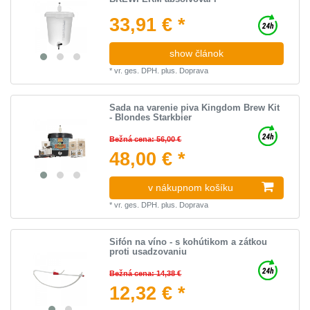
33,91 € *
show článok
*
vr. ges. DPH.
plus.
Doprava
Sada na varenie piva Kingdom Brew Kit
- Blondes Starkbier
Bežná cena: 56,00 €
48,00 € *
v nákupnom košíku
*
vr. ges. DPH.
plus.
Doprava
Sifón na víno - s kohútikom a zátkou
proti usadzovaniu
Bežná cena: 14,38 €
12,32 € *