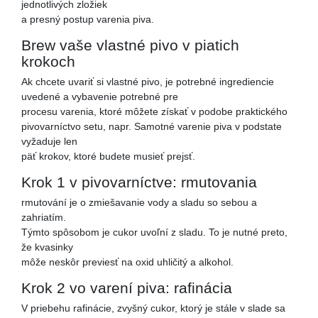
jednotlivých zložiek
a presný postup varenia piva.
Brew vaše vlastné pivo v piatich
krokoch
Ak chcete uvariť si vlastné pivo, je potrebné ingrediencie
uvedené a vybavenie potrebné pre
procesu varenia, ktoré môžete získať v podobe praktického
pivovarníctvo setu, napr. Samotné varenie piva v podstate
vyžaduje len
päť krokov, ktoré budete musieť prejsť.
Krok 1 v pivovarníctve: rmutovania
rmutování je o zmiešavanie vody a sladu so sebou a
zahriatím.
Týmto spôsobom je cukor uvoľní z sladu. To je nutné preto,
že kvasinky
môže neskôr previesť na oxid uhličitý a alkohol.
Krok 2 vo varení piva: rafinácia
V priebehu rafinácie, zvyšný cukor, ktorý je stále v slade sa