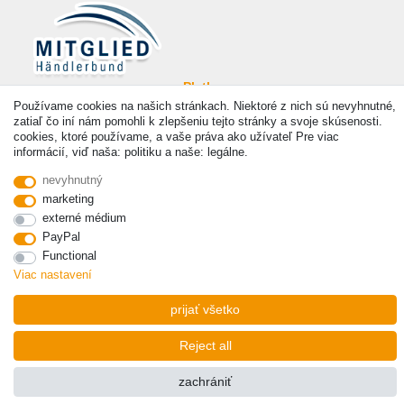
Platba
Používame cookies na našich stránkach. Niektoré z nich sú nevyhnutné,
zatiaľ čo iní nám pomohli k zlepšeniu tejto stránky a svoje skúsenosti.
cookies, ktoré používame, a vaše práva ako užívateľ Pre viac
informácií, viď naša: politiku a naše: legálne.
nevyhnutný
© Copyright 2026 | Všetky práva vyhradené. - Prices incl. VAT. 19% VAT Basic prices see
marketing
article detail | * Applies to deliveries to the UK!
externé médium
PayPal
Functional
Viac nastavení
prijať všetko
Reject all
zachrániť