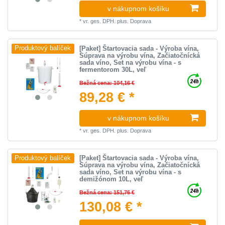
v nákupnom košíku
*
vr. ges. DPH.
plus.
Doprava
[Paket] Štartovacia sada - Výroba vína,
Produktový balíček
Súprava na výrobu vína, Začiatočnícká
sada víno, Set na výrobu vína - s
fermentorom 30L, veľ
Bežná cena: 104,16 €
89,28 € *
v nákupnom košíku
*
vr. ges. DPH.
plus.
Doprava
[Paket] Štartovacia sada - Výroba vína,
Produktový balíček
Súprava na výrobu vína, Začiatočnícká
sada víno, Set na výrobu vína - s
demižónom 10L, veľ
Bežná cena: 151,76 €
130,08 € *