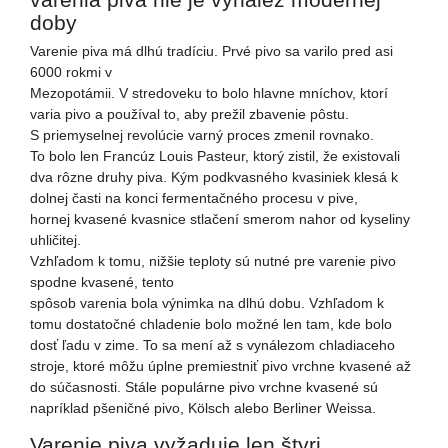
doby
Varenie piva má dlhú tradíciu. Prvé pivo sa varilo pred asi
6000 rokmi v
Mezopotámii. V stredoveku to bolo hlavne mníchov, ktorí
varia pivo a používal to, aby prežil zbavenie pôstu.
S priemyselnej revolúcie varný proces zmenil rovnako.
To bolo len Francúz Louis Pasteur, ktorý zistil, že existovali
dva rôzne druhy piva. Kým podkvasného kvasiniek klesá k
dolnej časti na konci fermentačného procesu v pive,
hornej kvasené kvasnice stlačení smerom nahor od kyseliny
uhličitej.
Vzhľadom k tomu, nižšie teploty sú nutné pre varenie pivo
spodne kvasené, tento
spôsob varenia bola výnimka na dlhú dobu. Vzhľadom k
tomu dostatočné chladenie bolo možné len tam, kde bolo
dosť ľadu v zime. To sa mení až s vynálezom chladiaceho
stroje, ktoré môžu úplne premiestniť pivo vrchne kvasené až
do súčasnosti. Stále populárne pivo vrchne kvasené sú
napríklad pšeničné pivo, Kölsch alebo Berliner Weissa.
Varenie piva vyžaduje len štyri