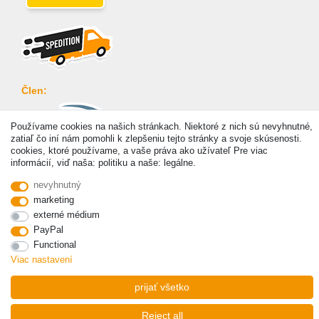
Člen:
Používame cookies na našich stránkach. Niektoré z nich sú nevyhnutné,
zatiaľ čo iní nám pomohli k zlepšeniu tejto stránky a svoje skúsenosti.
cookies, ktoré používame, a vaše práva ako užívateľ Pre viac
informácií, viď naša: politiku a naše: legálne.
Platba
nevyhnutný
marketing
externé médium
PayPal
Functional
© Copyright 2026 | Všetky práva vyhradené. - Prices incl. VAT. 19% VAT Basic prices see
Viac nastavení
article detail | * Applies to deliveries to the UK!
prijať všetko
Reject all