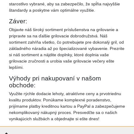
starostlivo vybrané, aby sa zabezpečilo, že spĺňa najvyššie
štandardy a poskytne vám optimálne využitie.
Záver:
Objavte náš široký sortiment príslušenstva na grilovanie a
pripravte sa na ďalšie grilovacie dobrodružstvá. Náš
sortiment zahŕňa všetko, čo potrebujete pre dokonalý gril, od
základného náradia až po špecializované vybavenie. Prezrite
si náš sortiment a nájdite doplnky, ktoré doplnia vaše
grilovacie zručnosti a urobia vaše grilovacie večery ešte
lepšími.
Výhody pri nakupovaní v našom
obchode:
Využite rýchle dodacie lehoty, atraktívne ceny a prvotriednu
kvalitu produktov. Ponúkame komplexné poradenstvo,
prijímame platby kreditnou kartou a PayPal a zabezpečujeme
nekomplikovaný nákupný proces. Presvedčte sa o našich
vynikajúcich službách a objednajte si ešte dnes!