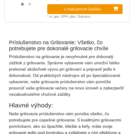
v nákupnom košíku
*
vr. ges. DPH.
plus.
Doprava
Príslušenstvo na Grilovanie: Všetko, čo
potrebujete pre dokonalé grilovacie chvíle
Príslušenstvo na grilovanie je nevyhnutné pre dokonalý
zážitok z grilovania. Správne vybavenie vám umožní ľahko
prekonať akúkoľvek výzvu pri grilovaní a pripraviť jedlo k
dokonalosti. Od praktických nástrojov až po špecializované
vybavenie, naše grilovacie príslušenstvo vám pomôže
posunúť vaše grilovacie večery na novú úroveň a zabezpečiť
nezabudnuteľné chuťové zážitky.
Hlavné výhody:
Naše grilovacie príslušenstvo vám ponúka všetko, čo
potrebujete pre úspešné grilovanie. S kvalitnými grilovacími
pomôckami, ako sú špachtle, kliešte a kefy, máte svoje
grilované jedlo pod kontrolou a zvládnete s ním efektívne a