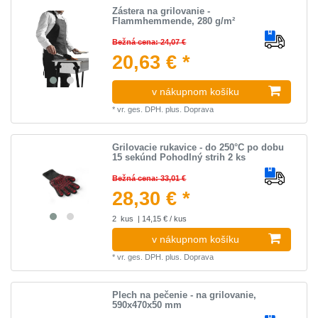
Zástera na grilovanie -
Flammhemmende, 280 g/m²
Bežná cena: 24,07 €
20,63 € *
v nákupnom košíku
*
vr. ges. DPH.
plus.
Doprava
Grilovacie rukavice - do 250°C po dobu
15 sekúnd Pohodlný strih 2 ks
Bežná cena: 33,01 €
28,30 € *
2
kus
| 14,15 € / kus
v nákupnom košíku
*
vr. ges. DPH.
plus.
Doprava
Plech na pečenie - na grilovanie,
590x470x50 mm