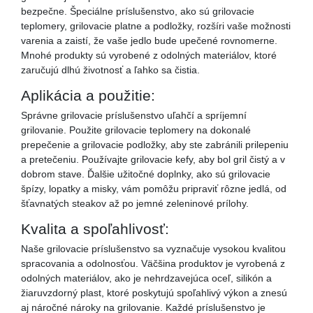
bezpečne. Špeciálne príslušenstvo, ako sú grilovacie
teplomery, grilovacie platne a podložky, rozšíri vaše možnosti
varenia a zaistí, že vaše jedlo bude upečené rovnomerne.
Mnohé produkty sú vyrobené z odolných materiálov, ktoré
zaručujú dlhú životnosť a ľahko sa čistia.
Aplikácia a použitie:
Správne grilovacie príslušenstvo uľahčí a spríjemní
grilovanie. Použite grilovacie teplomery na dokonalé
prepečenie a grilovacie podložky, aby ste zabránili prilepeniu
a pretečeniu. Používajte grilovacie kefy, aby bol gril čistý a v
dobrom stave. Ďalšie užitočné doplnky, ako sú grilovacie
špízy, lopatky a misky, vám pomôžu pripraviť rôzne jedlá, od
šťavnatých steakov až po jemné zeleninové prílohy.
Kvalita a spoľahlivosť:
Naše grilovacie príslušenstvo sa vyznačuje vysokou kvalitou
spracovania a odolnosťou. Väčšina produktov je vyrobená z
odolných materiálov, ako je nehrdzavejúca oceľ, silikón a
žiaruvzdorný plast, ktoré poskytujú spoľahlivý výkon a znesú
aj náročné nároky na grilovanie. Každé príslušenstvo je