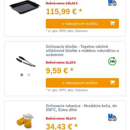
Bežná cena: 135,32 €
115,99 € *
v nákupnom košíku
*
vr. ges. DPH.
plus.
Doprava
Grilovacie kliešte - Tepelne odolné
silikónové kliešte s mäkkou rukoväťou a
uzáverom
Bežná cena: 11,19 €
9,59 € *
v nákupnom košíku
*
vr. ges. DPH.
plus.
Doprava
Grilovacie rukavice - Hovädzia koža, do
250°C, Extra dlhá
Bežná cena: 40,17 €
34,43 € *