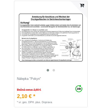
Nálepka "Pokyn"
Bežná cena: 2,60 €
2,10 € *
*
vr. ges. DPH.
plus.
Doprava