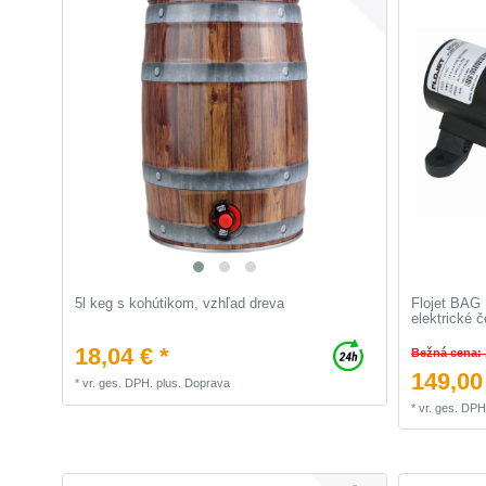
5l keg s kohútikom, vzhľad dreva
Flojet BAG
elektrické 
18,04 € *
Bežná cena: 
149,00
*
vr. ges. DPH.
plus.
Doprava
*
vr. ges. DPH