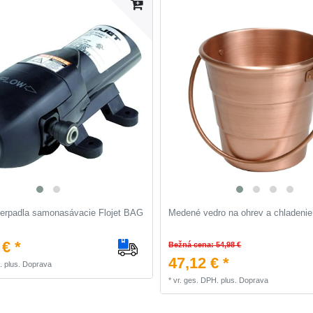
cerpadla samonasávacie Flojet BAG
Medené vedro na ohrev a chladenie
 € *
Bežná cena: 54,98 €
47,12 € *
.
plus.
Doprava
*
vr. ges. DPH.
plus.
Doprava