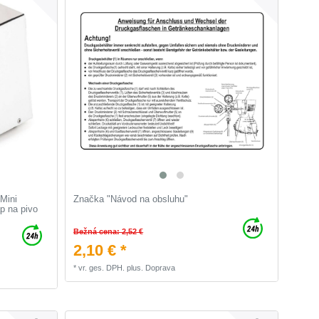
Mini
Značka "Návod na obsluhu"
p na pivo
Bežná cena: 2,52 €
2,10 € *
*
vr. ges. DPH.
plus.
Doprava