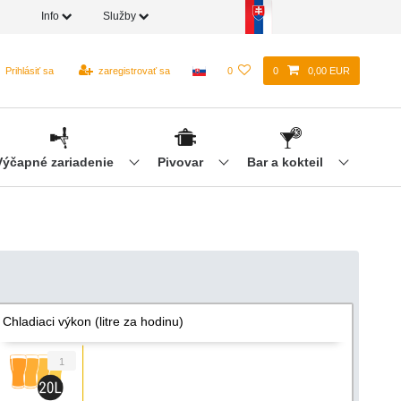
Info
Služby
Prihlásiť sa
zaregistrovať sa
0
0
0,00 EUR
Výčapné zariadenie
Pivovar
Bar a kokteil
Chladiaci výkon (litre za hodinu)
1