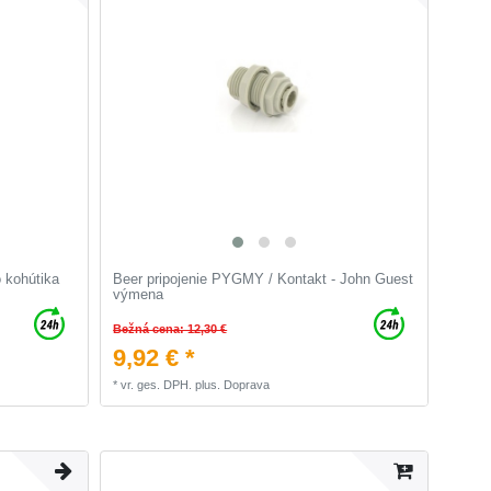
 kohútika
Beer pripojenie PYGMY / Kontakt - John Guest
výmena
Bežná cena: 12,30 €
9,92 € *
*
vr. ges. DPH.
plus.
Doprava