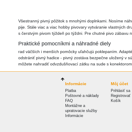
Všestranný pivný pôžitok s mnohými doplnkami. Nosíme náhrad
pije. Stále viac a viac hobby pivovary vytváranie vlastných 
s čerstvým pivom týždeň po týždni. Pre chutné pivo zábavu n
Praktické pomocníkmi a náhradné diely
rad väčších i menších pomôcky uľahčujú poklepaním. Adaptér
odstrániť pivný hadice - pivný zostáva bezpečne uložený v sú
môžete nahradiť odvzdušňovací zátku na sude s konektorom 
Informácie
Môj účet
Platba
Prihlásiť sa
Poštovné a náklady
Registrovať
FAQ
Košík
Montážne a
upratovacie služby
Informácie