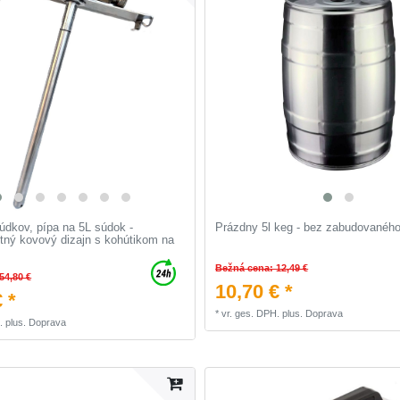
súdkov, pípa na 5L súdok -
Prázdny 5l keg - bez zabudovaného
tný kovový dizajn s kohútikom na
Bežná cena: 12,49 €
54,80 €
10,70 € *
 *
*
vr. ges. DPH.
plus.
Doprava
.
plus.
Doprava