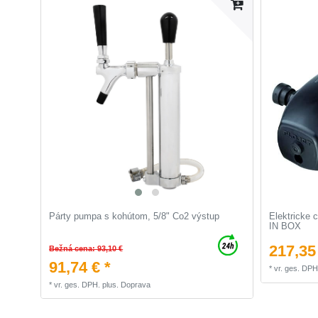
Párty pumpa s kohútom, 5/8" Co2 výstup
Elektricke 
IN BOX
217,35
Bežná cena: 93,10 €
91,74 € *
*
vr. ges. DPH
*
vr. ges. DPH.
plus.
Doprava