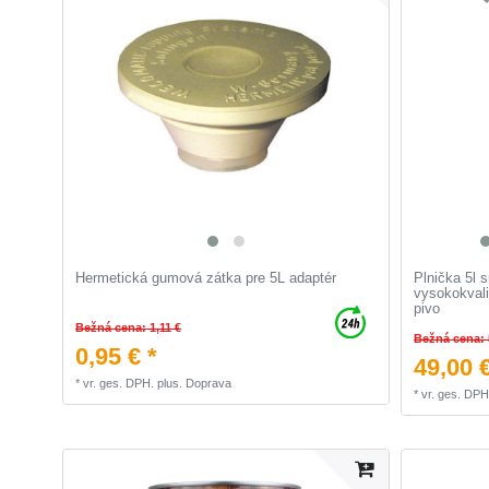
Hermetická gumová zátka pre 5L adaptér
Plnička 5l 
vysokokvali
pivo
Bežná cena: 1,11 €
Bežná cena: 
0,95 € *
49,00 €
*
vr. ges. DPH.
plus.
Doprava
*
vr. ges. DPH