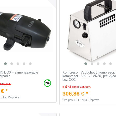
 IN BOX - samonasávacie
Kompresor, Vzduchový kompresor, 
čerpadlo
kompresor - VK15 / VK30, pre výča
bez CO2
178,43 €
Bežná cena: 325,00 €
 € *
306,86 € *
.
plus.
Doprava
*
vr. ges. DPH.
plus.
Doprava