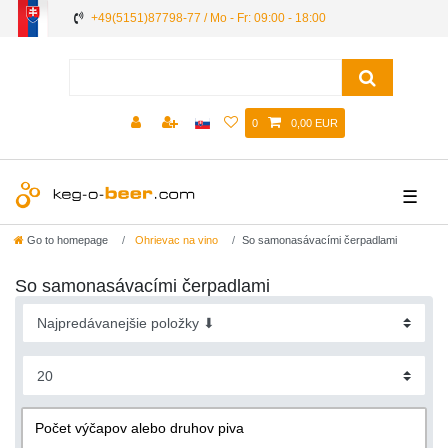
+49(5151)87798-77 / Mo - Fr: 09:00 - 18:00
0
0,00 EUR
☰
Go to homepage
Ohrievac na vino
So samonasávacími čerpadlami
So samonasávacími čerpadlami
Počet výčapov alebo druhov piva