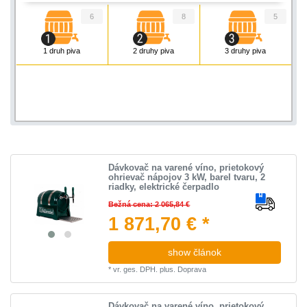
6
8
5
1 druh piva
2 druhy piva
3 druhy piva
Dávkovač na varené víno, prietokový
ohrievač nápojov 3 kW, barel tvaru, 2
riadky, elektrické čerpadlo
Bežná cena: 2 065,84 €
1 871,70 € *
show článok
*
vr. ges. DPH.
plus.
Doprava
Dávkovač na varené víno, prietokový