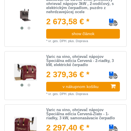
ohrievač nápojov 3kW , 2-vodičový, s
elektrickým čerpadlom, puzdro z
nehrdzavejúcej ocele
2 673,58 € *
show článok
*
vr. ges. DPH.
plus.
Doprava
Varic na vino, ohrievač nápojov
Špeciálna edícia Červená - 2-riadky, 3
kW, elektrické čerpadlo
2 379,36 € *
v nákupnom košíku
*
vr. ges. DPH.
plus.
Doprava
Varic na vino, ohrievač nápojov
Špeciálna edícia Červená-Zlato - 1-
riadky, 3 kW, samonasávacie čerpadlo
2 297,40 € *