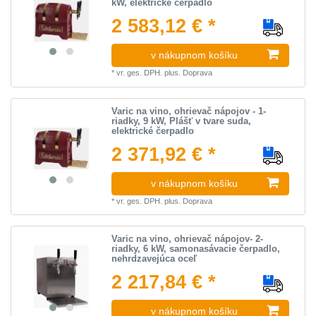
kW, elektrické čerpadlo
2 583,12 € *
v nákupnom košíku
*
vr. ges. DPH.
plus.
Doprava
Varic na vino, ohrievač nápojov - 1-
riadky, 9 kW, Plášť v tvare suda,
elektrické čerpadlo
2 371,92 € *
v nákupnom košíku
*
vr. ges. DPH.
plus.
Doprava
Varic na vino, ohrievač nápojov- 2-
riadky, 6 kW, samonasávacie čerpadlo,
nehrdzavejúca oceľ
2 217,84 € *
v nákupnom košíku