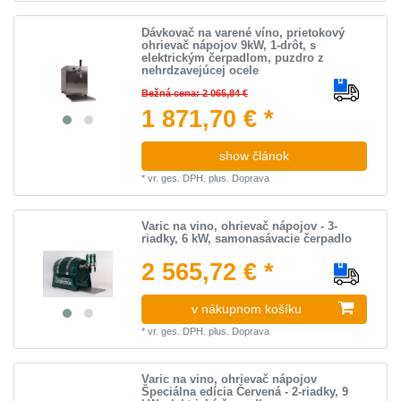
Dávkovač na varené víno, prietokový
ohrievač nápojov 9kW, 1-drôt, s
elektrickým čerpadlom, puzdro z
nehrdzavejúcej ocele
Bežná cena: 2 065,84 €
1 871,70 € *
show článok
*
vr. ges. DPH.
plus.
Doprava
Varic na vino, ohrievač nápojov - 3-
riadky, 6 kW, samonasávacie čerpadlo
2 565,72 € *
v nákupnom košíku
*
vr. ges. DPH.
plus.
Doprava
Varic na vino, ohrievač nápojov
Špeciálna edícia Červená - 2-riadky, 9