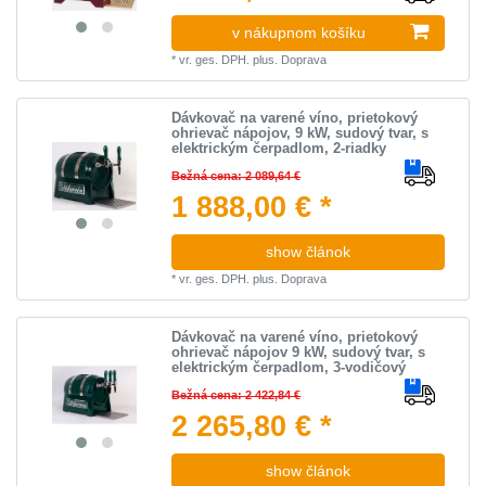
v nákupnom košíku
*
vr. ges. DPH.
plus.
Doprava
Dávkovač na varené víno, prietokový
ohrievač nápojov, 9 kW, sudový tvar, s
elektrickým čerpadlom, 2-riadky
Bežná cena: 2 089,64 €
1 888,00 € *
show článok
*
vr. ges. DPH.
plus.
Doprava
Dávkovač na varené víno, prietokový
ohrievač nápojov 9 kW, sudový tvar, s
elektrickým čerpadlom, 3-vodičový
Bežná cena: 2 422,84 €
2 265,80 € *
show článok