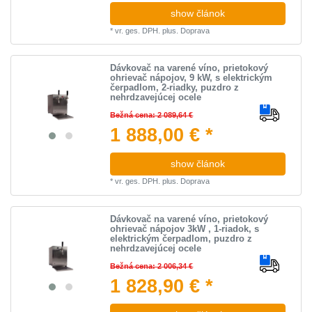
show článok
*
vr. ges. DPH.
plus.
Doprava
Dávkovač na varené víno, prietokový
ohrievač nápojov, 9 kW, s elektrickým
čerpadlom, 2-riadky, puzdro z
nehrdzavejúcej ocele
Bežná cena: 2 089,64 €
1 888,00 € *
show článok
*
vr. ges. DPH.
plus.
Doprava
Dávkovač na varené víno, prietokový
ohrievač nápojov 3kW , 1-riadok, s
elektrickým čerpadlom, puzdro z
nehrdzavejúcej ocele
Bežná cena: 2 006,34 €
1 828,90 € *