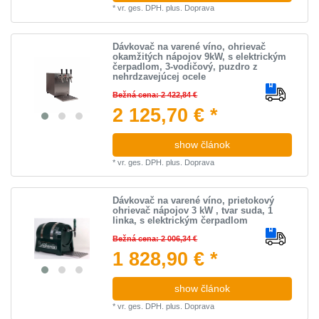
*
vr. ges. DPH.
plus.
Doprava
Dávkovač na varené víno, ohrievač
okamžitých nápojov 9kW, s elektrickým
čerpadlom, 3-vodičový, puzdro z
nehrdzavejúcej ocele
Bežná cena: 2 422,84 €
2 125,70 € *
show článok
*
vr. ges. DPH.
plus.
Doprava
Dávkovač na varené víno, prietokový
ohrievač nápojov 3 kW , tvar suda, 1
linka, s elektrickým čerpadlom
Bežná cena: 2 006,34 €
1 828,90 € *
show článok
*
vr. ges. DPH.
plus.
Doprava