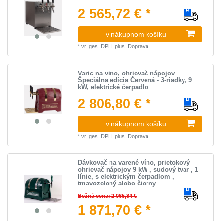
2 565,72 € *
v nákupnom košíku
*
vr. ges. DPH.
plus.
Doprava
Varic na vino, ohrievač nápojov
Špeciálna edícia Červená - 3-riadky, 9
kW, elektrické čerpadlo
2 806,80 € *
v nákupnom košíku
*
vr. ges. DPH.
plus.
Doprava
Dávkovač na varené víno, prietokový
ohrievač nápojov 9 kW , sudový tvar , 1
línie, s elektrickým čerpadlom ,
tmavozelený alebo čierny
Bežná cena: 2 065,84 €
1 871,70 € *