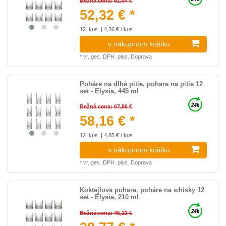
Bežná cena: 61,04 €
52,32 € *
12
kus
| 4,36 € / kus
v nákupnom košíku
*
vr. ges. DPH.
plus.
Doprava
Poháre na dlhé pitie, pohare na pitie 12
set - Elysia, 445 ml
Bežná cena: 67,86 €
58,16 € *
12
kus
| 4,85 € / kus
v nákupnom košíku
*
vr. ges. DPH.
plus.
Doprava
Koktejlove pohare, poháre na whisky 12
set - Elysia, 210 ml
Bežná cena: 45,23 €