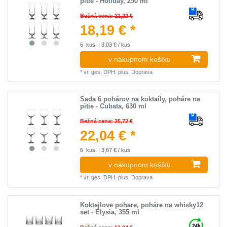
pitie - Holiday, 250 ml
Bežná cena: 21,22 €
18,19 € *
6
kus
| 3,03 € / kus
v nákupnom košíku
*
vr. ges. DPH.
plus.
Doprava
Sada 6 pohárov na koktaily, poháre na
pitie - Cubata, 630 ml
Bežná cena: 25,72 €
22,04 € *
6
kus
| 3,67 € / kus
v nákupnom košíku
*
vr. ges. DPH.
plus.
Doprava
Koktejlove pohare, poháre na whisky12
set - Elysia, 355 ml