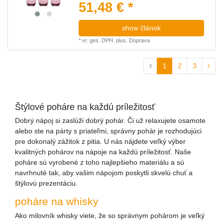
51,48 € *
show článok
*
vr. ges. DPH.
plus.
Doprava
1
2
3
Štýlové poháre na každú príležitosť
Dobrý nápoj si zaslúži dobrý pohár. Či už relaxujete osamote
alebo ste na párty s priateľmi, správny pohár je rozhodujúci
pre dokonalý zážitok z pitia. U nás nájdete veľký výber
kvalitných pohárov na nápoje na každú príležitosť. Naše
poháre sú vyrobené z toho najlepšieho materiálu a sú
navrhnuté tak, aby vašim nápojom poskytli skvelú chuť a
štýlovú prezentáciu.
poháre na whisky
Ako milovník whisky viete, že so správnym pohárom je veľký