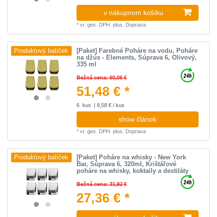
v nákupnom košíku
*
vr. ges. DPH.
plus.
Doprava
[Paket] Farebné Poháre na vodu, Poháre
Produktový balíček
na džús - Elements, Súprava 6, Olivový,
335 ml
Bežná cena: 60,06 €
51,48 € *
6
kus
| 8,58 € / kus
show článok
*
vr. ges. DPH.
plus.
Doprava
[Paket] Poháre na whisky - New York
Produktový balíček
Bar, Súprava 6, 320ml, Krištáľové
poháre na whisky, koktaily a destiláty
Bežná cena: 31,92 €
27,36 € *