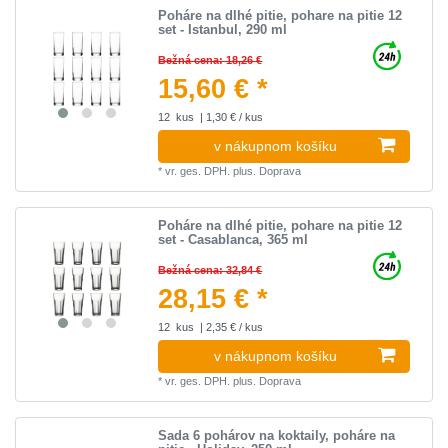
Poháre na dlhé pitie, pohare na pitie 12
set - Istanbul, 290 ml
Bežná cena: 18,26 €
15,60 € *
12
kus
| 1,30 € / kus
v nákupnom košíku
*
vr. ges. DPH.
plus.
Doprava
Poháre na dlhé pitie, pohare na pitie 12
set - Casablanca, 365 ml
Bežná cena: 32,84 €
28,15 € *
12
kus
| 2,35 € / kus
v nákupnom košíku
*
vr. ges. DPH.
plus.
Doprava
Sada 6 pohárov na koktaily, poháre na