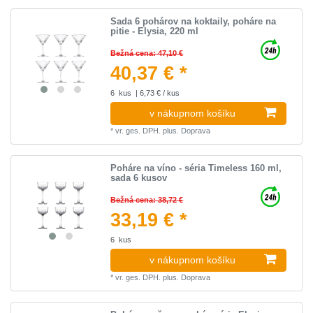
Sada 6 pohárov na koktaily, poháre na
pitie - Elysia, 220 ml
Bežná cena: 47,10 €
40,37 € *
6
kus
| 6,73 € / kus
v nákupnom košíku
*
vr. ges. DPH.
plus.
Doprava
Poháre na víno - séria Timeless 160 ml,
sada 6 kusov
Bežná cena: 38,72 €
33,19 € *
6
kus
v nákupnom košíku
*
vr. ges. DPH.
plus.
Doprava