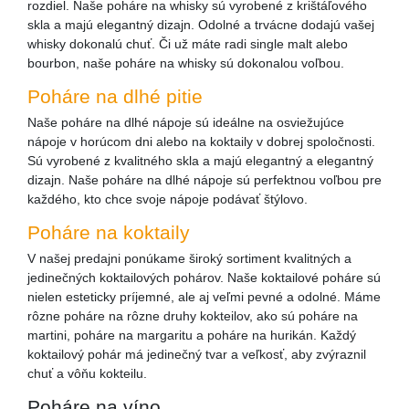
rozdiel. Naše poháre na whisky sú vyrobené z krištáľového
skla a majú elegantný dizajn. Odolné a trvácne dodajú vašej
whisky dokonalú chuť. Či už máte radi single malt alebo
bourbon, naše poháre na whisky sú dokonalou voľbou.
Poháre na dlhé pitie
Naše poháre na dlhé nápoje sú ideálne na osviežujúce
nápoje v horúcom dni alebo na koktaily v dobrej spoločnosti.
Sú vyrobené z kvalitného skla a majú elegantný a elegantný
dizajn. Naše poháre na dlhé nápoje sú perfektnou voľbou pre
každého, kto chce svoje nápoje podávať štýlovo.
Poháre na koktaily
V našej predajni ponúkame široký sortiment kvalitných a
jedinečných koktailových pohárov. Naše koktailové poháre sú
nielen esteticky príjemné, ale aj veľmi pevné a odolné. Máme
rôzne poháre na rôzne druhy kokteilov, ako sú poháre na
martini, poháre na margaritu a poháre na hurikán. Každý
koktailový pohár má jedinečný tvar a veľkosť, aby zvýraznil
chuť a vôňu kokteilu.
Poháre na víno