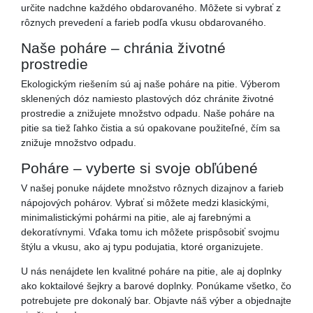
určite nadchne každého obdarovaného. Môžete si vybrať z
rôznych prevedení a farieb podľa vkusu obdarovaného.
Naše poháre – chránia životné
prostredie
Ekologickým riešením sú aj naše poháre na pitie. Výberom
sklenených dóz namiesto plastových dóz chránite životné
prostredie a znižujete množstvo odpadu. Naše poháre na
pitie sa tiež ľahko čistia a sú opakovane použiteľné, čím sa
znižuje množstvo odpadu.
Poháre – vyberte si svoje obľúbené
V našej ponuke nájdete množstvo rôznych dizajnov a farieb
nápojových pohárov. Vybrať si môžete medzi klasickými,
minimalistickými pohármi na pitie, ale aj farebnými a
dekoratívnymi. Vďaka tomu ich môžete prispôsobiť svojmu
štýlu a vkusu, ako aj typu podujatia, ktoré organizujete.
U nás nenájdete len kvalitné poháre na pitie, ale aj doplnky
ako koktailové šejkry a barové doplnky. Ponúkame všetko, čo
potrebujete pre dokonalý bar. Objavte náš výber a objednajte