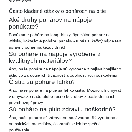
si ešte dnes!
Často kladené otázky o pohároch na pitie
Aké druhy pohárov na nápoje
ponúkate?
Ponúkame poháre na long drinky, špeciálne poháre na
whisky, koktejlové poháre, panáky - u nás si každý nájde ten
správny pohár na každý drink!
Sú poháre na nápoje vyrobené z
kvalitných materiálov?
Áno, naše poháre na nápoje sú vyrobené z najkvalitnejšieho
skla, čo zaručuje ich trvácnosť a odolnosť voči poškodeniu.
Čistia sa poháre ľahko?
Áno, naše poháre na pitie sa ľahko čistia. Možno ich umývať
v umývačke riadu alebo ručne bez obáv z poškodenia ich
povrchovej úpravy.
Sú poháre na pitie zdraviu neškodné?
Áno, naše poháre sú zdravotne nezávadné. Sú vyrobené z
netoxických materiálov, čo zaručuje ich bezpečné
používanie.