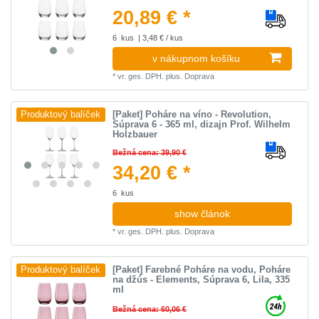
20,89 € *
6
kus
| 3,48 € / kus
v nákupnom košíku
*
vr. ges. DPH.
plus.
Doprava
[Paket] Poháre na víno - Revolution,
Produktový balíček
Súprava 6 - 365 ml, dizajn Prof. Wilhelm
Holzbauer
Bežná cena: 39,90 €
34,20 € *
6
kus
show článok
*
vr. ges. DPH.
plus.
Doprava
[Paket] Farebné Poháre na vodu, Poháre
Produktový balíček
na džús - Elements, Súprava 6, Lila, 335
ml
Bežná cena: 60,06 €