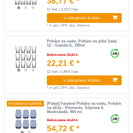
38,77 € *
12
kus
| 3,23 € / kus
v nákupnom košíku
*
vr. ges. DPH.
plus.
Doprava
Poháre na vodu, Poháre na pitie Sada
12 - Grande-S, 190ml
Bežná cena: 25,91 €
22,21 € *
12
kus
| 1,85 € / kus
v nákupnom košíku
*
vr. ges. DPH.
plus.
Doprava
[Paket] Farebné Poháre na vodu, Poháre
Produktový balíček
na džús - Elements, Súprava 6,
Modrošedá, 465 ml
Bežná cena: 63,84 €
54,72 € *