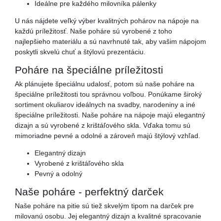
Ideálne pre každého milovníka pálenky
U nás nájdete veľký výber kvalitných pohárov na nápoje na
každú príležitosť. Naše poháre sú vyrobené z toho
najlepšieho materiálu a sú navrhnuté tak, aby vašim nápojom
poskytli skvelú chuť a štýlovú prezentáciu.
Poháre na špeciálne príležitosti
Ak plánujete špeciálnu udalosť, potom sú naše poháre na
špeciálne príležitosti tou správnou voľbou. Ponúkame široký
sortiment okuliarov ideálnych na svadby, narodeniny a iné
špeciálne príležitosti. Naše poháre na nápoje majú elegantný
dizajn a sú vyrobené z krištáľového skla. Vďaka tomu sú
mimoriadne pevné a odolné a zároveň majú štýlový vzhľad.
Elegantný dizajn
Vyrobené z krištáľového skla
Pevný a odolný
Naše poháre - perfektný darček
Naše poháre na pitie sú tiež skvelým tipom na darček pre
milovanú osobu. Jej elegantný dizajn a kvalitné spracovanie