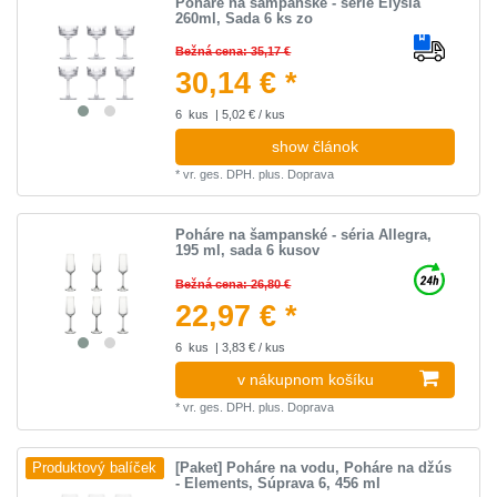
Poháre na šampanské - série Elysia
260ml, Sada 6 ks zo
Bežná cena: 35,17 €
30,14 € *
6
kus
| 5,02 € / kus
show článok
*
vr. ges. DPH.
plus.
Doprava
Poháre na šampanské - séria Allegra,
195 ml, sada 6 kusov
Bežná cena: 26,80 €
22,97 € *
6
kus
| 3,83 € / kus
v nákupnom košíku
*
vr. ges. DPH.
plus.
Doprava
[Paket] Poháre na vodu, Poháre na džús
Produktový balíček
- Elements, Súprava 6, 456 ml