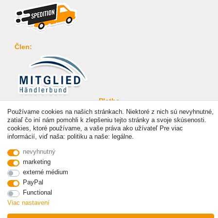
Člen:
Platba
Používame cookies na našich stránkach. Niektoré z nich sú nevyhnutné,
zatiaľ čo iní nám pomohli k zlepšeniu tejto stránky a svoje skúsenosti.
cookies, ktoré používame, a vaše práva ako užívateľ Pre viac
informácií, viď naša: politiku a naše: legálne.
nevyhnutný
© Copyright 2026 | Všetky práva vyhradené. - Prices incl. VAT. 19% VAT Basic prices see
marketing
article detail | * Applies to deliveries to the UK!
externé médium
PayPal
Functional
Viac nastavení