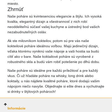
miesto.
Zhrnúť
Naše poháre sú kvintesenciou elegancie a štýlu. Ich vysoká
kvalita, elegantný dizajn a všestrannosť z nich robí
neoddeliteľnú súčasť vašej kuchyne a ústredný bod vašich
nezabudnuteľných osláv.
Ak ste milovníkom kokteilov, potom sú pre vás naše
kokteilové poháre ideálnou voľbou. Majú jedinečný dizajn,
vďaka ktorému vyniknú vaše nápoje a vaši hostia sa budú
cítiť ako v bare. Naše koktailové poháre sú vyrobené z
robustného skla a budú vám robiť potešenie po dlhú dobu.
Naše poháre sú ideálne pre každú príležitosť a pre každý
vkus. Či už hľadáte poháre na whisky, long drink alebo
koktaily, u nás nájdete kvalitné poháre, ktoré dodajú vašim
nápojom niečo navyše. Objednajte si ešte dnes a vychutnajte
si drinky v štýlových pohároch!
Informácie