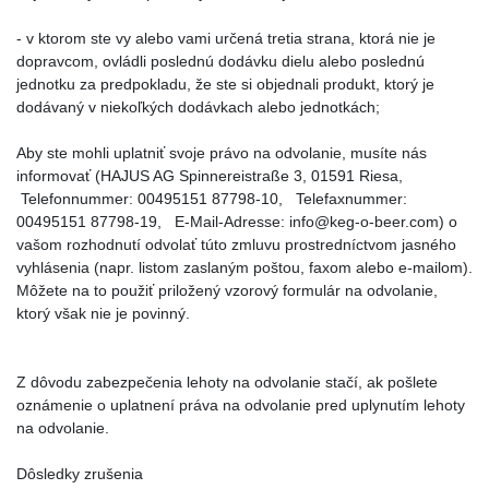
- v ktorom ste vy alebo vami určená tretia strana, ktorá nie je
dopravcom, ovládli poslednú dodávku dielu alebo poslednú
jednotku za predpokladu, že ste si objednali produkt, ktorý je
dodávaný v niekoľkých dodávkach alebo jednotkách;
Aby ste mohli uplatniť svoje právo na odvolanie, musíte nás
informovať (HAJUS AG Spinnereistraße 3, 01591 Riesa,
Telefonnummer: 00495151 87798-10, Telefaxnummer:
00495151 87798-19, E-Mail-Adresse: info@keg-o-beer.com) o
vašom rozhodnutí odvolať túto zmluvu prostredníctvom jasného
vyhlásenia (napr. listom zaslaným poštou, faxom alebo e-mailom).
Môžete na to použiť priložený vzorový formulár na odvolanie,
ktorý však nie je povinný.
Z dôvodu zabezpečenia lehoty na odvolanie stačí, ak pošlete
oznámenie o uplatnení práva na odvolanie pred uplynutím lehoty
na odvolanie.
Dôsledky zrušenia