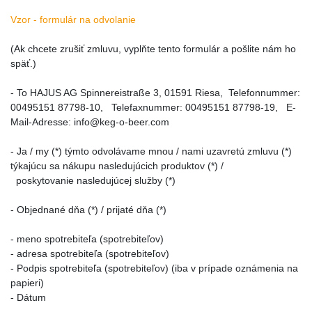
Vzor - formulár na odvolanie
(Ak chcete zrušiť zmluvu, vyplňte tento formulár a pošlite nám ho
späť.)
- To HAJUS AG Spinnereistraße 3, 01591 Riesa, Telefonnummer:
00495151 87798-10, Telefaxnummer: 00495151 87798-19, E-
Mail-Adresse: info@keg-o-beer.com
- Ja / my (*) týmto odvolávame mnou / nami uzavretú zmluvu (*)
týkajúcu sa nákupu nasledujúcich produktov (*) /
poskytovanie nasledujúcej služby (*)
- Objednané dňa (*) / prijaté dňa (*)
- meno spotrebiteľa (spotrebiteľov)
- adresa spotrebiteľa (spotrebiteľov)
- Podpis spotrebiteľa (spotrebiteľov) (iba v prípade oznámenia na
papieri)
- Dátum