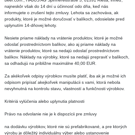
beer.com., HAJUS AG Spinnereistraße 3, 01591 Riesa, ihneď,
najneskôr však do 14 dní u účinnosť odo dňa, keď nás
informujete o zrušení tejto zmluvy. Lehota sa zachováva, ak
produkty, ktoré je možné doručovať v balíkoch, odosielate pred
uplynutím 14-dňovej lehoty.
Nesiete priame náklady na vrátenie produktov, ktoré je možné
odoslať prostredníctvom balíkov, ako aj priame náklady na
vrátenie produktov, ktoré sa nedajú odoslať prostredníctvom
balíkov. Náklady na výrobky, ktoré sa nedajú prepraviť v balíkoch,
sa odhadujú na približne maximálne 40,00 EUR.
Za akékoľvek odpisy výrobkov musíte platiť, iba ak je možné ich
odpisom pripísať akejkoľvek manipulácii s vami, ktorá nebola
nevyhnutná na kontrolu stavu, vlastností a funkčnosti výrobkov.
Kritériá vylúčenia alebo uplynutia platnosti
Právo na odvolanie nie je k dispozícii pre zmluvy
na dodávku výrobkov, ktoré nie sú prefabrikované, a pre ktorých
výrobu je dôležitý individuálny výber alebo ustanovenie