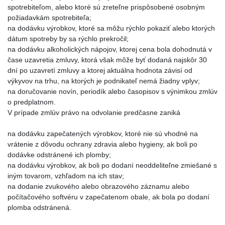
spotrebiteľom, alebo ktoré sú zreteľne prispôsobené osobným
požiadavkám spotrebiteľa;
na dodávku výrobkov, ktoré sa môžu rýchlo pokaziť alebo ktorých
dátum spotreby by sa rýchlo prekročil;
na dodávku alkoholických nápojov, ktorej cena bola dohodnutá v
čase uzavretia zmluvy, ktorá však môže byť dodaná najskôr 30
dní po uzavretí zmluvy a ktorej aktuálna hodnota závisí od
výkyvov na trhu, na ktorých je podnikateľ nemá žiadny vplyv;
na doručovanie novín, periodík alebo časopisov s výnimkou zmlúv
o predplatnom.
V prípade zmlúv právo na odvolanie predčasne zaniká
na dodávku zapečatených výrobkov, ktoré nie sú vhodné na
vrátenie z dôvodu ochrany zdravia alebo hygieny, ak boli po
dodávke odstránené ich plomby;
na dodávku výrobkov, ak boli po dodaní neoddeliteľne zmiešané s
iným tovarom, vzhľadom na ich stav;
na dodanie zvukového alebo obrazového záznamu alebo
počítačového softvéru v zapečatenom obale, ak bola po dodaní
plomba odstránená.