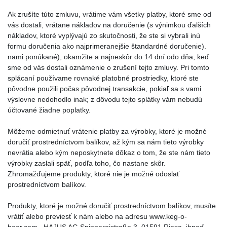
Ak zrušíte túto zmluvu, vrátime vám všetky platby, ktoré sme od
vás dostali, vrátane nákladov na doručenie (s výnimkou ďalších
nákladov, ktoré vyplývajú zo skutočnosti, že ste si vybrali inú
formu doručenia ako najprimeranejšie štandardné doručenie).
nami ponúkané), okamžite a najneskôr do 14 dní odo dňa, keď
sme od vás dostali oznámenie o zrušení tejto zmluvy. Pri tomto
splácaní používame rovnaké platobné prostriedky, ktoré ste
pôvodne použili počas pôvodnej transakcie, pokiaľ sa s vami
výslovne nedohodlo inak; z dôvodu tejto splátky vám nebudú
účtované žiadne poplatky.
Môžeme odmietnuť vrátenie platby za výrobky, ktoré je možné
doručiť prostredníctvom balíkov, až kým sa nám tieto výrobky
nevrátia alebo kým neposkytnete dôkaz o tom, že ste nám tieto
výrobky zaslali späť, podľa toho, čo nastane skôr.
Zhromažďujeme produkty, ktoré nie je možné odoslať
prostredníctvom balíkov.
Produkty, ktoré je možné doručiť prostredníctvom balíkov, musíte
vrátiť alebo previesť k nám alebo na adresu www.keg-o-