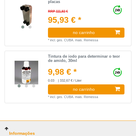
placas
RRP 111,92 €
95,93 € *
no carrinho
*
incl. ges. CUBA.
mais.
Remessa
Tintura de iodo para determinar o teor
de amido, 30ml
9,98 € *
0.03
| 332,67 € / Liter
no carrinho
*
incl. ges. CUBA.
mais.
Remessa
Informações