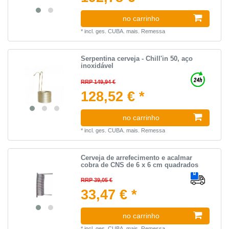
no carrinho
*
incl. ges. CUBA.
mais.
Remessa
Serpentina cerveja - Chill'in 50, aço
inoxidável
RRP 149,94 €
128,52 € *
no carrinho
*
incl. ges. CUBA.
mais.
Remessa
Cerveja de arrefecimento e acalmar
cobra de CNS de 6 x 6 cm quadrados
RRP 39,05 €
33,47 € *
no carrinho
*
incl. ges. CUBA.
mais.
Remessa