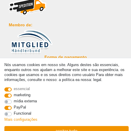
Membro de:
Forma de pagamento
Nós usamos cookies em nosso site. Alguns destes são essenciais,
enquanto outros nos ajudam a melhorar este site e sua experiência. os
cookies que usamos e os seus direitos como usuário Para obter mais
informações, consulte o nosso: a política ea nossa: legal.
essencial
© Copyright 2026 | Todos os direitos reservados. - Prices incl. VAT. 19% VAT Basic prices
marketing
see article detail | * Applies to deliveries to the UK!
mídia externa
PayPal
Contato
Withdraw from contract here
Functional
Mais configurações
aceitar tudo