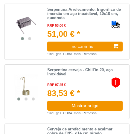
Serpentina Arrefecimento, frigorífico de
imersão em aço inoxidável, 10x10 cm,
quadrada
RRP 53,00 €
51,00 € *
no carrinho
*
incl. ges. CUBA.
mais.
Remessa
Serpentina cerveja - Chill'in 20, aço
inoxidável
RRP 97,45 €
83,53 € *
Mostrar artigo
*
incl. ges. CUBA.
mais.
Remessa
Cerveja de arrefecimento e acalmar
cobra de CNS, d14 cm girado