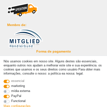
Membro de:
Forma de pagamento
Nós usamos cookies em nosso site. Alguns destes são essenciais,
enquanto outros nos ajudam a melhorar este site e sua experiência. os
cookies que usamos e os seus direitos como usuário Para obter mais
informações, consulte o nosso: a política ea nossa: legal.
© Copyright 2026 | Todos os direitos reservados. - Prices incl. VAT. 19% VAT Basic prices
essencial
see article detail | * Applies to deliveries to the UK!
marketing
mídia externa
PayPal
Contato
Withdraw from contract here
Functional
Mais configurações