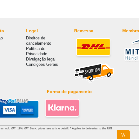
ta
Legal
Remessa
Membro
ão
Direitos de
cancelamento
Política de
Privacidade
Divulgação legal
Condições Gerais
Forma de pagamento
es incl. VAT. 19% VAT Basic prices see article detail | * Applies to deliveries to the UK!
W