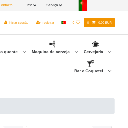
ontacto
Info
Serviço
Iniciar sessão
registrar
0
0
0,00 EUR
ho quente
Maquina de cerveja
Cervejaria
Bar e Coquetel