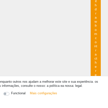
it
h
d
r
a
w
fr
o
m
c
o
nt
r
a
ct
h
e
r
e
quanto outros nos ajudam a melhorar este site e sua experiência. os
informações, consulte o nosso: a política ea nossa: legal.
Contato
Functional
Mais configurações