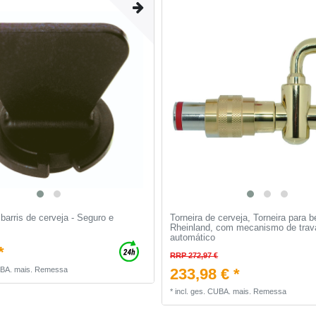
 barris de cerveja - Seguro e
Torneira de cerveja, Torneira para b
Rheinland, com mecanismo de tra
automático
*
RRP 272,97 €
UBA.
mais.
Remessa
233,98 € *
*
incl. ges. CUBA.
mais.
Remessa