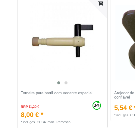
Torneira para barril com vedante especial
Arejador de
confiável
5,54 € 
RRP 11,20 €
8,00 € *
*
incl. ges. C
*
incl. ges. CUBA.
mais.
Remessa