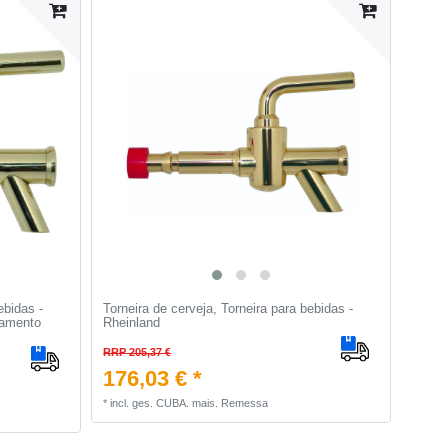
ebidas -
Torneira de cerveja, Torneira para bebidas -
vamento
Rheinland
RRP 205,37 €
176,03 € *
*
incl. ges. CUBA.
mais.
Remessa