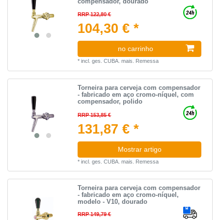
compensador, dourado
RRP 122,80 €
104,30 € *
no carrinho
*
incl. ges. CUBA.
mais.
Remessa
Torneira para cerveja com compensador
- fabricado em aço cromo-níquel, com
compensador, polido
RRP 153,85 €
131,87 € *
Mostrar artigo
*
incl. ges. CUBA.
mais.
Remessa
Torneira para cerveja com compensador
- fabricado em aço cromo-níquel,
modelo - V10, dourado
RRP 149,79 €