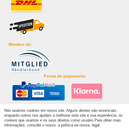
Membro de:
Forma de pagamento
Nós usamos cookies em nosso site. Alguns destes são essenciais,
© Copyright 2026 | Todos os direitos reservados. - Prices incl. VAT. 19% VAT Basic prices
enquanto outros nos ajudam a melhorar este site e sua experiência. os
see article detail | * Applies to deliveries to the UK!
cookies que usamos e os seus direitos como usuário Para obter mais
informações, consulte o nosso: a política ea nossa: legal.