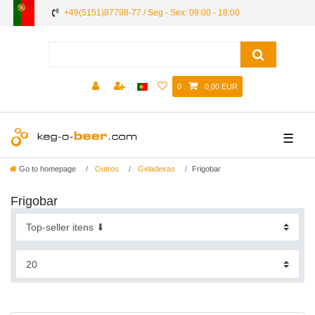
+49(5151)87798-77 / Seg - Sex: 09:00 - 18:00
0
0,00 EUR
☰
Go to homepage
Outros
Geladeiras
Frigobar
Frigobar