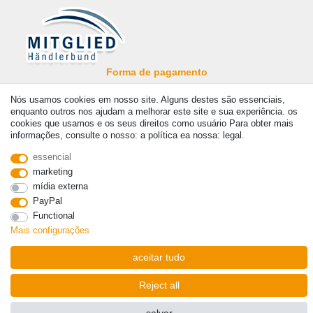
Forma de pagamento
Nós usamos cookies em nosso site. Alguns destes são essenciais,
enquanto outros nos ajudam a melhorar este site e sua experiência. os
cookies que usamos e os seus direitos como usuário Para obter mais
informações, consulte o nosso: a política ea nossa: legal.
essencial
© Copyright 2026 | Todos os direitos reservados. - Prices incl. VAT. 19% VAT Basic prices
see article detail | * Applies to deliveries to the UK!
marketing
mídia externa
PayPal
Contato
Withdraw from contract here
Functional
Mais configurações
aceitar tudo
Reject all