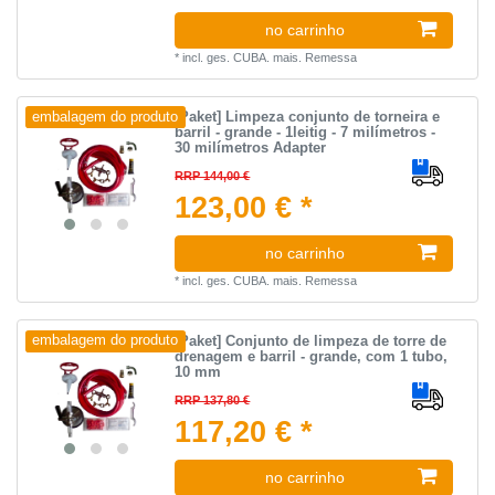
no carrinho
*
incl. ges. CUBA.
mais.
Remessa
[Paket] Limpeza conjunto de torneira e
embalagem do produto
barril - grande - 1leitig - 7 milímetros -
30 milímetros Adapter
RRP 144,00 €
123,00 € *
no carrinho
*
incl. ges. CUBA.
mais.
Remessa
[Paket] Conjunto de limpeza de torre de
embalagem do produto
drenagem e barril - grande, com 1 tubo,
10 mm
RRP 137,80 €
117,20 € *
no carrinho