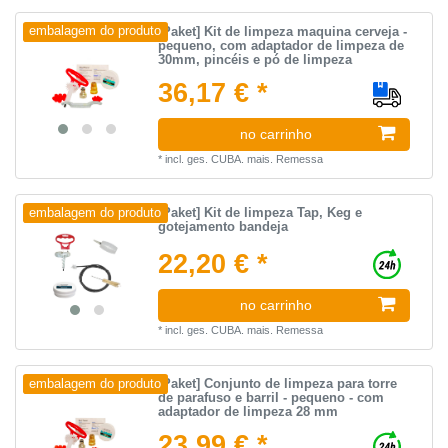
[Paket] Kit de limpeza maquina cerveja -
embalagem do produto
pequeno, com adaptador de limpeza de
30mm, pincéis e pó de limpeza
36,17 € *
no carrinho
*
incl. ges. CUBA.
mais.
Remessa
[Paket] Kit de limpeza Tap, Keg e
embalagem do produto
gotejamento bandeja
22,20 € *
no carrinho
*
incl. ges. CUBA.
mais.
Remessa
[Paket] Conjunto de limpeza para torre
embalagem do produto
de parafuso e barril - pequeno - com
adaptador de limpeza 28 mm
23,99 € *