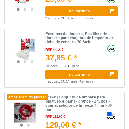
no carrinho
*
incl. ges. CUBA.
mais.
Remessa
Pastilhas de limpeza, Pastilhas de
limpeza para conjunto de limpador de
linha de cerveja - 30 Stck.
RRP 44,16 €
37,85 € *
30
peça
| 1,26 € / peça
no carrinho
*
incl. ges. CUBA.
mais.
Remessa
[Paket] Conjunto de limpeza para
embalagem do produto
parafuso e barril - grande - 2 tubos -
com adaptador de limpeza 7 mm - 30
mm
RRP 152,00 €
129,00 € *