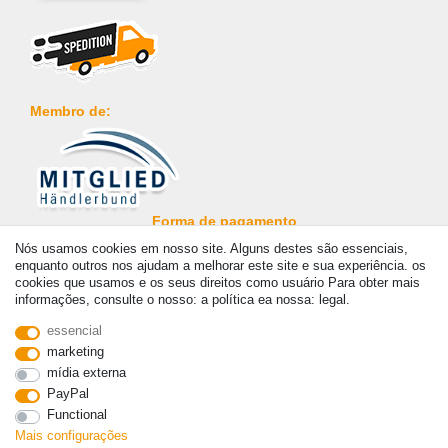
Membro de:
Forma de pagamento
Nós usamos cookies em nosso site. Alguns destes são essenciais,
enquanto outros nos ajudam a melhorar este site e sua experiência. os
cookies que usamos e os seus direitos como usuário Para obter mais
informações, consulte o nosso: a política ea nossa: legal.
essencial
© Copyright 2026 | Todos os direitos reservados. - Prices incl. VAT. 19% VAT Basic prices
marketing
see article detail | * Applies to deliveries to the UK!
mídia externa
PayPal
Contato
Withdraw from contract here
Functional
Mais configurações