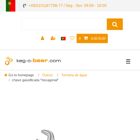
+49(5151)87798-77 / Seg - Sex: 09:00 - 18:00
0
0,00 EUR
☰
Go to homepage
Outros
Torneira de água
chave gaseificada "hexagonal"