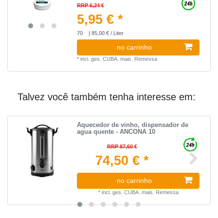
RRP 6,24 €
5,95 € *
70
| 85,00 € / Liter
no carrinho
*
incl. ges. CUBA.
mais.
Remessa
Talvez você também tenha interesse em:
Aquecedor de vinho, dispensador de
agua quente - ANCONA 10
RRP 87,60 €
74,50 € *
no carrinho
*
incl. ges. CUBA.
mais.
Remessa