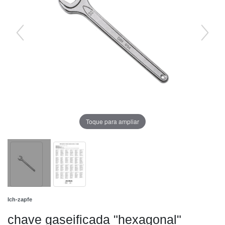
Toque para ampliar
Ich-zapfe
chave gaseificada "hexagonal"