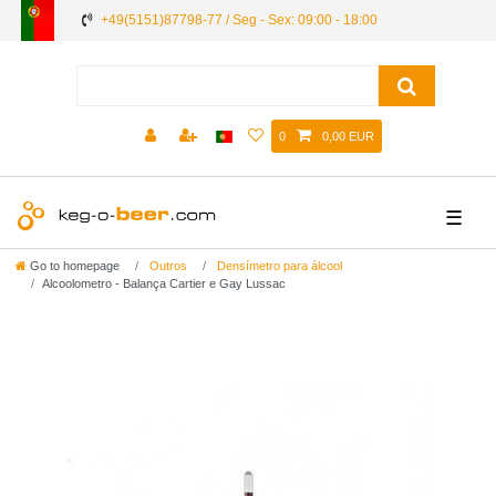
+49(5151)87798-77 / Seg - Sex: 09:00 - 18:00
0
0,00 EUR
☰
Go to homepage
Outros
Densímetro para álcool
Alcoolometro - Balança Cartier e Gay Lussac