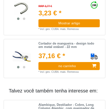
RRP 3,77 €
3,23 € *
Mostrar artigo
*
incl. ges. CUBA.
mais.
Remessa
Cortador de mangueira - design todo
em metal estável - 22 mm
37,16 € *
no carrinho
*
incl. ges. CUBA.
mais.
Remessa
Talvez você também tenha interesse em:
Alambique, Destilador - Cobre, Long
Column Alembic, com queimador de