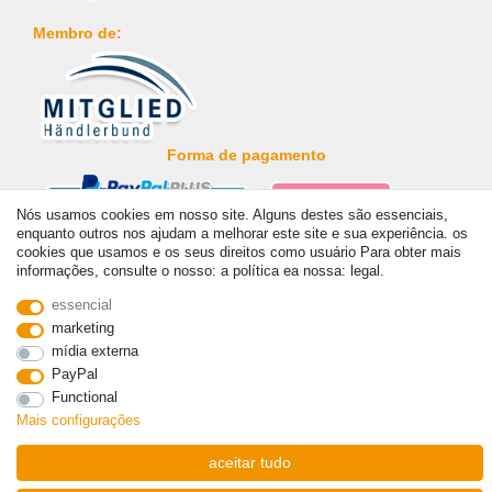
Membro de:
Forma de pagamento
Nós usamos cookies em nosso site. Alguns destes são essenciais,
enquanto outros nos ajudam a melhorar este site e sua experiência. os
cookies que usamos e os seus direitos como usuário Para obter mais
informações, consulte o nosso: a política ea nossa: legal.
© Copyright 2026 | Todos os direitos reservados. - Prices incl. VAT. 19% VAT Basic prices
essencial
see article detail | * Applies to deliveries to the UK!
marketing
mídia externa
Contato
Withdraw from contract here
PayPal
Functional
Mais configurações
aceitar tudo