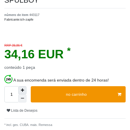
SPÜLBOY
número de item
443117
Fabricante:
ich-zapfe
RRP 39,86 €
*
34,16 EUR
conteúdo
1
peça
A sua encomenda será enviada dentro de 24 horas!
no carrinho
Lista de Desejos
* incl. ges. CUBA. mais.
Remessa