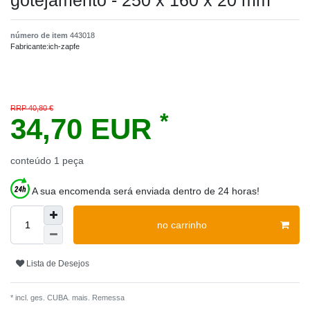
gotejamento - 250 x 160 x 20 mm
número de item
443018
Fabricante:
ich-zapfe
RRP 40,80 €
*
34,70 EUR
conteúdo
1
peça
A sua encomenda será enviada dentro de 24 horas!
no carrinho
Lista de Desejos
* incl. ges. CUBA. mais.
Remessa