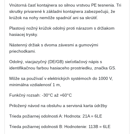
Vnútorná časť kontajnera so silnou vrstvou PE tesnenia. Tri
skrutky privarené k základni kontajnera zabezpečujú, že
krúžok na nohy nemôže spadnúť ani sa skrútiť.
Plastový nožný krúžok odolný proti nárazom s držiakom
hasiacej trysky.
Nástenný držiak s dvoma závesmi a gumovými
priechodkami.
Odolný, viacjazyčný (DE/GB) sieťotlačový nápis s
identifikačnou farbou hasiaceho prostriedku, značka GS.
Môže sa používať v elektrických systémoch do 1000 V,
minimálna vzdialenosť 1 m,
Funkčný rozsah: -30°C až +60°C
Priložený návod na obsluhu a servisná karta údržby
Trieda požiarnej odolnosti A: Hodnota: 21A = 6LE
Trieda požiarnej odolnosti B: Hodnotenie: 113B = 6LE