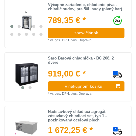
Výčapné zariadenie, chladenie piva -
chladič sudov, pre 50L sudy (pivný bar)
789,35 € *
show článok
*
vr. ges. DPH.
plus.
Doprava
Saro Barová chladnička - BC 208, 2
dvere
919,00 € *
v nákupnom košíku
*
vr. ges. DPH.
plus.
Doprava
Nadstavbový chladiaci agregát,
zásuvkový chladiaci set, typ 1 -
pozinkovaný oceľový plech
1 672,25 € *