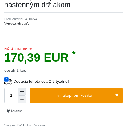
nástenným držiakom
Producător
NEW-10224
Výrobca:
ich-zapfe
Bežná cena: 198,79 €
*
170,39 EUR
obsah
1
kus
Dodacia lehota cca 2-3 týždne!
v nákupnom košíku
želanie
* vr. ges. DPH. plus.
Doprava