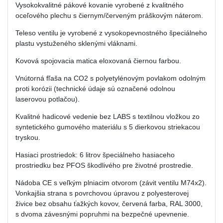
Vysokokvalitné pákové kovanie vyrobené z kvalitného
oceľového plechu s čiernym/červeným práškovým náterom.
Teleso ventilu je vyrobené z vysokopevnostného špeciálneho
plastu vystuženého sklenými vláknami.
Kovová spojovacia matica eloxovaná čiernou farbou.
Vnútorná fľaša na CO2 s polyetylénovým povlakom odolným
proti korózii (technické údaje sú označené odolnou
laserovou potlačou).
Kvalitné hadicové vedenie bez LABS s textilnou vložkou zo
syntetického gumového materiálu s 5 dierkovou striekacou
tryskou.
Hasiaci prostriedok: 6 litrov špeciálneho hasiaceho
prostriedku bez PFOS škodlivého pre životné prostredie.
Nádoba CE s veľkým plniacim otvorom (závit ventilu M74x2).
Vonkajšia strana s povrchovou úpravou z polyesterovej
živice bez obsahu ťažkých kovov, červená farba, RAL 3000,
s dvoma závesnými popruhmi na bezpečné upevnenie.