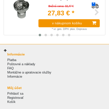
Bežná cena: 32,47 €
27,83 € *
v nákupnom košíku
*
vr. ges. DPH.
plus.
Doprava
Informácie
Platba
Poštovné a náklady
FAQ
Montážne a upratovacie služby
Informácie
Môj účet
Prihlásiť sa
Registrovať
Košík