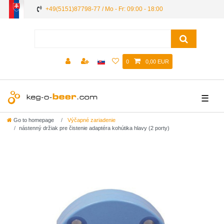
+49(5151)87798-77 / Mo - Fr: 09:00 - 18:00
0
0,00 EUR
☰
Go to homepage
Výčapné zariadenie
nástenný držiak pre čistenie adaptéra kohútika hlavy (2 porty)