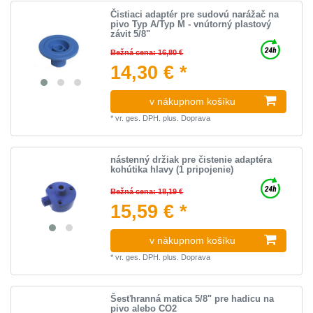
Čistiaci adaptér pre sudovú narážač na
pivo Typ A/Typ M - vnútorný plastový
závit 5/8"
Bežná cena: 16,80 €
14,30 € *
v nákupnom košíku
*
vr. ges. DPH.
plus.
Doprava
nástenný držiak pre čistenie adaptéra
kohútika hlavy (1 pripojenie)
Bežná cena: 18,19 €
15,59 € *
v nákupnom košíku
*
vr. ges. DPH.
plus.
Doprava
Šesťhranná matica 5/8" pre hadicu na
pivo alebo CO2