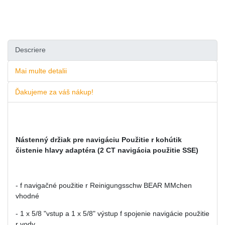
Descriere
Mai multe detalii
Ďakujeme za váš nákup!
Nástenný držiak pre navigáciu Použitie r kohútik
čistenie hlavy adaptéra (2 CT navigácia použitie SSE)
- f navigačné použitie r Reinigungsschw BEAR MMchen
vhodné
- 1 x 5/8 "vstup a 1 x 5/8" výstup f spojenie navigácie použitie
r vody