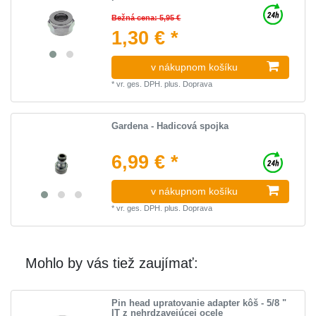
Bežná cena: 5,95 €
1,30 € *
v nákupnom košíku
*
vr. ges. DPH.
plus.
Doprava
Gardena - Hadicová spojka
6,99 € *
v nákupnom košíku
*
vr. ges. DPH.
plus.
Doprava
Mohlo by vás tiež zaujímať:
Pin head upratovanie adapter kôš - 5/8 "
IT z nehrdzavejúcej ocele