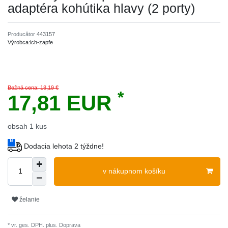
adaptéra kohútika hlavy (2 porty)
Producător
443157
Výrobca:
ich-zapfe
Bežná cena: 18,19 €
*
17,81 EUR
obsah
1
kus
Dodacia lehota 2 týždne!
v nákupnom košíku
želanie
* vr. ges. DPH. plus.
Doprava