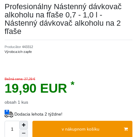
Profesionálny Nástenný dávkovač
alkoholu na fľaše 0,7 - 1,0 l -
Nástenný dávkovač alkoholu na 2
fľaše
Producător
443312
Výrobca:
ich-zapfe
Bežná cena: 27,29 €
*
19,90 EUR
obsah
1
kus
Dodacia lehota 2 týždne!
v nákupnom košíku