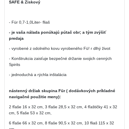
SAFE & Ziskový
- Für 0,7-1,0Liter- fliaš
- je vaša nálada ponúkajú pútač obr; a tým zvýšiť
predaja
- vyrobené z odolného kovu vyrobeného Fü! r dlhý život
- Konštrukcia zaisťuje bezpečné držanie svojich cenných
Spirits
- jednoduchá a rýchla inštalácia
nástenný držiak skupina Für (
dodávkových príkladné
navigačné použitie meny):
2 fľaše 16 x 32 cm, 3 fľaše 28,5 x 32 cm, 4 fľaštičky 41 x 32
cm, 5 fľaše 53 x 32 cm,
6 fľaše 66 x 32 cm, 8 fľaše 90,5 x 32 cm, 10 fliaš 115 x 32