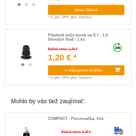
show článok
*
vr. ges. DPH.
plus.
Doprava
Plastové nože korok na 0,7 - 1,0
litrových fliaš / 1 ks
Bežná cena: 1,40 €
1,20 € *
v nákupnom košíku
*
vr. ges. DPH.
plus.
Doprava
Mohlo by vás tiež zaujímať:
COMPACT - Porciovačka, číre
Bežná cena: 6,30 €