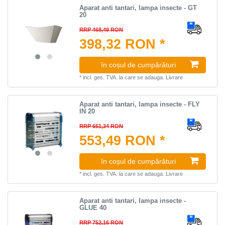
Aparat anti tantari, lampa insecte - GT
20
RRP 468,49 RON
398,32 RON *
în coșul de cumpărături
*
incl. ges. TVA.
la care se adauga.
Livrare
Aparat anti tantari, lampa insecte - FLY
IN 20
RRP 651,34 RON
553,49 RON *
în coșul de cumpărături
*
incl. ges. TVA.
la care se adauga.
Livrare
Aparat anti tantari, lampa insecte -
GLUE 40
RRP 752,16 RON