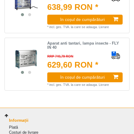
638,99 RON *
în coșul de cumpărături
*
incl. ges. TVA.
la care se adauga.
Livrare
Aparat anti tantari, lampa insecte - FLY
IN 40
RRP 740,79 RON
629,60 RON *
în coșul de cumpărături
*
incl. ges. TVA.
la care se adauga.
Livrare
Informații
Plată
Costuri de livrare