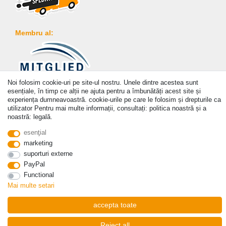
Membru al:
Noi folosim cookie-uri pe site-ul nostru. Unele dintre acestea sunt
Plată
esențiale, în timp ce alții ne ajuta pentru a îmbunătăți acest site și
experiența dumneavoastră. cookie-urile pe care le folosim și drepturile ca
utilizator Pentru mai multe informații, consultați: politica noastră și a
noastră: legală.
esenţial
marketing
© Copyright 2026 | Toate drepturile rezervate. - Prices incl. VAT. 19% VAT Basic prices see
suporturi externe
article detail | * Applies to deliveries to the UK!
PayPal
Functional
a lua legatura
Withdraw from contract here
Mai multe setari
accepta toate
Reject all