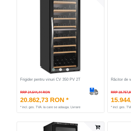
Frigider pentru vinuri CV 350 PV 2T
Răcitor de 
RRP 24.544,44 RON
RRP 18.757,
20.862,73 RON *
15.944
*
incl. ges. TVA.
la care se adauga.
Livrare
*
incl. ges. TV