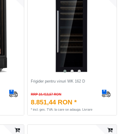
Frigider pentru vinuri WK 162 D
RRP 10.413,57 RON
8.851,44 RON *
*
incl. ges. TVA.
la care se adauga.
Livrare