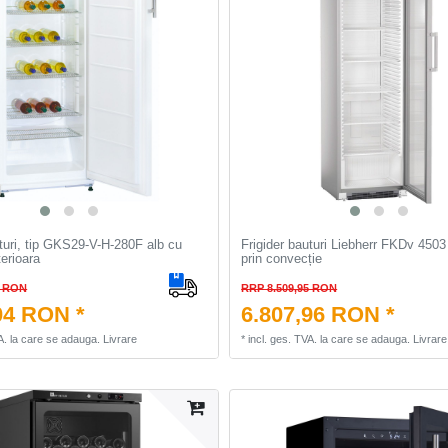
uturi, tip GKS29-V-H-280F alb cu
Frigider bauturi Liebherr FKDv 4503
terioara
prin convecție
9 RON
RRP 8.509,95 RON
04 RON *
6.807,96 RON *
A.
la care se adauga.
Livrare
*
incl. ges. TVA.
la care se adauga.
Livrare