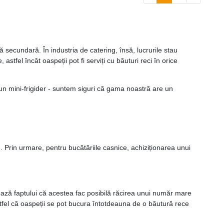
nă secundară. În industria de catering, însă, lucrurile stau
, astfel încât oaspeții pot fi serviți cu băuturi reci în orice
e un mini-frigider - suntem siguri că gama noastră are un
e. Prin urmare, pentru bucătăriile casnice, achiziționarea unui
orează faptului că acestea fac posibilă răcirea unui număr mare
astfel că oaspeții se pot bucura întotdeauna de o băutură rece