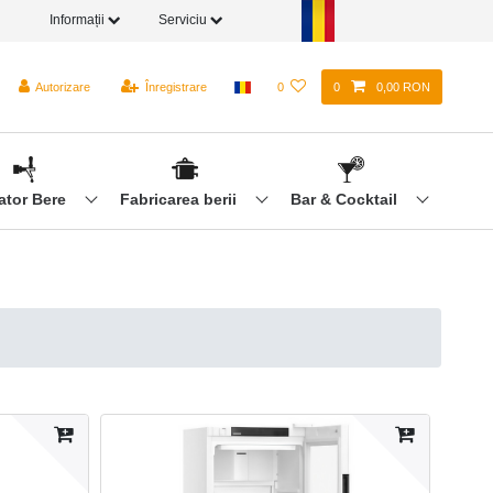
Informații
Serviciu
Autorizare
Înregistrare
0
0
0,00 RON
ator Bere
Fabricarea berii
Bar & Cocktail