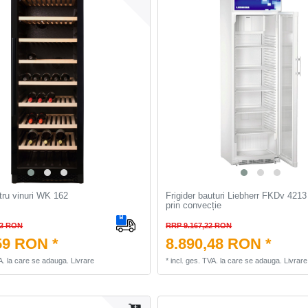
ntru vinuri WK 162
Frigider bauturi Liebherr FKDv 4213
prin convecție
23 RON
RRP 9.167,22 RON
59 RON *
8.890,48 RON *
A.
la care se adauga.
Livrare
*
incl. ges. TVA.
la care se adauga.
Livrare