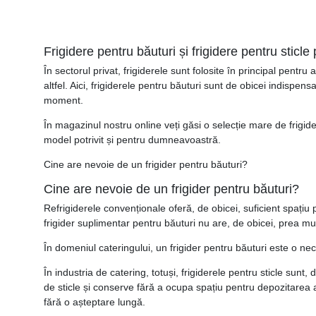
Frigidere pentru băuturi și frigidere pentru sticle
În sectorul privat, frigiderele sunt folosite în principal pentr
altfel. Aici, frigiderele pentru băuturi sunt de obicei indispensab
moment.
În magazinul nostru online veți găsi o selecție mare de frigid
model potrivit și pentru dumneavoastră.
Cine are nevoie de un frigider pentru băuturi?
Cine are nevoie de un frigider pentru băuturi?
Refrigiderele convenționale oferă, de obicei, suficient spațiu
frigider suplimentar pentru băuturi nu are, de obicei, prea mu
În domeniul cateringului, un frigider pentru băuturi este o nec
În industria de catering, totuși, frigiderele pentru sticle sun
de sticle și conserve fără a ocupa spațiu pentru depozitarea a
fără o așteptare lungă.