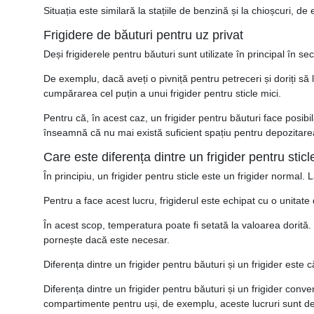
Situația este similară la stațiile de benzină și la chioșcuri, de
Frigidere de băuturi pentru uz privat
Deși frigiderele pentru băuturi sunt utilizate în principal în s
De exemplu, dacă aveți o pivniță pentru petreceri și doriți să le
cumpărarea cel puțin a unui frigider pentru sticle mici.
Pentru că, în acest caz, un frigider pentru băuturi face posibi
înseamnă că nu mai există suficient spațiu pentru depozitarea
Care este diferența dintre un frigider pentru sticl
În principiu, un frigider pentru sticle este un frigider normal. 
Pentru a face acest lucru, frigiderul este echipat cu o unitate 
În acest scop, temperatura poate fi setată la valoarea dorită.
pornește dacă este necesar.
Diferența dintre un frigider pentru băuturi și un frigider este 
Diferența dintre un frigider pentru băuturi și un frigider conv
compartimente pentru uși, de exemplu, aceste lucruri sunt de p