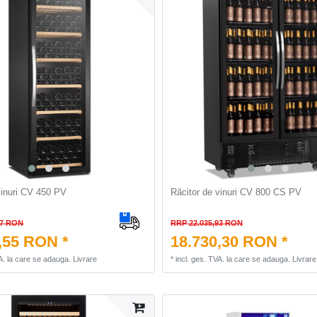
vinuri CV 450 PV
Răcitor de vinuri CV 800 CS PV
97 RON
RRP 22.035,93 RON
,55 RON *
18.730,30 RON *
A.
la care se adauga.
Livrare
*
incl. ges. TVA.
la care se adauga.
Livrare