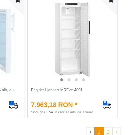
 alb, cu
Frigider Liebherr MRFvc 4001
7.963,18 RON *
*
incl. ges. TVA.
la care se adauga.
Livrare
1
2