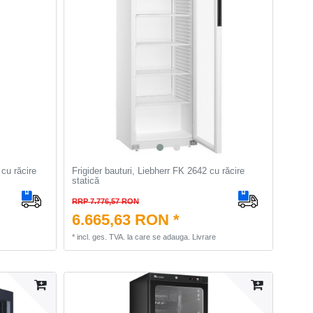
 cu răcire
Frigider bauturi, Liebherr FK 2642 cu răcire
statică
RRP 7.776,57 RON
6.665,63 RON *
*
incl. ges. TVA.
la care se adauga.
Livrare