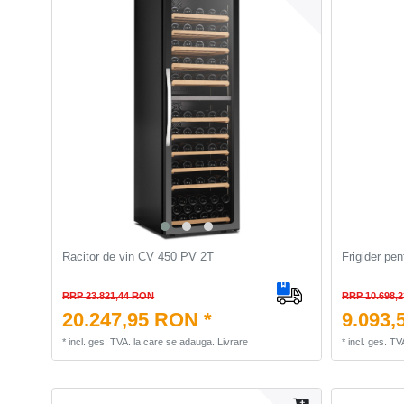
Racitor de vin CV 450 PV 2T
Frigider pe
RRP 23.821,44 RON
RRP 10.698,
20.247,95 RON *
9.093,
*
incl. ges. TVA.
la care se adauga.
Livrare
*
incl. ges. TV