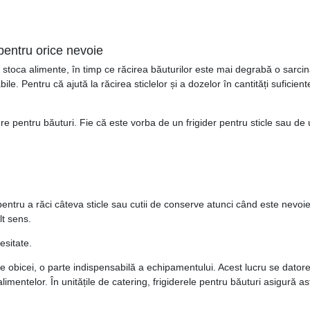
 pentru orice nevoie
u a stoca alimente, în timp ce răcirea băuturilor este mai degrabă o sarci
ile. Pentru că ajută la răcirea sticlelor și a dozelor în cantități suficiente
ere pentru băuturi. Fie că este vorba de un frigider pentru sticle sau d
 pentru a răci câteva sticle sau cutii de conserve atunci când este nevoi
lt sens.
esitate.
t, de obicei, o parte indispensabilă a echipamentului. Acest lucru se dat
limentelor. În unitățile de catering, frigiderele pentru băuturi asigură 