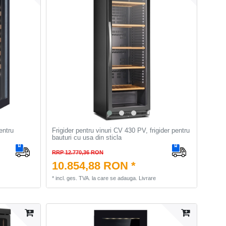
entru
Frigider pentru vinuri CV 430 PV, frigider pentru
bauturi cu usa din sticla
RRP 12.770,36 RON
10.854,88 RON *
*
incl. ges. TVA.
la care se adauga.
Livrare