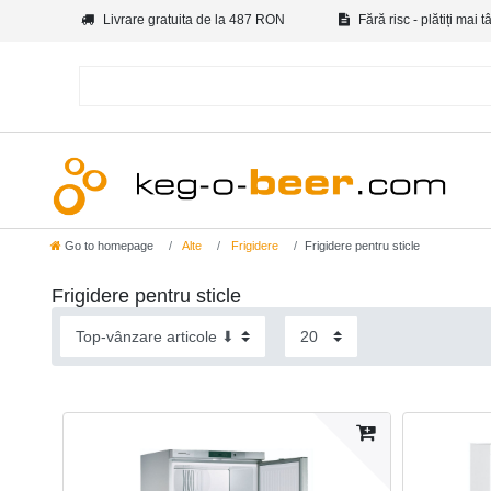
Livrare gratuita de la 487 RON
Fără risc - plătiți mai t
Go to homepage
Alte
Frigidere
Frigidere pentru sticle
Frigidere pentru sticle