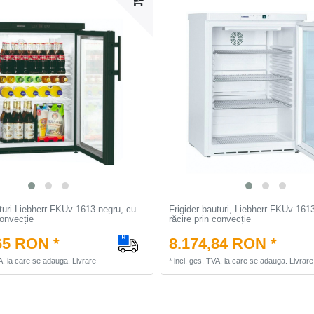
uturi Liebherr FKUv 1613 negru, cu
Frigider bauturi, Liebherr FKUv 1613
convecție
răcire prin convecție
65 RON *
8.174,84 RON *
A.
la care se adauga.
Livrare
*
incl. ges. TVA.
la care se adauga.
Livrare