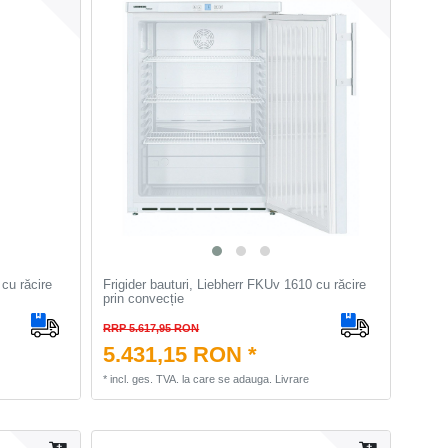
 cu răcire
Frigider bauturi, Liebherr FKUv 1610 cu răcire
prin convecție
RRP 5.617,95 RON
5.431,15 RON *
*
incl. ges. TVA.
la care se adauga.
Livrare