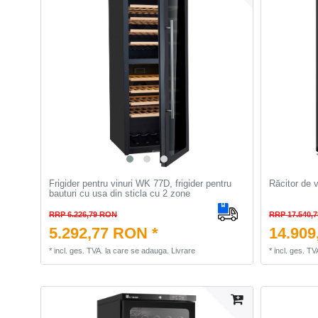
Frigider pentru vinuri WK 77D, frigider pentru
Răcitor de 
bauturi cu usa din sticla cu 2 zone
RRP 6.226,79 RON
RRP 17.540,
5.292,77 RON *
14.909
*
incl. ges. TVA.
la care se adauga.
Livrare
*
incl. ges. TV