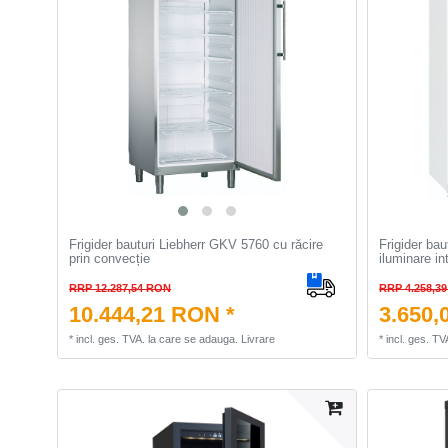
Frigider bauturi Liebherr GKV 5760 cu răcire
Frigider ba
prin convecție
iluminare in
RRP 12.287,54 RON
RRP 4.258,3
10.444,21 RON *
3.650,
*
incl. ges. TVA.
la care se adauga.
Livrare
*
incl. ges. TV