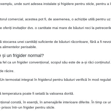
 exemplu, unde sunt adesea instalate și frigidere pentru sticle, pentru a l
ectorul comercial, acestea pot fi, de asemenea, o achiziție utilă pentru uz
 oferiți invitaților dvs. o cantitate mai mare de băuturi reci la petreceri
lă stocarea unei cantități suficiente de băuturi răcoritoare, fără a fi ne
 alimentelor perisabile.
e și un frigider normal?
La fel ca un frigider convențional, scopul său este de a-și răci conținutul.
de răcire.
 Un termostat integrat în frigiderul pentru băuturi verifică în mod regul
că temperatura poate fi setată la valoarea dorită.
ențional constă, în esență, în amenajările interioare diferite. În timp ce
risos într-un frigider pentru sticle.