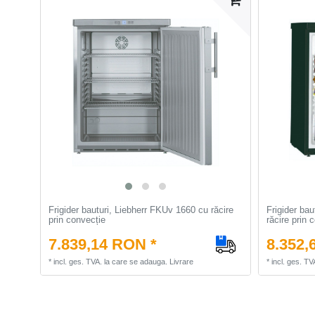
Frigider bauturi, Liebherr FKUv 1660 cu răcire
Frigider ba
prin convecție
răcire prin 
7.839,14 RON *
8.352,
*
incl. ges. TVA.
la care se adauga.
Livrare
*
incl. ges. TV