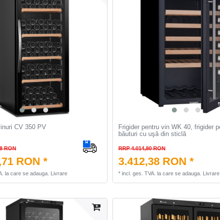
vinuri CV 350 PV
Frigider pentru vin WK 40, frigider p
băuturi cu uşă din sticlă
78 RON
RRP 4.014,80 RON
,71 RON *
3.412,38 RON *
A.
la care se adauga.
Livrare
*
incl. ges. TVA.
la care se adauga.
Livrare