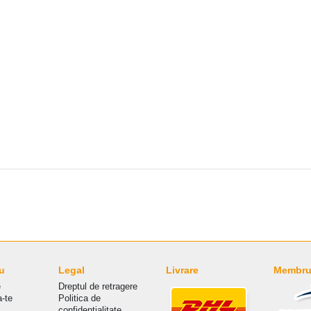
u
Legal
Livrare
Membru 
e
Dreptul de retragere
a-te
Politica de
сonfidențialitate