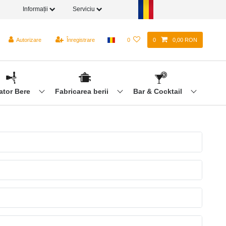
Informații
Serviciu
Autorizare
Înregistrare
0
0
0,00 RON
ator Bere
Fabricarea berii
Bar & Cocktail