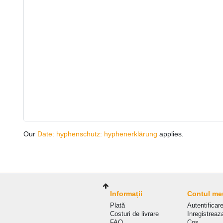
Our
Date: hyphenschutz: hyphenerklärung
applies.
Informații
Contul me
Plată
Autentificar
Costuri de livrare
Inregistreaz
FAQ
Coş