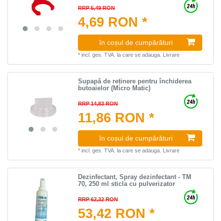
RRP 5,49 RON
4,69 RON *
în coșul de cumpărături
*
incl. ges. TVA.
la care se adauga.
Livrare
Supapă de reținere pentru închiderea
butoaielor (Micro Matic)
RRP 14,83 RON
11,86 RON *
în coșul de cumpărături
*
incl. ges. TVA.
la care se adauga.
Livrare
Dezinfectant, Spray dezinfectant - TM
70, 250 ml sticla cu pulverizator
RRP 62,32 RON
53,42 RON *