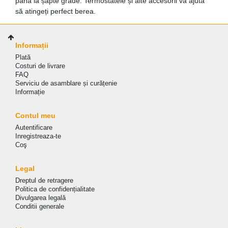
până la șapte grade. Termostatele și alte accesorii vă ajută
să atingeți perfect berea.
Informații
Plată
Costuri de livrare
FAQ
Serviciu de asamblare și curățenie
Informație
Contul meu
Autentificare
Inregistreaza-te
Coş
Legal
Dreptul de retragere
Politica de сonfidențialitate
Divulgarea legală
Conditii generale