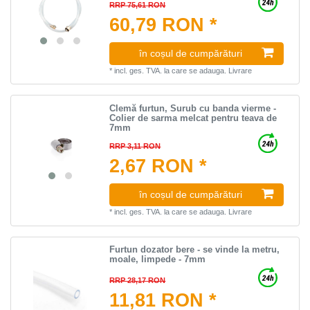
RRP 75,61 RON
60,79 RON *
în coșul de cumpărături
*
incl. ges. TVA.
la care se adauga.
Livrare
Clemă furtun, Surub cu banda vierme -
Colier de sarma melcat pentru teava de
7mm
RRP 3,11 RON
2,67 RON *
în coșul de cumpărături
*
incl. ges. TVA.
la care se adauga.
Livrare
Furtun dozator bere - se vinde la metru,
moale, limpede - 7mm
RRP 28,17 RON
11,81 RON *