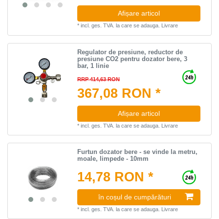
Afișare articol
*
incl. ges. TVA.
la care se adauga.
Livrare
Regulator de presiune, reductor de
presiune CO2 pentru dozator bere, 3
bar, 1 linie
RRP 414,63 RON
367,08 RON *
Afișare articol
*
incl. ges. TVA.
la care se adauga.
Livrare
Furtun dozator bere - se vinde la metru,
moale, limpede - 10mm
14,78 RON *
în coșul de cumpărături
*
incl. ges. TVA.
la care se adauga.
Livrare