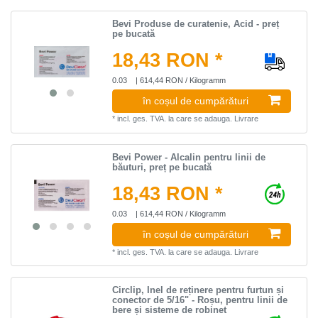
Bevi Produse de curatenie, Acid - preț
pe bucată
18,43 RON *
0.03
| 614,44 RON / Kilogramm
în coșul de cumpărături
*
incl. ges. TVA.
la care se adauga.
Livrare
Bevi Power - Аlcalin pentru linii de
băuturi, preț pe bucată
18,43 RON *
0.03
| 614,44 RON / Kilogramm
în coșul de cumpărături
*
incl. ges. TVA.
la care se adauga.
Livrare
Circlip, Inel de reținere pentru furtun și
conector de 5/16" - Roșu, pentru linii de
bere și sisteme de robinet