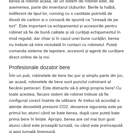
berea la robinet acasă, iar un sistem de robinet este, de
asemenea, parte din inventarul cluburilor. Berile la halbă,
indiferent de tipul lor, conving cu o cantitate potrivită de
dioxid de carbon și o coroană de spumă ca "cireașă de pe
tort". Este important ca echipamentul și accesoriile pentru
robinet să fie de bună calitate și să curățați echipamentul în
mod regulat, dar chiar și în cazul unei bune curățări, berea
nu trebuie să intre niciodată în contact cu robinetul. Puteți
comanda sisteme de tapotare, accesorii și agenți de curățare
direct online de la noi.
Profesionale dozator bere
Într-un pub, robinetele de bere fac pur și simplu parte din joc,
iar acasă, robinetele de bere sunt punctul culminant al
fiecărei petreceri. Este distractiv să-ți atingi propria bere! Cu
toate acestea, fiecare sistem de robinet trebuie să fie
configurat corect înainte de utilizare. Ar trebui să acordați o
atenție deosebită presiunii CO2, deoarece siguranța este pe
primul loc atunci când se bate berea, după care puteți bate
prima bere în liniște. Apropo, berea are cel mai bun gust
atunci când este proaspăt turnată, nu când este preîncepută
și apoi turnată împreună.