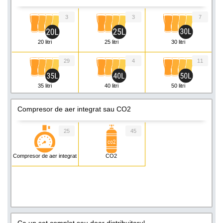
8 tipuri de bere
3
3
7
20 litri
25 litri
30 litri
29
4
11
35 litri
40 litri
50 litri
8
6
4
Compresor de aer integrat sau CO2
55 litri
60 litri
80 litri
25
45
3
4
1
Compresor de aer integrat
CO2
90 litri
110 litri
130 litri
2
3
5
140 litri
160 litri
200 litri
Ca un set complet sau doar distribuitorul