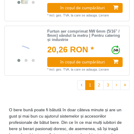
în coșul de cumpărături
*
incl. ges. TVA.
la care se adauga.
Livrare
Furtun aer comprimat NW 6mm (5/16" /
8mm) vândut la metru | Pentru catering
și industrie
20,26 RON *
în coșul de cumpărături
*
incl. ges. TVA.
la care se adauga.
Livrare
1
2
3
O bere bună poate fi bătută în doar câteva minute și are un
gust și mai bun cu ajutorul sistemelor și accesoriilor
profesionale de bătut bere. Din ce în ce mai mulți iubitori de
bere și berari pasionați doresc, de asemenea, să își tragă