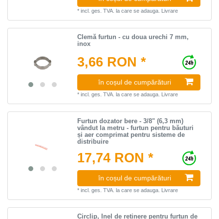
*
incl. ges. TVA.
la care se adauga.
Livrare
Clemă furtun - cu doua urechi 7 mm,
inox
3,66 RON *
în coșul de cumpărături
*
incl. ges. TVA.
la care se adauga.
Livrare
Furtun dozator bere - 3/8" (6,3 mm)
vândut la metru - furtun pentru băuturi
și aer comprimat pentru sisteme de
distribuire
17,74 RON *
în coșul de cumpărături
*
incl. ges. TVA.
la care se adauga.
Livrare
Circlip, Inel de reținere pentru furtun de