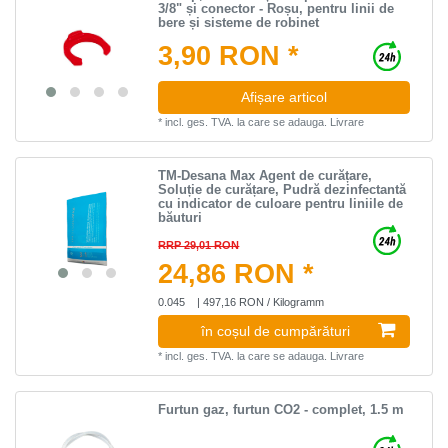
3/8" și conector - Roșu, pentru linii de
bere și sisteme de robinet
3,90 RON *
Afișare articol
*
incl. ges. TVA.
la care se adauga.
Livrare
TM-Desana Max Agent de curățare,
Soluție de curățare, Pudră dezinfectantă
cu indicator de culoare pentru liniile de
băuturi
RRP 29,01 RON
24,86 RON *
0.045
| 497,16 RON / Kilogramm
în coșul de cumpărături
*
incl. ges. TVA.
la care se adauga.
Livrare
Furtun gaz, furtun CO2 - complet, 1.5 m