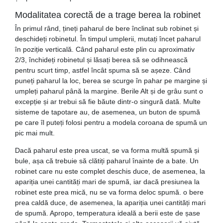
Modalitatea corectă de a trage berea la robinet
În primul rând, țineți paharul de bere înclinat sub robinet și
deschideți robinetul. În timpul umplerii, mutați încet paharul
în poziție verticală. Când paharul este plin cu aproximativ
2/3, închideți robinetul și lăsați berea să se odihnească
pentru scurt timp, astfel încât spuma să se așeze. Când
puneți paharul la loc, berea se scurge în pahar pe margine și
umpleți paharul până la margine. Berile Alt și de grâu sunt o
excepție și ar trebui să fie băute dintr-o singură dată. Multe
sisteme de tapotare au, de asemenea, un buton de spumă
pe care îl puteți folosi pentru a modela coroana de spumă un
pic mai mult.
Dacă paharul este prea uscat, se va forma multă spumă și
bule, așa că trebuie să clătiți paharul înainte de a bate. Un
robinet care nu este complet deschis duce, de asemenea, la
apariția unei cantități mari de spumă, iar dacă presiunea la
robinet este prea mică, nu se va forma deloc spumă. o bere
prea caldă duce, de asemenea, la apariția unei cantități mari
de spumă. Apropo, temperatura ideală a berii este de șase