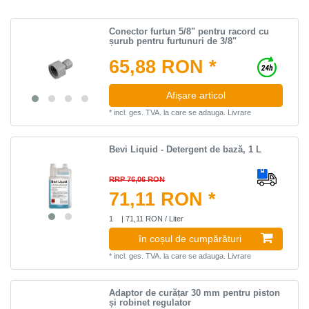
Conector furtun 5/8" pentru racord cu
șurub pentru furtunuri de 3/8"
65,88 RON *
Afișare articol
*
incl. ges. TVA.
la care se adauga.
Livrare
Bevi Liquid - Detergent de bază, 1 L
RRP 76,06 RON
71,11 RON *
1
| 71,11 RON / Liter
în coșul de cumpărături
*
incl. ges. TVA.
la care se adauga.
Livrare
Adaptor de curățar 30 mm pentru piston
și robinet regulator