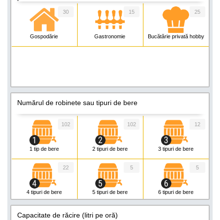
30
15
25
Gospodărie
Gastronomie
Bucătărie privată hobby
Numărul de robinete sau tipuri de bere
102
102
12
1 tip de bere
2 tipuri de bere
3 tipuri de bere
22
5
5
4 tipuri de bere
5 tipuri de bere
6 tipuri de bere
1
Capacitate de răcire (litri pe oră)