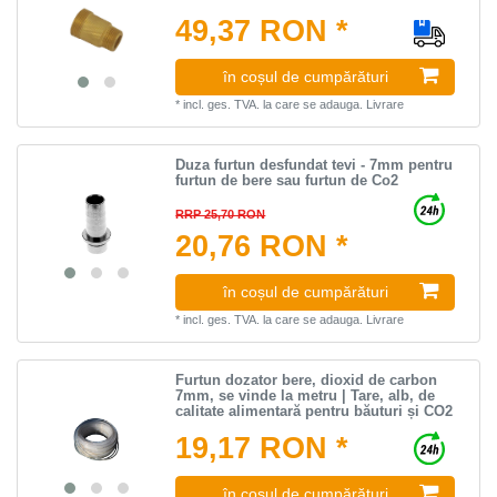
49,37 RON *
în coșul de cumpărături
*
incl. ges. TVA.
la care se adauga.
Livrare
Duza furtun desfundat tevi - 7mm pentru
furtun de bere sau furtun de Co2
RRP 25,70 RON
20,76 RON *
în coșul de cumpărături
*
incl. ges. TVA.
la care se adauga.
Livrare
Furtun dozator bere, dioxid de carbon
7mm, se vinde la metru | Tare, alb, de
calitate alimentară pentru băuturi și CO2
19,17 RON *
în coșul de cumpărături