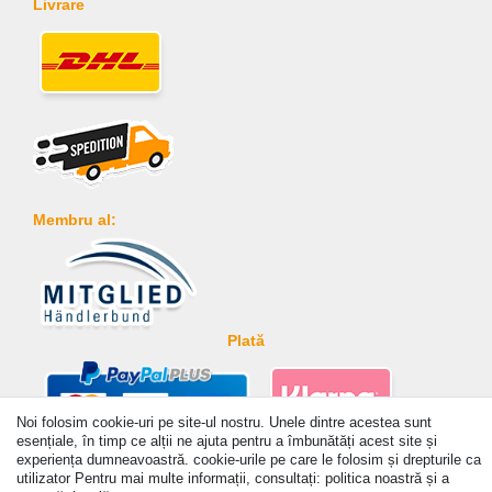
Livrare
Membru al:
Plată
Noi folosim cookie-uri pe site-ul nostru. Unele dintre acestea sunt
esențiale, în timp ce alții ne ajuta pentru a îmbunătăți acest site și
experiența dumneavoastră. cookie-urile pe care le folosim și drepturile ca
© Copyright 2026 | Toate drepturile rezervate. - Prices incl. VAT. 19% VAT Basic prices see
utilizator Pentru mai multe informații, consultați: politica noastră și a
article detail | * Applies to deliveries to the UK!