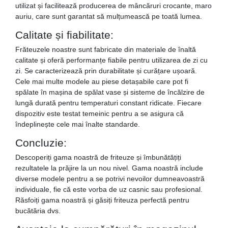
utilizat și facilitează producerea de mâncăruri crocante, maro
auriu, care sunt garantat să mulțumească pe toată lumea.
Calitate și fiabilitate:
Frăteuzele noastre sunt fabricate din materiale de înaltă
calitate și oferă performanțe fiabile pentru utilizarea de zi cu
zi. Se caracterizează prin durabilitate și curățare ușoară.
Cele mai multe modele au piese detașabile care pot fi
spălate în mașina de spălat vase și sisteme de încălzire de
lungă durată pentru temperaturi constant ridicate. Fiecare
dispozitiv este testat temeinic pentru a se asigura că
îndeplinește cele mai înalte standarde.
Concluzie:
Descoperiți gama noastră de friteuze și îmbunătățiți
rezultatele la prăjire la un nou nivel. Gama noastră include
diverse modele pentru a se potrivi nevoilor dumneavoastră
individuale, fie că este vorba de uz casnic sau profesional.
Răsfoiți gama noastră și găsiți friteuza perfectă pentru
bucătăria dvs.