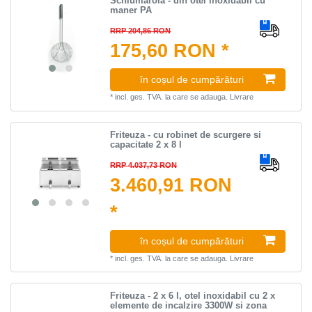
Schiumarola - din otel inoxidabil cu
maner PA
RRP 204,86 RON
175,60 RON *
în coșul de cumpărături
*
incl. ges. TVA.
la care se adauga.
Livrare
Friteuza - cu robinet de scurgere si
capacitate 2 x 8 l
RRP 4.037,73 RON
3.460,91 RON
*
în coșul de cumpărături
*
incl. ges. TVA.
la care se adauga.
Livrare
Friteuza - 2 x 6 l, otel inoxidabil cu 2 x
elemente de incalzire 3300W si zona