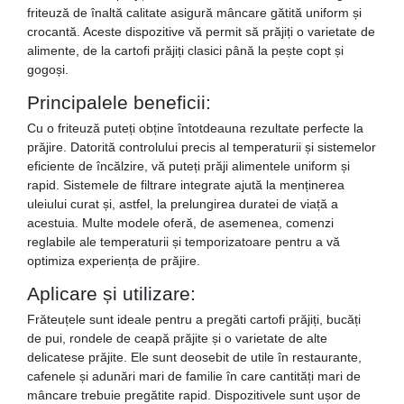
friteuză de înaltă calitate asigură mâncare gătită uniform și
crocantă. Aceste dispozitive vă permit să prăjiți o varietate de
alimente, de la cartofi prăjiți clasici până la pește copt și
gogoși.
Principalele beneficii:
Cu o friteuză puteți obține întotdeauna rezultate perfecte la
prăjire. Datorită controlului precis al temperaturii și sistemelor
eficiente de încălzire, vă puteți prăji alimentele uniform și
rapid. Sistemele de filtrare integrate ajută la menținerea
uleiului curat și, astfel, la prelungirea duratei de viață a
acestuia. Multe modele oferă, de asemenea, comenzi
reglabile ale temperaturii și temporizatoare pentru a vă
optimiza experiența de prăjire.
Aplicare și utilizare:
Frăteuțele sunt ideale pentru a pregăti cartofi prăjiți, bucăți
de pui, rondele de ceapă prăjite și o varietate de alte
delicatese prăjite. Ele sunt deosebit de utile în restaurante,
cafenele și adunări mari de familie în care cantități mari de
mâncare trebuie pregătite rapid. Dispozitivele sunt ușor de