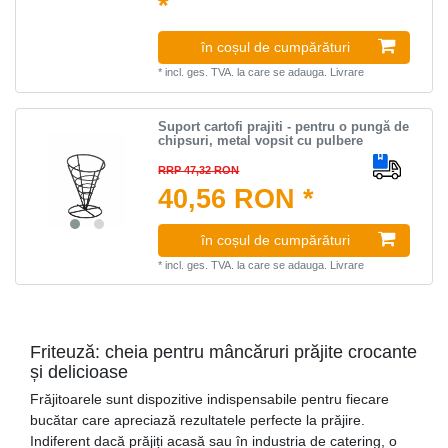
*
în coșul de cumpărături
*
incl. ges. TVA.
la care se adauga.
Livrare
Suport cartofi prajiti - pentru o pungă de
chipsuri, metal vopsit cu pulbere
RRP 47,32 RON
40,56 RON *
în coșul de cumpărături
*
incl. ges. TVA.
la care se adauga.
Livrare
Friteuză: cheia pentru mâncăruri prăjite crocante
și delicioase
Frăjitoarele sunt dispozitive indispensabile pentru fiecare
bucătar care apreciază rezultatele perfecte la prăjire.
Indiferent dacă prăjiți acasă sau în industria de catering, o