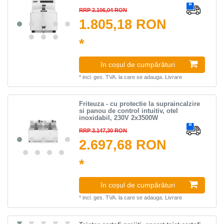
RRP 2.106,04 RON
1.805,18 RON
*
în coșul de cumpărături
*
incl. ges. TVA.
la care se adauga.
Livrare
Friteuza - cu protectie la supraincalzire
si panou de control intuitiv, otel
inoxidabil, 230V 2x3500W
RRP 3.147,30 RON
2.697,68 RON
*
în coșul de cumpărături
*
incl. ges. TVA.
la care se adauga.
Livrare