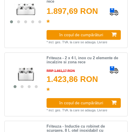
rece
1.897,69 RON
*
în coșul de cumpărături
*
incl. ges. TVA.
la care se adauga.
Livrare
Friteuza - 2 x 4 l, inox cu 2 elemente de
incalzire si zona rece
RRP 1.661,17 RON
1.423,86 RON
*
în coșul de cumpărături
*
incl. ges. TVA.
la care se adauga.
Livrare
Friteuza - Inductie cu robinet de
scurgere, 8 l, otel inoxidabil cu