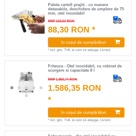
Paleta cartofi prajiti - cu manere
detasabile, deschidere de umplere de 75
mm, otel inoxidabil
RRP 103,02 RON
88,30 RON *
în coșul de cumpărături
*
incl. ges. TVA.
la care se adauga.
Livrare
Friteuza - Otel inoxidabil, cu robinet de
scurgere si capacitate 8 l
RRP 1.850,74 RON
1.586,35 RON
*
în coșul de cumpărături
*
incl. ges. TVA.
la care se adauga.
Livrare