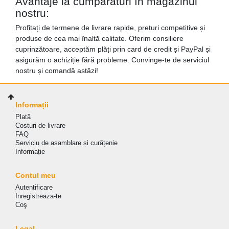
Avantaje la cumpărături în magazinul
nostru:
Profitați de termene de livrare rapide, prețuri competitive și
produse de cea mai înaltă calitate. Oferim consiliere
cuprinzătoare, acceptăm plăți prin card de credit și PayPal și
asigurăm o achiziție fără probleme. Convinge-te de serviciul
nostru și comandă astăzi!
Informații
Plată
Costuri de livrare
FAQ
Serviciu de asamblare și curățenie
Informație
Contul meu
Autentificare
Inregistreaza-te
Coş
Legal