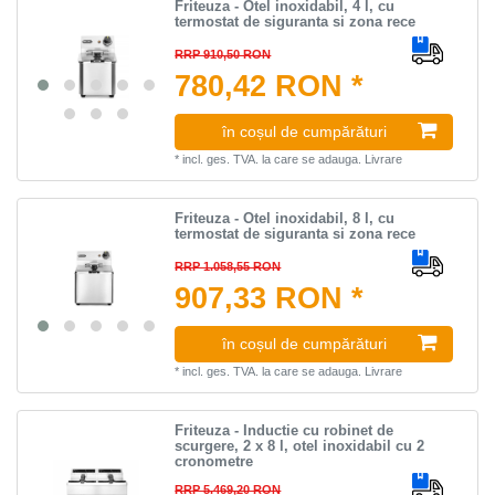
Friteuza - Otel inoxidabil, 4 l, cu
termostat de siguranta si zona rece
RRP 910,50 RON
780,42 RON *
în coșul de cumpărături
*
incl. ges. TVA.
la care se adauga.
Livrare
Friteuza - Otel inoxidabil, 8 l, cu
termostat de siguranta si zona rece
RRP 1.058,55 RON
907,33 RON *
în coșul de cumpărături
*
incl. ges. TVA.
la care se adauga.
Livrare
Friteuza - Inductie cu robinet de
scurgere, 2 x 8 l, otel inoxidabil cu 2
cronometre
RRP 5.469,20 RON