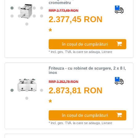
cronometru
RRP 2.773,69 RON
2.377,45 RON
*
în coșul de cumpărături
*
incl. ges. TVA.
la care se adauga.
Livrare
Friteuza - cu robinet de scurgere, 2 x 8 l,
inox
RRP 3.352,78 RON
2.873,81 RON
*
în coșul de cumpărături
*
incl. ges. TVA.
la care se adauga.
Livrare