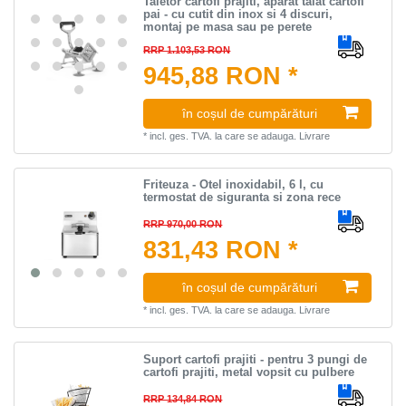
Taietor cartofi prajiti, aparat taiat cartofi
pai - cu cutit din inox si 4 discuri,
montaj pe masa sau pe perete
RRP 1.103,53 RON
945,88 RON *
în coșul de cumpărături
*
incl. ges. TVA.
la care se adauga.
Livrare
Friteuza - Otel inoxidabil, 6 l, cu
termostat de siguranta si zona rece
RRP 970,00 RON
831,43 RON *
în coșul de cumpărături
*
incl. ges. TVA.
la care se adauga.
Livrare
Suport cartofi prajiti - pentru 3 pungi de
cartofi prajiti, metal vopsit cu pulbere
RRP 134,84 RON