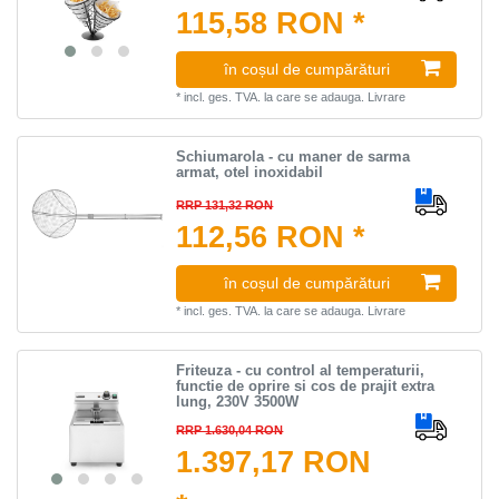
115,58 RON *
în coșul de cumpărături
*
incl. ges. TVA.
la care se adauga.
Livrare
Schiumarola - cu maner de sarma
armat, otel inoxidabil
RRP 131,32 RON
112,56 RON *
în coșul de cumpărături
*
incl. ges. TVA.
la care se adauga.
Livrare
Friteuza - cu control al temperaturii,
functie de oprire si cos de prajit extra
lung, 230V 3500W
RRP 1.630,04 RON
1.397,17 RON