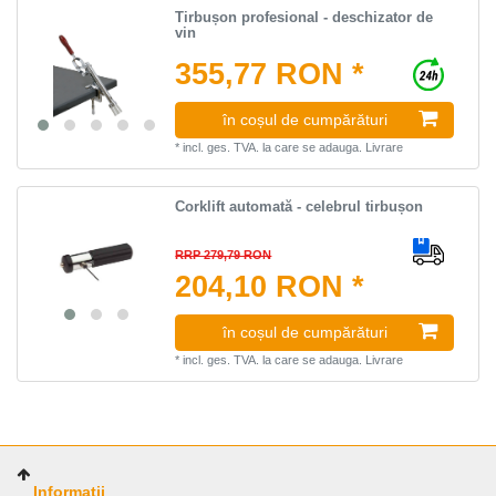
Tirbușon profesional - deschizator de
vin
355,77 RON *
în coșul de cumpărături
*
incl. ges. TVA.
la care se adauga.
Livrare
Corklift automată - celebrul tirbușon
RRP 279,79 RON
204,10 RON *
în coșul de cumpărături
*
incl. ges. TVA.
la care se adauga.
Livrare
Informații