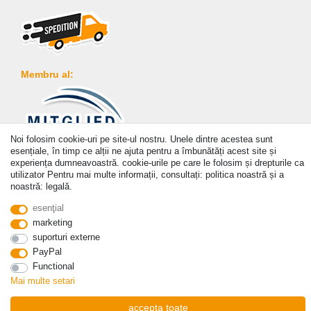
Membru al:
Noi folosim cookie-uri pe site-ul nostru. Unele dintre acestea sunt
Plată
esențiale, în timp ce alții ne ajuta pentru a îmbunătăți acest site și
experiența dumneavoastră. cookie-urile pe care le folosim și drepturile ca
utilizator Pentru mai multe informații, consultați: politica noastră și a
noastră: legală.
esenţial
marketing
© Copyright 2026 | Toate drepturile rezervate. - Prices incl. VAT. 19% VAT Basic prices see
suporturi externe
article detail | * Applies to deliveries to the UK!
PayPal
Functional
Mai multe setari
a lua legatura
Withdraw from contract here
accepta toate