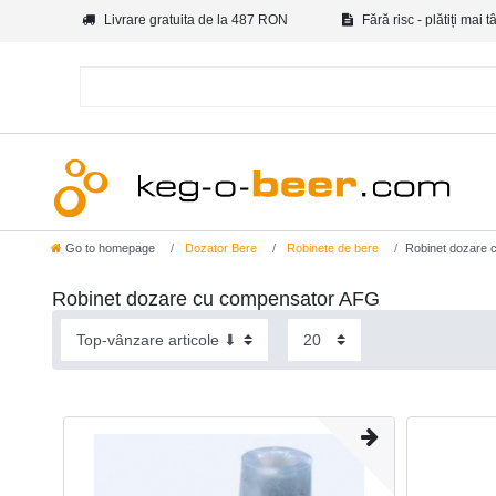
Livrare gratuita de la 487 RON
Fără risc - plătiți mai t
Go to homepage
Dozator Bere
Robinete de bere
Robinet dozare
Robinet dozare cu compensator AFG