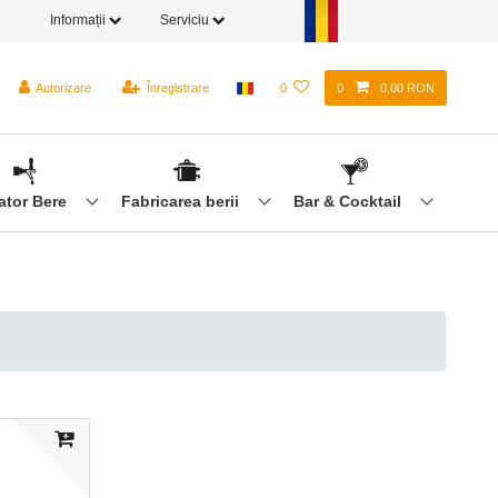
Informații
Serviciu
Autorizare
Înregistrare
0
0
0,00 RON
ator Bere
Fabricarea berii
Bar & Cocktail