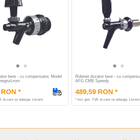
ator bere - cu compensator, Model
Robinet dozator bere - cu compensa
negru/crom
AFG CMB Speedy
 RON *
489,59 RON *
A.
la care se adauga.
Livrare
*
incl. ges. TVA.
la care se adauga.
Livrare