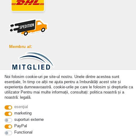
Membru al:
Noi folosim cookie-uri pe site-ul nostru. Unele dintre acestea sunt
Plată
esențiale, în timp ce alții ne ajuta pentru a îmbunătăți acest site și
experiența dumneavoastră. cookie-urile pe care le folosim și drepturile ca
utilizator Pentru mai multe informații, consultați: politica noastră și a
noastră: legală.
esenţial
marketing
© Copyright 2026 | Toate drepturile rezervate. - Prices incl. VAT. 19% VAT Basic prices see
suporturi externe
article detail | * Applies to deliveries to the UK!
PayPal
Functional