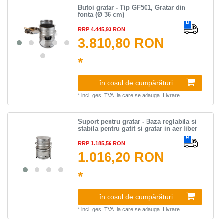
Butoi gratar - Tip GF501, Gratar din
fonta (Ø 36 cm)
RRP 4.445,93 RON
3.810,80 RON
*
în coșul de cumpărături
*
incl. ges. TVA.
la care se adauga.
Livrare
Suport pentru gratar - Baza reglabila si
stabila pentru gatit si gratar in aer liber
RRP 1.185,56 RON
1.016,20 RON
*
în coșul de cumpărături
*
incl. ges. TVA.
la care se adauga.
Livrare