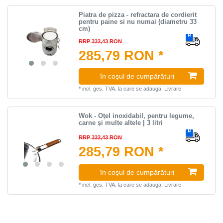
Piatra de pizza - refractara de cordierit
pentru paine si nu numai (diametru 33
cm)
RRP 333,43 RON
285,79 RON *
în coșul de cumpărături
*
incl. ges. TVA.
la care se adauga.
Livrare
Wok - Oțel inoxidabil, pentru legume,
carne și multe altele | 3 litri
RRP 333,43 RON
285,79 RON *
în coșul de cumpărături
*
incl. ges. TVA.
la care se adauga.
Livrare