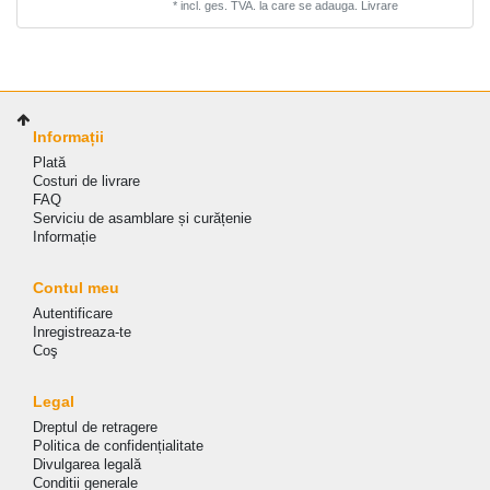
*
incl. ges. TVA.
la care se adauga.
Livrare
Informații
Plată
Costuri de livrare
FAQ
Serviciu de asamblare și curățenie
Informație
Contul meu
Autentificare
Inregistreaza-te
Coş
Legal
Dreptul de retragere
Politica de сonfidențialitate
Divulgarea legală
Conditii generale