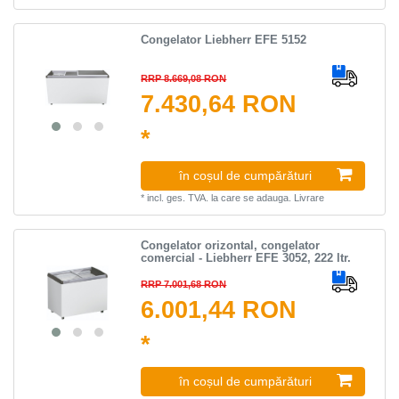
Congelator Liebherr EFE 5152
RRP 8.669,08 RON
7.430,64 RON
*
în coșul de cumpărături
*
incl. ges. TVA.
la care se adauga.
Livrare
Сongelator orizontal, congelator
comercial - Liebherr EFE 3052, 222 ltr.
RRP 7.001,68 RON
6.001,44 RON
*
în coșul de cumpărături