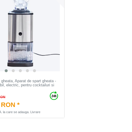
e gheata, Aparat de spart gheata -
il, electric, pentru cocktailuri si
RON
 RON *
A.
la care se adauga.
Livrare