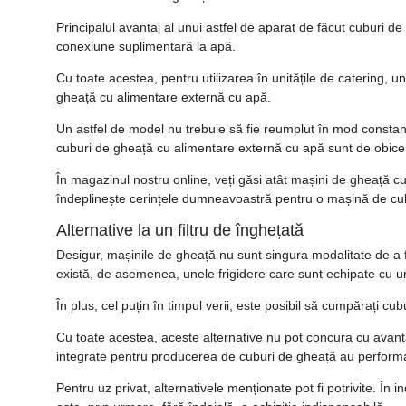
Principalul avantaj al unui astfel de aparat de făcut cuburi de
conexiune suplimentară la apă.
Cu toate acestea, pentru utilizarea în unitățile de catering,
gheață cu alimentare externă cu apă.
Un astfel de model nu trebuie să fie reumplut în mod constant
cuburi de gheață cu alimentare externă cu apă sunt de obicei
În magazinul nostru online, veți găsi atât mașini de gheață cu
îndeplinește cerințele dumneavoastră pentru o mașină de cu
Alternative la un filtru de înghețată
Desigur, mașinile de gheață nu sunt singura modalitate de a f
există, de asemenea, unele frigidere care sunt echipate cu un
În plus, cel puțin în timpul verii, este posibil să cumpărați cu
Cu toate acestea, aceste alternative nu pot concura cu avanta
integrate pentru producerea de cuburi de gheață au performanț
Pentru uz privat, alternativele menționate pot fi potrivite. În 