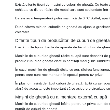
Există diferite tipuri de mașini de cuburi de gheață. Cu toat
echipate cu tije de răcire din metal care sunt scufundate într
Barele au o temperatură puțin mai mică de 0 °C. Astfel, apa î
După câteva minute, cuburile de gheață au ajuns la grosimea 
colectare.
Diferite tipuri de producători de cuburi de gheață
Există multe tipuri diferite de aparate de făcut cuburi de ghea
Mașinile de cuburi de gheață răcite cu apă sunt deosebit de po
produc cuburi de gheață clare în cantități mari și nici umidit
În cazul mașinilor de gheață răcite cu aer, răcirea funcționea
pentru care sunt recomandate în special pentru uz privat.
În plus, o mașină de făcut cuburi de gheață răcită cu aer poa
afară de aceasta, este important să se asigure o circulație su
Mașini de gheață cu alimentare externă cu apă
Mașinile de cuburi de gheață ieftine pentru uz privat sunt de
număr de cuburi de gheață.