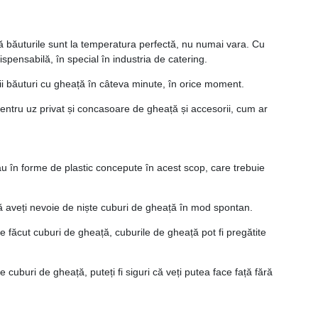
că băuturile sunt la temperatura perfectă, nu numai vara. Cu
pensabilă, în special în industria de catering.
ții băuturi cu gheață în câteva minute, în orice moment.
entru uz privat și concasoare de gheață și accesorii, cum ar
au în forme de plastic concepute în acest scop, care trebuie
 aveți nevoie de niște cuburi de gheață în mod spontan.
e făcut cuburi de gheață, cuburile de gheață pot fi pregătite
uburi de gheață, puteți fi siguri că veți putea face față fără