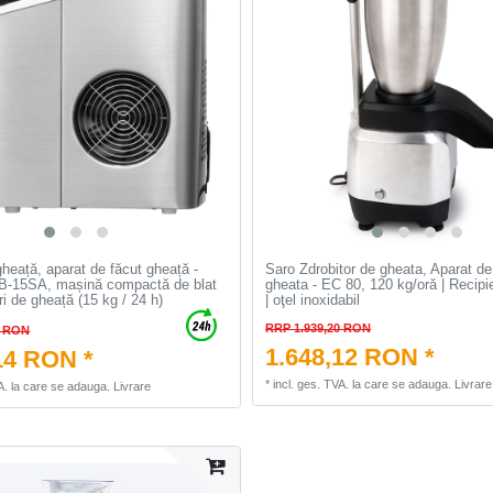
heață, aparat de făcut gheață -
Saro Zdrobitor de gheata, Aparat de
15SA, mașină compactă de blat
gheata - EC 80, 120 kg/oră | Recipien
i de gheață (15 kg / 24 h)
| oţel inoxidabil
RRP 1.939,20 RON
5 RON
1.648,12 RON *
14 RON *
*
incl. ges. TVA.
la care se adauga.
Livrare
A.
la care se adauga.
Livrare