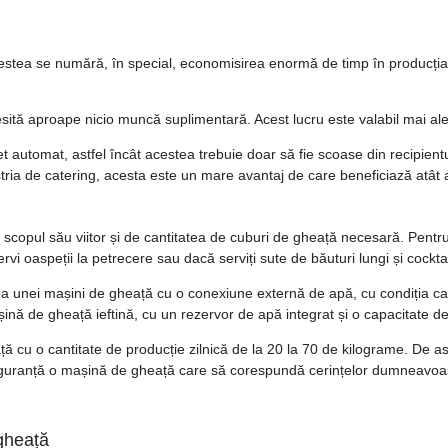
stea se numără, în special, economisirea enormă de timp în producția 
sită aproape nicio muncă suplimentară. Acest lucru este valabil mai a
utomat, astfel încât acestea trebuie doar să fie scoase din recipientu
ria de catering, acesta este un mare avantaj de care beneficiază atât ang
scopul său viitor și de cantitatea de cuburi de gheață necesară. Pentr
 oaspeții la petrecere sau dacă serviți sute de băuturi lungi și cocktail
a unei mașini de gheață cu o conexiune externă de apă, cu condiția ca co
așină de gheață ieftină, cu un rezervor de apă integrat și o capacitate d
ță cu o cantitate de producție zilnică de la 20 la 70 de kilograme. De
cu siguranță o mașină de gheață care să corespundă cerințelor dumneavoa
 gheață