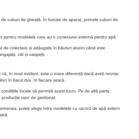
de cuburi de gheață. În funcție de aparat, primele cuburi de
les pentru modelele care au o conexiune externă pentru apă.
l de colectare și adăugate în băuturi atunci când este
ajații, cât și oaspeții.
u că, în mod evident, este o mare diferență dacă aveți nevoie
uri în barul dvs. în fiecare seară.
ndițiile locale să permită acest lucru. Pe de altă parte,
e producție ușor de gestionat.
 asemenea, puteți alege între modelele cu racord de apă extern
stră.