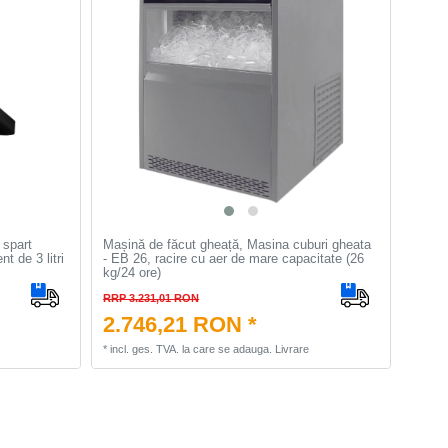
 spart
Mașină de făcut gheață, Masina cuburi gheata
t de 3 litri
- EB 26, racire cu aer de mare capacitate (26
kg/24 ore)
RRP 3.231,01 RON
2.746,21 RON *
*
incl. ges. TVA.
la care se adauga.
Livrare