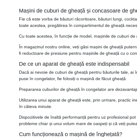
Mașini de cuburi de gheață și concasoare de gheaț
Fie că este vorba de băuturi răcoritoare, băuturi lungi, cock
toate acestea, pregătirea în compartimentul de gheață necesită
Cu toate acestea, în funcție de model, mașinile de cuburi de g
În magazinul nostru online, veți găsi mașini de gheață putern
fi reductoare de presiune pentru mașinile de gheață cu o co
De ce un aparat de gheață este indispensabil
Dacă ai nevoie de cuburi de gheață pentru băuturile tale, ai î
puse în congelator, fie folosiți o mașină de făcut gheață.
Prepararea cuburilor de gheață în congelator are dezavantaj
Utilizarea unui aparat de gheață este, prin urmare, practic in
în câteva minute.
Dispozitivele de înaltă performanță pentru uz profesional pot 
probleme chiar și unui volum mare de oaspeți și că veți putea 
Cum funcționează o mașină de înghețată?