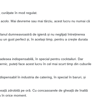
, curățate în mod regulat.
ne acolo. Mai devreme sau mai târziu, acest lucru nu numai că
planul dumneavoastră de igienă și nu neglijați întreținerea
 un gust perfect și, în același timp, pentru a crește durata
desea indispensabilă, în special pentru cocktailuri. Dar
ic, puteți face acest lucru în cel mai scurt timp din cuburile
pensabil în industria de catering, în special în baruri, și
heață zdrobită pe oră. Cu concasoarele de gheață de înaltă
ța în orice moment.