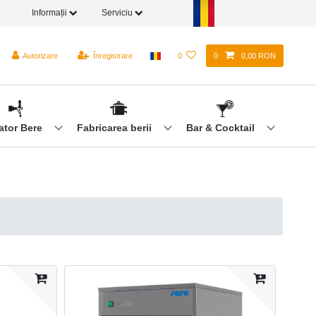
Informații
Serviciu
Autorizare
Înregistrare
0
0
0,00 RON
ator Bere
Fabricarea berii
Bar & Cocktail