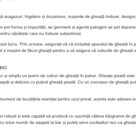
gă aragazuri, frigidere și dozatoare, mașinile de gheață trebuie, desigur
e pot forma și impurități, iar germenii și agenții patogeni se pot depu
 pentru sănătate care nu trebuie subestimat.
cest lucru. Prin urmare, asigurați-vă că includeți aparatul de gheață în 
d a mașinii de făcut gheață pentru a vă asigura că cuburile de gheață au
eci
ur și simplu un pumn de cuburi de gheață în pahar. Gheața pisată este a
păt și delicios cu puțină gheață pisată. Cu un concasor de gheață putern
ument de bucătărie esențial pentru uzul privat, acesta este adesea indis
n robust și este capabil să producă cu ușurință câteva kilograme de g
ru orice număr de oaspeți la bar și puteți servi cocktailuri reci ca ghea