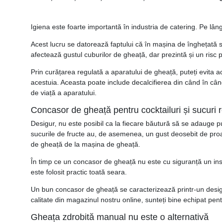
Igiena este foarte importantă în industria de catering. Pe lân
Acest lucru se datorează faptului că în mașina de înghețată s
afectează gustul cuburilor de gheață, dar prezintă și un risc
Prin curățarea regulată a aparatului de gheață, puteți evita a
acestuia. Aceasta poate include decalcifierea din când în cân
de viață a aparatului.
Concasor de gheață pentru cocktailuri și sucuri r
Desigur, nu este posibil ca la fiecare băutură să se adauge p
sucurile de fructe au, de asemenea, un gust deosebit de proas
de gheață de la mașina de gheață.
În timp ce un concasor de gheață nu este cu siguranță un instr
este folosit practic toată seara.
Un bun concasor de gheață se caracterizează printr-un desig
calitate din magazinul nostru online, sunteți bine echipat pent
Gheața zdrobită manual nu este o alternativă