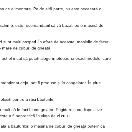
sursa de alimentare. Pe de altă parte, nu este necesară o
În schimb, este recomandabil să vă bazați pe o mașină de
 sunt mulți oaspeți. În afară de aceasta, mașinile de făcut
de mare de cuburi de gheață.
, astfel încât să puteți alege întotdeauna exact modelul care
nționat deja, pot fi produse și în congelator. În plus,
olosiți pentru a răci băuturile.
ult să le faci în congelator. Frigiderele cu dispozitive
 a fi nepractică în viața de zi cu zi.
sională a băuturilor, o mașină de cuburi de gheață puternică