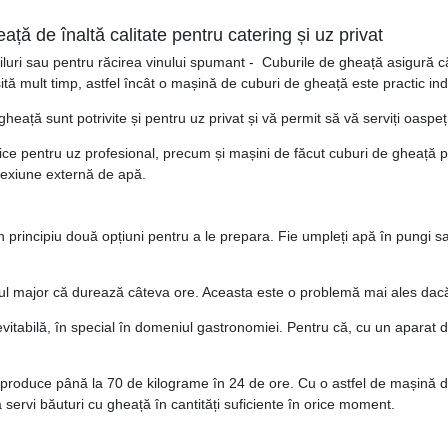
ă de înaltă calitate pentru catering și uz privat
tailuri sau pentru răcirea vinului spumant - Cuburile de gheață asigură 
 mult timp, astfel încât o mașină de cuburi de gheață este practic indis
heață sunt potrivite și pentru uz privat și vă permit să vă serviți oaspe
ice pentru uz profesional, precum și mașini de făcut cuburi de gheață p
nexiune externă de apă.
n principiu două opțiuni pentru a le prepara. Fie umpleți apă în pungi s
ul major că durează câteva ore. Aceasta este o problemă mai ales dacă
evitabilă, în special în domeniul gastronomiei. Pentru că, cu un aparat d
produce până la 70 de kilograme în 24 de ore. Cu o astfel de mașină de c
servi băuturi cu gheață în cantități suficiente în orice moment.