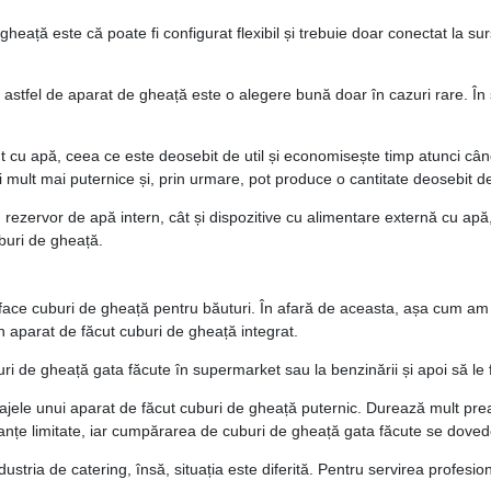
 gheață este că poate fi configurat flexibil și trebuie doar conectat la 
 un astfel de aparat de gheață este o alegere bună doar în cazuri rare. 
 cu apă, ceea ce este deosebit de util și economisește timp atunci când
 mult mai puternice și, prin urmare, pot produce o cantitate deosebit 
 rezervor de apă intern, cât și dispozitive cu alimentare externă cu apă
buri de gheață.
ace cuburi de gheață pentru băuturi. În afară de aceasta, așa cum am me
 aparat de făcut cuburi de gheață integrat.
buri de gheață gata făcute în supermarket sau la benzinării și apoi să le f
jele unui aparat de făcut cuburi de gheață puternic. Durează mult prea m
e limitate, iar cumpărarea de cuburi de gheață gata făcute se dovedește
industria de catering, însă, situația este diferită. Pentru servirea profe