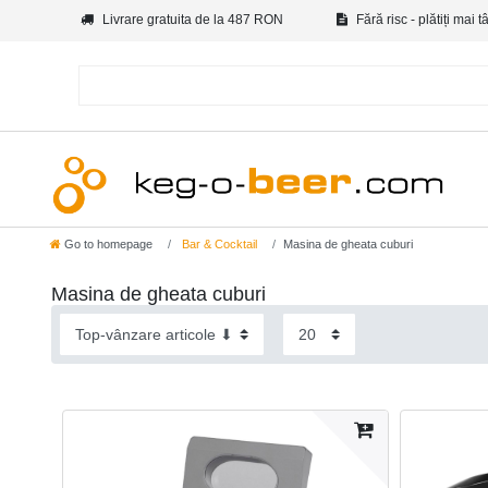
Livrare gratuita de la 487 RON
Fără risc - plătiți mai t
Go to homepage
Bar & Cocktail
Masina de gheata cuburi
Masina de gheata cuburi