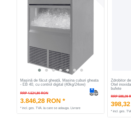
Mașină de făcut gheață, Masina cuburi gheata
Zdrobitor d
- EB 40, cu control digital (40kg/24ore)
Otel inoxidab
bufete
RRP 4.524,80 RON
RRP 588,09 
3.846,28 RON *
398,32
*
incl. ges. TVA.
la care se adauga.
Livrare
*
incl. ges. TV