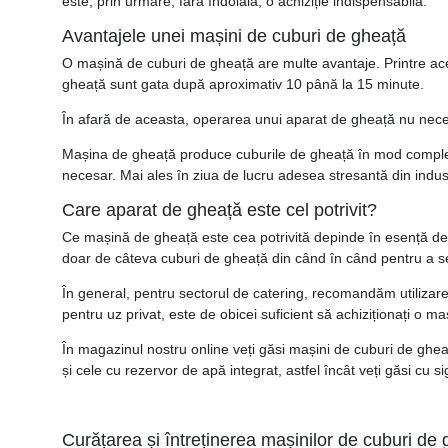
este, prin urmare, fără îndoială, o achiziție indispensabilă.
Avantajele unei mașini de cuburi de gheață
O mașină de cuburi de gheață are multe avantaje. Printre ace
gheață sunt gata după aproximativ 10 până la 15 minute.
În afară de aceasta, operarea unui aparat de gheață nu nece
Mașina de gheață produce cuburile de gheață în mod complet a
necesar. Mai ales în ziua de lucru adesea stresantă din indust
Care aparat de gheață este cel potrivit?
Ce mașină de gheață este cea potrivită depinde în esență de 
doar de câteva cuburi de gheață din când în când pentru a servi
În general, pentru sectorul de catering, recomandăm utilizare
pentru uz privat, este de obicei suficient să achiziționați o m
În magazinul nostru online veți găsi mașini de cuburi de ghea
și cele cu rezervor de apă integrat, astfel încât veți găsi 
Curățarea și întreținerea mașinilor de cuburi de