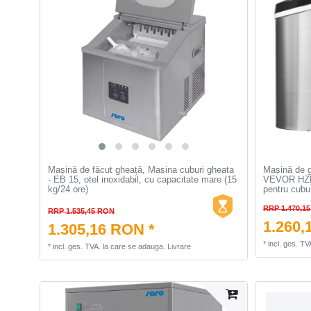
Mașină de făcut gheață, Masina cuburi gheata
Mașină de g
- EB 15, otel inoxidabil, cu capacitate mare (15
VEVOR HZB-
kg/24 ore)
pentru cubur
RRP 1.470,1
RRP 1.535,45 RON
1.260,
1.305,16 RON *
*
incl. ges. TV
*
incl. ges. TVA.
la care se adauga.
Livrare