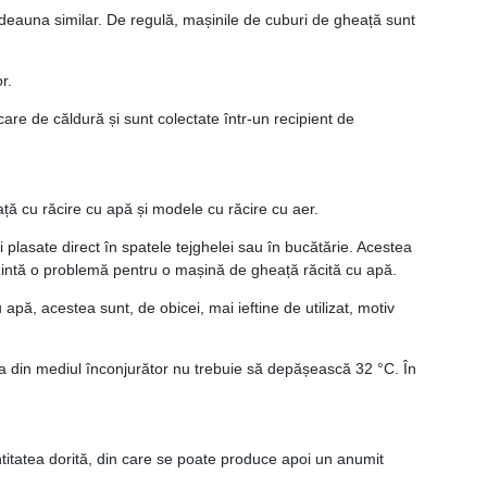
otdeauna similar. De regulă, mașinile de cuburi de gheață sunt
r.
re de căldură și sunt colectate într-un recipient de
eață cu răcire cu apă și modele cu răcire cu aer.
 plasate direct în spatele tejghelei sau în bucătărie. Acestea
prezintă o problemă pentru o mașină de gheață răcită cu apă.
pă, acestea sunt, de obicei, mai ieftine de utilizat, motiv
ura din mediul înconjurător nu trebuie să depășească 32 °C. În
ntitatea dorită, din care se poate produce apoi un anumit