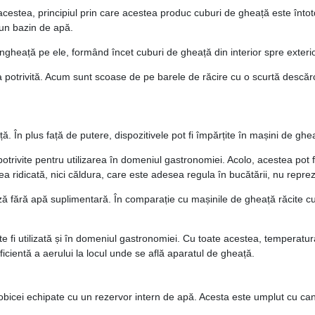
e acestea, principiul prin care acestea produc cuburi de gheață este înt
-un bazin de apă.
ngheață pe ele, formând încet cuburi de gheață din interior spre exterio
potrivită. Acum sunt scoase de pe barele de răcire cu o scurtă descărca
ță. În plus față de putere, dispozitivele pot fi împărțite în mașini de gh
trivite pentru utilizarea în domeniul gastronomiei. Acolo, acestea pot fi
atea ridicată, nici căldura, care este adesea regula în bucătării, nu re
ză fără apă suplimentară. În comparație cu mașinile de gheață răcite cu a
te fi utilizată și în domeniul gastronomiei. Cu toate acestea, temperat
ficientă a aerului la locul unde se află aparatul de gheață.
 obicei echipate cu un rezervor intern de apă. Acesta este umplut cu ca