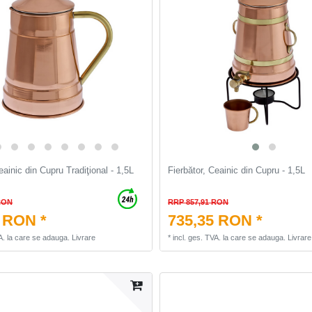
eainic din Cupru Tradiţional - 1,5L
Fierbător, Ceainic din Cupru - 1,5L
RON
RRP 857,91 RON
 RON *
735,35 RON *
A.
la care se adauga.
Livrare
*
incl. ges. TVA.
la care se adauga.
Livrare