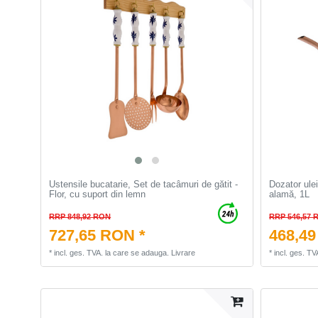
Ustensile bucatarie, Set de tacâmuri de gătit -
Dozator ulei
Flor, cu suport din lemn
alamă, 1L
RRP 848,92 RON
RRP 546,57 
727,65 RON *
468,49
*
incl. ges. TVA.
la care se adauga.
Livrare
*
incl. ges. TV