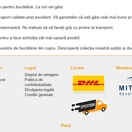
pentru bucătărie. La noi vei găsi:
aport calitate-preț excelent. Vă garantăm că veți găsi cele mai bune pre
voastră. Nu trebuie să vă faceți griji cu privire la transport.
ntru a face achiziția cât mai ușoară posibil.
e noastre de bucătărie din cupru. Descoperiți colecția noastră astăzi și duce
u
Legal
Livrare
Membru 
e
Dreptul de retragere
a-te
Politica de
сonfidențialitate
Divulgarea legală
Conditii generale
Plată