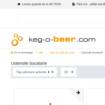
Livrare gratuita de la 487 RON
Fără risc - plătiți mai t
Go to homepage
Alte
Vase de gatit din cupru
Ustensile bucatarie
Ustensile bucatarie