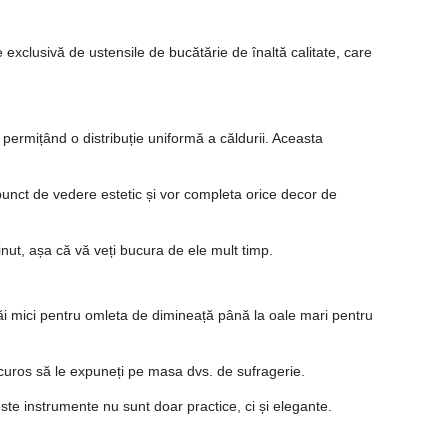
exclusivă de ustensile de bucătărie de înaltă calitate, care
, permițând o distribuție uniformă a căldurii. Aceasta
 punct de vedere estetic și vor completa orice decor de
inut, așa că vă veți bucura de ele mult timp.
tigăi mici pentru omleta de dimineață până la oale mari pentru
bucuros să le expuneți pe masa dvs. de sufragerie.
este instrumente nu sunt doar practice, ci și elegante.