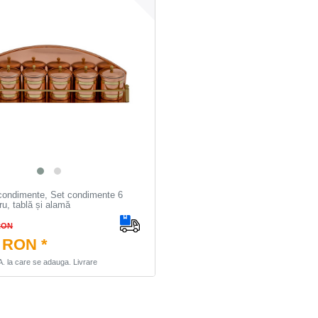
condimente, Set condimente 6
ru, tablă și alamă
RON
 RON *
A.
la care se adauga.
Livrare