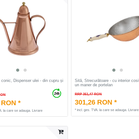
 conic, Dispenser ulei - din cupru și
Sită, Strecurătoare - cu interior cosi
un maner de portelan
RRP 351,47 RON
RON
301,26 RON *
 RON *
*
incl. ges. TVA.
la care se adauga.
Livrare
A.
la care se adauga.
Livrare