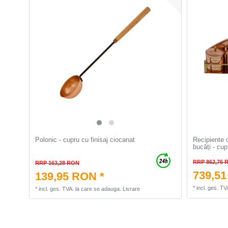
Polonic - cupru cu finisaj ciocanat
Recipiente 
bucăți - cup
RRP 862,76 
RRP 163,28 RON
739,51
139,95 RON *
*
incl. ges. TV
*
incl. ges. TVA.
la care se adauga.
Livrare