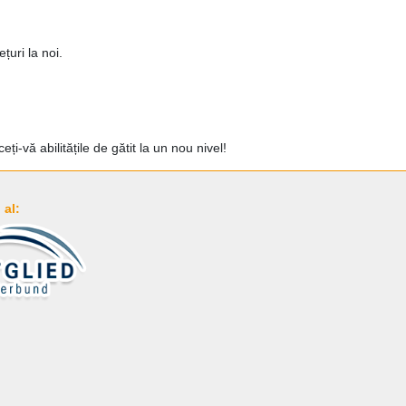
țuri la noi.
ți-vă abilitățile de gătit la un nou nivel!
al: