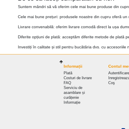
Suntem mândri să vă oferim cele mai bune produse din cupru 
Cele mai bune prețuri: produsele noastre din cupru oferă un r
Livrare convenabilă: oferim livrare comodă direct la ușa dumnea
Diferite opțiuni de plată: acceptăm diferite metode de plată pe
Investiți în calitate și stil pentru bucătăria dvs. cu accesoriil
Informații
Contul me
Plată
Autentificar
Costuri de livrare
Inregistreaz
FAQ
Coş
Serviciu de
asamblare și
curățenie
Informație