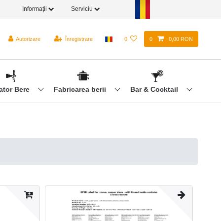
Informații
Serviciu
Autorizare
Înregistrare
0
0
0,00 RON
ator Bere
Fabricarea berii
Bar & Cocktail