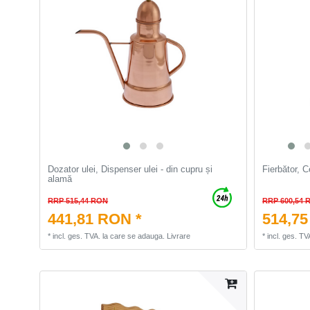
Dozator ulei, Dispenser ulei - din cupru și
Fierbător, C
alamă
RRP 515,44 RON
RRP 600,54 
441,81 RON *
514,75
*
incl. ges. TVA.
la care se adauga.
Livrare
*
incl. ges. TV