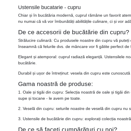
Ustensile bucatarie - cupru
Chiar și în bucătăria modernă, cuprul rămâne un favorit atemp
nu numai că vă vor îmbunătăți abilitățile culinare, ci și vor ad
De ce accesorii de bucătărie din cupru?
Strălucire culinară: Cu produsele noastre din cupru vă puteți d
înseamnă că felurile dvs. de mâncare vor fi gătite perfect de 
Elegant și atemporal: cuprul radiază eleganță. Ustensilele no
bucătărie.
Durabil și ușor de întreținut: vesela din cupru este cunoscută
Gama noastră de produse:
1. Oale și tigăi din cupru: Selecția noastră de oale și tigăi d
supe și tocane - le avem pe toate.
2. Veselă din cupru: seturile noastre de veselă din cupru nu s
3. Ustensile de bucătărie din cupru: explorați colecția noastră
De ce să faceți cumpărături cu noi?