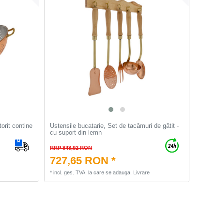
torit contine
Ustensile bucatarie, Set de tacâmuri de gătit -
cu suport din lemn
RRP 848,92 RON
727,65 RON *
*
incl. ges. TVA.
la care se adauga.
Livrare