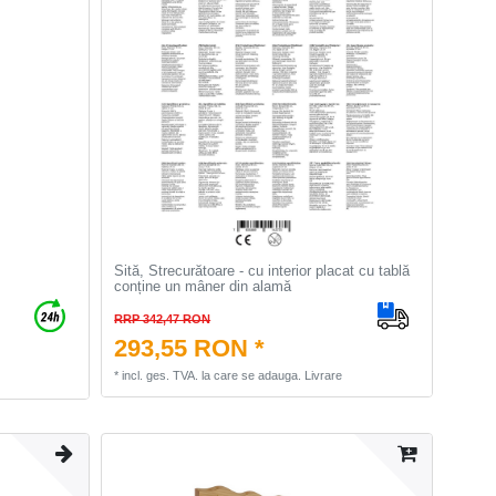
Sită, Strecurătoare - cu interior placat cu tablă
conține un mâner din alamă
RRP 342,47 RON
293,55 RON *
*
incl. ges. TVA.
la care se adauga.
Livrare