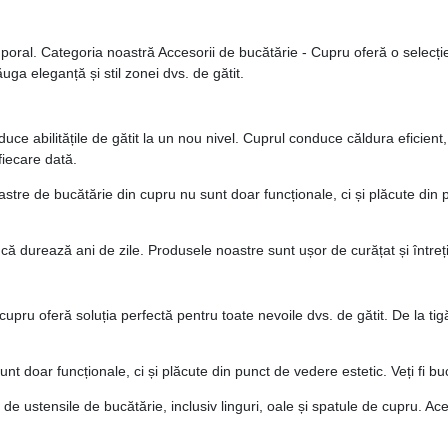
oral. Categoria noastră Accesorii de bucătărie - Cupru oferă o selecție 
ăuga eleganță și stil zonei dvs. de gătit.
uce abilitățile de gătit la un nou nivel. Cuprul conduce căldura eficient
fiecare dată.
astre de bucătărie din cupru nu sunt doar funcționale, ci și plăcute din
 că durează ani de zile. Produsele noastre sunt ușor de curățat și întreț
in cupru oferă soluția perfectă pentru toate nevoile dvs. de gătit. De la 
unt doar funcționale, ci și plăcute din punct de vedere estetic. Veți fi 
 de ustensile de bucătărie, inclusiv linguri, oale și spatule de cupru. Ac